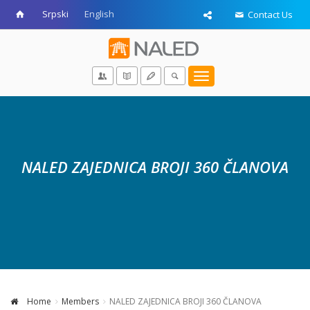
Srpski
English
Contact Us
Toggle
navigation
NALED ZAJEDNICA BROJI 360 ČLANOVA
Home
Members
NALED ZAJEDNICA BROJI 360 ČLANOVA