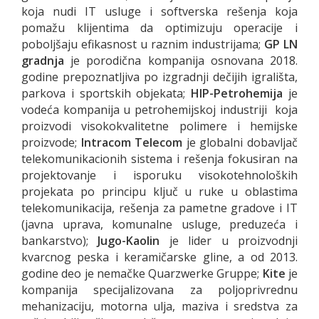
koja nudi IT usluge i softverska rešenja koja
pomažu klijentima da optimizuju operacije i
poboljšaju efikasnost u raznim industrijama;
GP LN
gradnja
je porodična kompanija osnovana 2018.
godine prepoznatljiva po izgradnji dečijih igrališta,
parkova i sportskih objekata;
HIP-Petrohemija
je
vodeća kompanija u petrohemijskoj industriji koja
proizvodi visokokvalitetne polimere i hemijske
proizvode;
Intracom Telecom
je globalni dobavljač
telekomunikacionih sistema i rešenja fokusiran na
projektovanje i isporuku visokotehnoloških
projekata po principu ključ u ruke u oblastima
telekomunikacija, rešenja za pametne gradove i IT
(javna uprava, komunalne usluge, preduzeća i
bankarstvo);
Jugo-Kaolin
je lider u proizvodnji
kvarcnog peska i keramičarske gline, a od 2013.
godine deo je nemačke Quarzwerke Gruppe;
Kite
je
kompanija specijalizovana za poljoprivrednu
mehanizaciju, motorna ulja, maziva i sredstva za