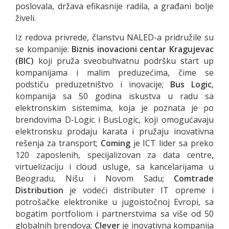
poslovala, država efikasnije radila, a građani bolje
živeli.
Iz redova privrede, članstvu NALED-a pridružile su
se kompanije:
Biznis inovacioni centar Kragujevac
(BIC)
koji pruža sveobuhvatnu podršku start up
kompanijama i malim preduzećima, čime se
podstiču preduzetništvo i inovacije;
Bus Logic
,
kompanija sa 50 godina iskustva u radu sa
elektronskim sistemima, koja je poznata je po
brendovima D-Logic i BusLogic, koji omogućavaju
elektronsku prodaju karata i pružaju inovativna
rešenja za transport;
Coming
je ICT lider sa preko
120 zaposlenih, specijalizovan za data centre,
virtuelizaciju i cloud usluge, sa kancelarijama u
Beogradu, Nišu i Novom Sadu;
Comtrade
Distribution
je vodeći distributer IT opreme i
potrošačke elektronike u jugoistočnoj Evropi, sa
bogatim portfoliom i partnerstvima sa više od 50
globalnih brendova;
Clever
je inovativna kompanija