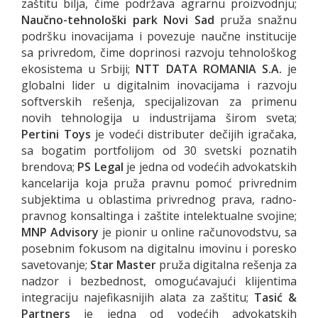
zaštitu bilja, čime podržava agrarnu proizvodnju;
Naučno-tehnološki park Novi Sad
pruža snažnu
podršku inovacijama i povezuje naučne institucije
sa privredom, čime doprinosi razvoju tehnološkog
ekosistema u Srbiji;
NTT DATA ROMANIA S.A.
je
globalni lider u digitalnim inovacijama i razvoju
softverskih rešenja, specijalizovan za primenu
novih tehnologija u industrijama širom sveta;
Pertini Toys
je vodeći distributer dečijih igračaka,
sa bogatim portfolijom od 30 svetski poznatih
brendova;
PS Legal
je jedna od vodećih advokatskih
kancelarija koja pruža pravnu pomoć privrednim
subjektima u oblastima privrednog prava, radno-
pravnog konsaltinga i zaštite intelektualne svojine;
MNP Advisory
je pionir u online računovodstvu, sa
posebnim fokusom na digitalnu imovinu i poresko
savetovanje;
Star Master
pruža digitalna rešenja za
nadzor i bezbednost, omogućavajući klijentima
integraciju najefikasnijih alata za zaštitu;
Tasić &
Partners
je jedna od vodećih advokatskih