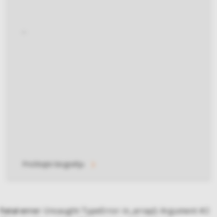
...
Pročitajte biografiju
Fatal error
: Uncaught TypeError: in_array(): Argument #2