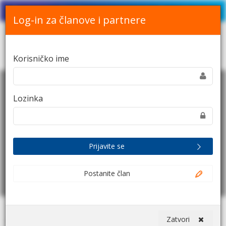
Srpski
English
Kontakt
Log-in za članove i partnere
Toggle
Korisničko ime
navigation
Lozinka
Milan Stefanović.
Prijavite se
Postanite član
Zatvori
Početna
Digitalna sednica: