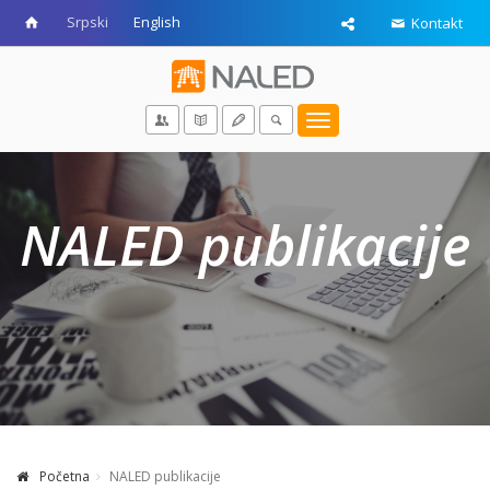
Srpski
English
Kontakt
Toggle
navigation
NALED publikacije
Početna
NALED publikacije