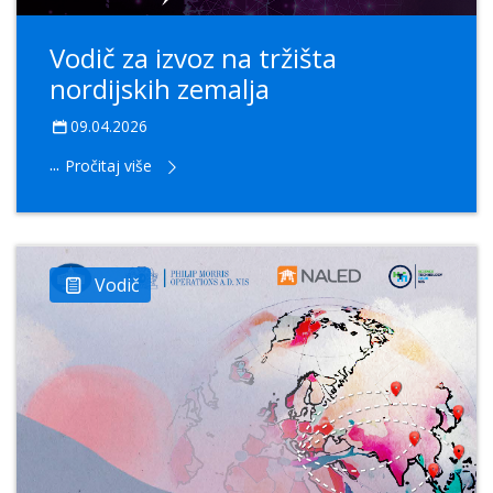
Vodič za izvoz na tržišta
nordijskih zemalja
09.04.2026
...
Pročitaj više
Vodič