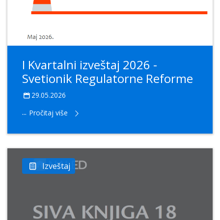
I Kvartalni izveštaj 2026 -
Svetionik Regulatorne Reforme
29.05.2026
...
Pročitaj više
Izveštaj