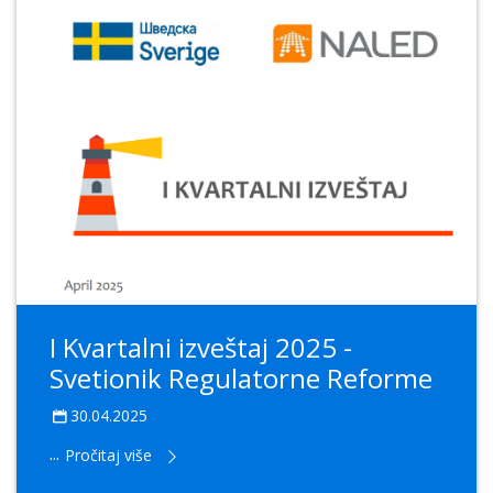
I Kvartalni izveštaj 2025 -
Svetionik Regulatorne Reforme
30.04.2025
...
Pročitaj više