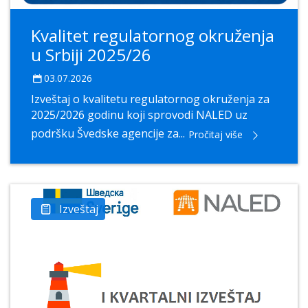
Kvalitet regulatornog okruženja
u Srbiji 2025/26
03.07.2026
Izveštaj o kvalitetu regulatornog okruženja za
2025/2026 godinu koji sprovodi NALED uz
podršku Švedske agencije za...
Pročitaj više
Izveštaj