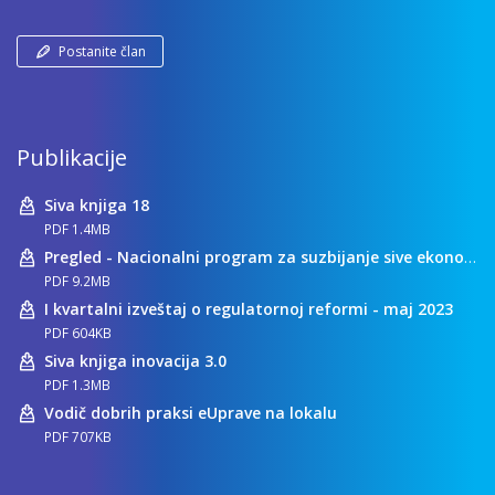
Postanite član
Publikacije
Siva knjiga 18
PDF 1.4MB
Pregled - Nacionalni program za suzbijanje sive ekonomije
PDF 9.2MB
I kvartalni izveštaj o regulatornoj reformi - maj 2023
PDF 604KB
Siva knjiga inovacija 3.0
PDF 1.3MB
Vodič dobrih praksi eUprave na lokalu
PDF 707KB