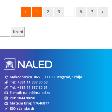
1
2
3
…
6
7
Kreni
Makedonska 30/VII, 11103 Beograd, Srbija
Tel:
+381 11 337 30 63
Tel:
+381 11 337 30 61
E-mail:
naled@naled.rs
PIB: 104478656
Matični broj: 17646877
ISO standardi