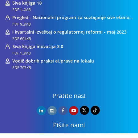
Siva knjiga 18
PDF 1.4MB
Pregled - Nacionalni program za suzbijanje sive ekonomije
PDF 9.2MB
I kvartalni izveštaj o regulatornoj reformi - maj 2023
PDF 604KB
Siva knjiga inovacija 3.0
PDF 1.3MB
Vodič dobrih praksi eUprave na lokalu
PDF 707KB
Pratite nas!
Pišite nam!