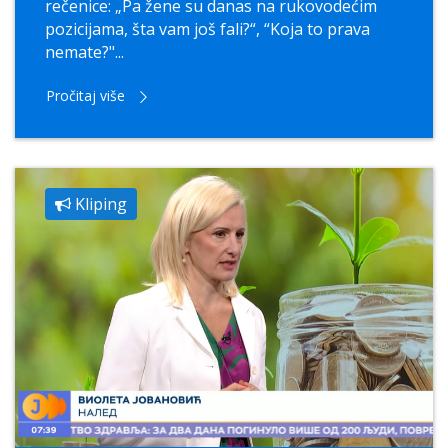
rečenice: „Pa žene su danas na rukovodećim
pozicijama, šta vam još fali?“, “Koja to prava
nemate?"...
Pročitaj više
Kliping