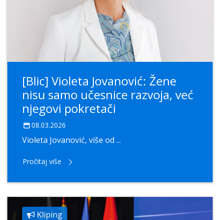
[Blic] Violeta Jovanović: Žene
nisu samo učesnice razvoja, već
njegovi pokretači
08.03.2026
Violeta Jovanović, više od ...
Pročitaj više
Kliping