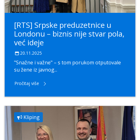
[RTS] Srpske preduzetnice u
Londonu – biznis nije stvar pola,
već ideje
20.11.2025
"Snažne i važne" – s tom porukom otputovale
su žene iz javnog...
Pročitaj više
Kliping