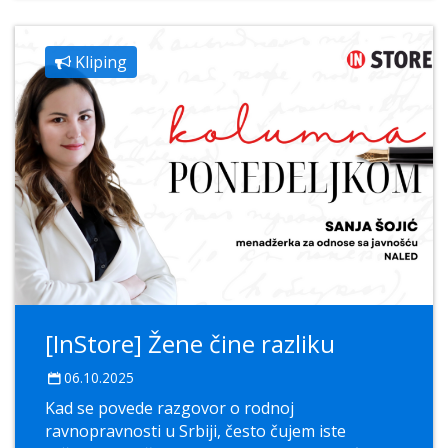
Kliping
[InStore] Žene čine razliku
06.10.2025
Kad se povede razgovor o rodnoj
ravnopravnosti u Srbiji, često čujem iste