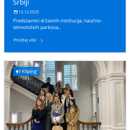
Srbiji
12.12.2025
Predstavnici državnih institucija, naučno-
tehnoloških parkova...
Pročitaj više
Kliping