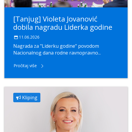
[Tanjug] Violeta Jovanović
dobila nagradu Liderka godine
11.06.2026
Nagrada za "Liderku godine" povodom
Nacionalnog dana rodne ravnopravno...
Pročitaj više
Kliping