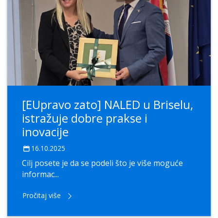
[EUpravo zato] NALED u Briselu,
istražuje dobre prakse i
inovacije
16.10.2025
Cilj posete je da se podeli što je više moguće
informac...
Pročitaj više