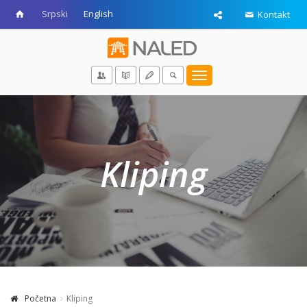
Srpski
English
Kontakt
Toggle
navigation
Kliping
Početna
Kliping