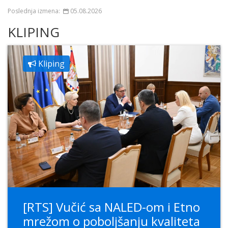
Poslednja izmena:
05.08.2026
KLIPING
Kliping
[RTS] Vučić sa NALED-om i Etno
mrežom o poboljšanju kvaliteta