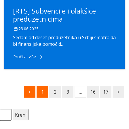
[RTS] Subvencije i olakšice
preduzetnicima
23.06.2025
Sedam od deset preduzetnika u Srbiji smatra da
bi finansijska pomoć d...
Pročitaj više
1
2
3
…
16
17
Kreni