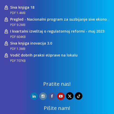
Siva knjiga 18
PDF 1.4MB
Pregled - Nacionalni program za suzbijanje sive ekonomije
PDF 9.2MB
I kvartalni izveštaj o regulatornoj reformi - maj 2023
PDF 604KB
Siva knjiga inovacija 3.0
PDF 1.3MB
Vodič dobrih praksi eUprave na lokalu
PDF 707KB
Pratite nas!
Pišite nam!