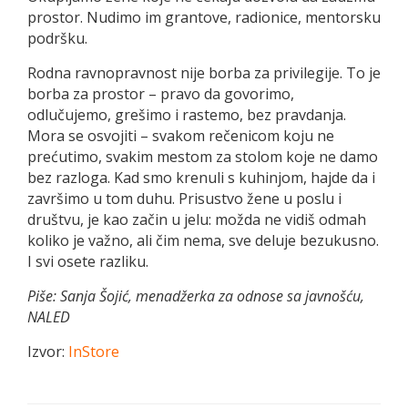
prostor. Nudimo im grantove, radionice, mentorsku
podršku.
Rodna ravnopravnost nije borba za privilegije. To je
borba za prostor – pravo da govorimo,
odlučujemo, grešimo i rastemo, bez pravdanja.
Mora se osvojiti – svakom rečenicom koju ne
prećutimo, svakim mestom za stolom koje ne damo
bez razloga. Kad smo krenuli s kuhinjom, hajde da i
završimo u tom duhu. Prisustvo žene u poslu i
društvu, je kao začin u jelu: možda ne vidiš odmah
koliko je važno, ali čim nema, sve deluje bezukusno.
I svi osete razliku.
Piše: Sanja Šojić, menadžerka za odnose sa javnošću,
NALED
Izvor:
InStore