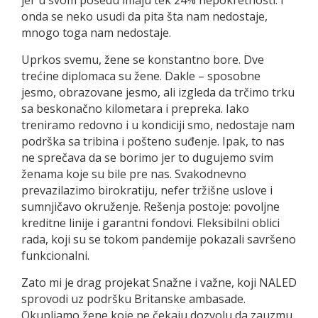
jer u svom posedu imaju tek 24% nepokretnosti. I
onda se neko usudi da pita šta nam nedostaje,
mnogo toga nam nedostaje.
Uprkos svemu, žene se konstantno bore. Dve
trećine diplomaca su žene. Dakle – sposobne
jesmo, obrazovane jesmo, ali izgleda da trčimo trku
sa beskonačno kilometara i prepreka. Iako
treniramo redovno i u kondiciji smo, nedostaje nam
podrška sa tribina i pošteno suđenje. Ipak, to nas
ne sprečava da se borimo jer to dugujemo svim
ženama koje su bile pre nas. Svakodnevno
prevazilazimo birokratiju, nefer tržišne uslove i
sumnjičavo okruženje. Rešenja postoje: povoljne
kreditne linije i garantni fondovi. Fleksibilni oblici
rada, koji su se tokom pandemije pokazali savršeno
funkcionalni.
Zato mi je drag projekat Snažne i važne, koji NALED
sprovodi uz podršku Britanske ambasade.
Okupljamo žene koje ne čekaju dozvolu da zauzmu