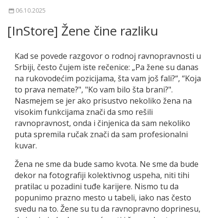
06.10.2025
[InStore] Žene čine razliku
Kad se povede razgovor o rodnoj ravnopravnosti u
Srbiji, često čujem iste rečenice: „Pa žene su danas
na rukovodećim pozicijama, šta vam još fali?“, “Koja
to prava nemate?", "Ko vam bilo šta brani?".
Nasmejem se jer ako prisustvo nekoliko žena na
visokim funkcijama znači da smo rešili
ravnopravnost, onda i činjenica da sam nekoliko
puta spremila ručak znači da sam profesionalni
kuvar.
Žena ne sme da bude samo kvota. Ne sme da bude
dekor na fotografiji kolektivnog uspeha, niti tihi
pratilac u pozadini tuđe karijere. Nismo tu da
popunimo prazno mesto u tabeli, iako nas često
svedu na to. Žene su tu da ravnopravno doprinesu,