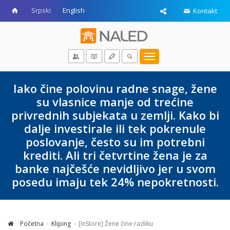
Srpski
English
Kontakt
Toggle
navigation
Iako čine polovinu radne snage, žene
su vlasnice manje od trećine
privrednih subjekata u zemlji. Kako bi
dalje investirale ili tek pokrenule
poslovanje, često su im potrebni
krediti. Ali tri četvrtine žena je za
banke najčešće nevidljivo jer u svom
posedu imaju tek 24% nepokretnosti.
Početna
Kliping
[InStore] Žene čine razliku