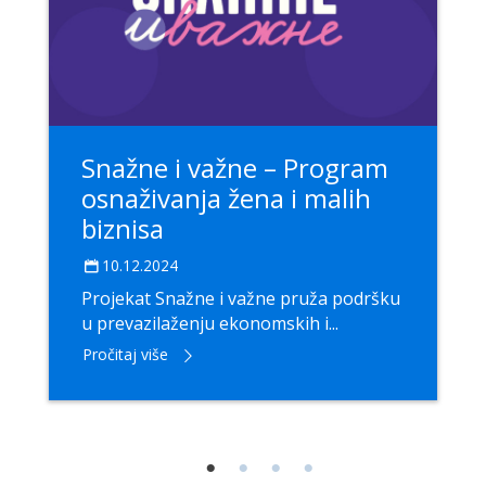
Snažne i važne – Program
osnaživanja žena i malih
biznisa
10.12.2024
Projekat Snažne i važne pruža podršku
u prevazilaženju ekonomskih i...
Pročitaj više