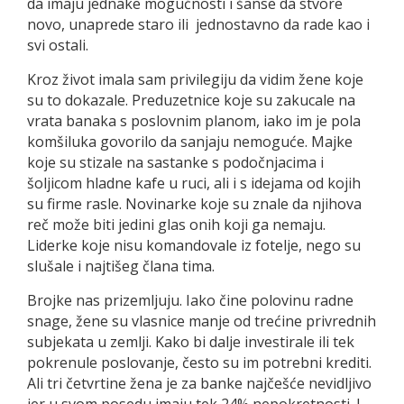
da imaju jednake mogućnosti i šanse da stvore
novo, unaprede staro ili jednostavno da rade kao i
svi ostali.
Kroz život imala sam privilegiju da vidim žene koje
su to dokazale. Preduzetnice koje su zakucale na
vrata banaka s poslovnim planom, iako im je pola
komšiluka govorilo da sanjaju nemoguće. Majke
koje su stizale na sastanke s podočnjacima i
šoljicom hladne kafe u ruci, ali i s idejama od kojih
su firme rasle. Novinarke koje su znale da njihova
reč može biti jedini glas onih koji ga nemaju.
Liderke koje nisu komandovale iz fotelje, nego su
slušale i najtišeg člana tima.
Brojke nas prizemljuju. Iako čine polovinu radne
snage, žene su vlasnice manje od trećine privrednih
subjekata u zemlji. Kako bi dalje investirale ili tek
pokrenule poslovanje, često su im potrebni krediti.
Ali tri četvrtine žena je za banke najčešće nevidljivo