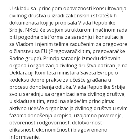
U skladu sa principom obaveznosti konsultovanja
civilnog društva u izradi zakonskih i strateških
dokumenata koji je propisala Vlada Republike
Srbije, NKEU će svojom strukturom i načinom rada
biti pogodna platforma za saradnju i konsultacije
sa Vladom i njenim telima zaduženim za pregovore
o članstvu sa EU (Pregovarački tim, pregovaračke
Radne grupe). Princip saradnje između državnih
organa i organizacija civilnog društva baziran je na
Deklaraciji Komiteta ministara Saveta Evrope o
kodeksu dobre prakse za učešće građana u
procesu donošenja odluka. Vlada Republike Srbije
svoju saradnju sa organizacijama civilnog društva,
u skladu sa tim, gradi na sledećim principima:
aktivno učešće organizacija civilnog društva u svim
fazama donošenja propisa, uzajamno poverenje,
otvorenost i odgovornost, delotvornost i
efikasnost, ekonomičnost i blagovremeno
informisanje.