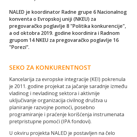
NALED je koordinator Radne grupe 6 Nacionalnog
konventa o Evropskoj uniji (NKEU) za
pregovaračko poglavlje 8 "Politika konkurencije",
a od oktobra 2019. godine koordinira i Radnom
grupom 14 NKEU za pregovaračko poglavlje 16
"Porezi”.
SEKO ZA KONKURENTNOST
Kancelarija za evropske integracije (KEI) pokrenula
je 2011. godine projekat za jačanje saradnje između
vladinog i nevladinog sektora i aktivnije
uključivanje organizacija civilnog društva u
planiranje razvojne pomoći, posebno
programiranje i praćenje korišćenja instrumenata
pretpristupne pomoći (IPA fondovi).
U okviru projekta NALED je postavljen na čelo