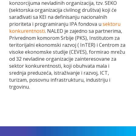
konzorcijuma nevladinih organizacija, tzv. SEKO
(sektorska organizacija civilnog društva) koji će
sarađivati sa KEI na definisanju nacionalnih
prioriteta i programiranju IPA fondova u
sektoru
konkurentnosti
. NALED je zajedno sa partnerima,
Privrednom komorom Srbije (PKS), Institutom za
teritorijalni ekonomski razvoj ( InTER) i Centrom za
visoke ekonomske studije (CEVES), formirao mrežu
od 32 nevladine organizacije zainteresovane za
sektor konkurentnosti, koji obuhvata mala i
srednja preduzeća, istraživanje i razvoj, ICT,
turizam, posovnu infrastrukturu, industriju i
trgovinu.