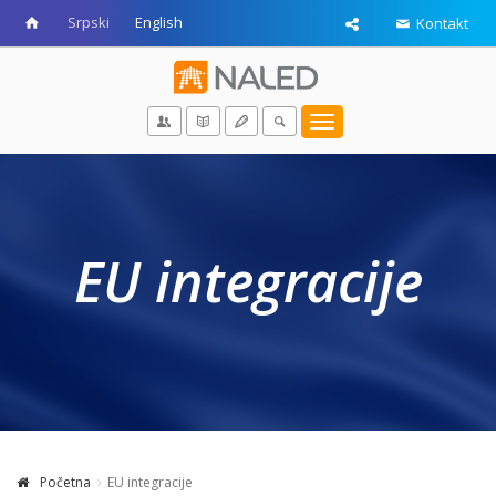
Srpski
English
Kontakt
Toggle
navigation
EU integracije
Početna
EU integracije