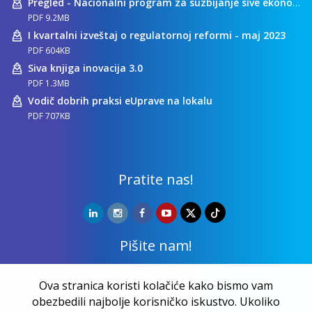
Pregled - Nacionalni program za suzbijanje sive ekonomije
PDF 9.2MB
I kvartalni izveštaj o regulatornoj reformi - maj 2023
PDF 604KB
Siva knjiga inovacija 3.0
PDF 1.3MB
Vodič dobrih praksi eUprave na lokalu
PDF 707KB
Pratite nas!
Pišite nam!
Kontakt
Ova stranica koristi kolačiće kako bismo vam
obezbedili najbolje korisničko iskustvo. Ukoliko