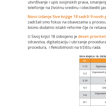
utvrđivanje i upis svojinskih prava, smanjen
telefonije na životnu sredinu i obezbediti 
Novo izdanje Sive knjige 18 sadrži 9 novih 
zadržali smo fokus na obavezama u procesu 
bismo dodatno istakli reforme čije će rešava
U Sivoj knjizi 18 izdvojeno je
deset priorite
zdravstva, digitalizaciju i ubrzanje procedu
procedura, i fleksibilnosti na tržištu rada.