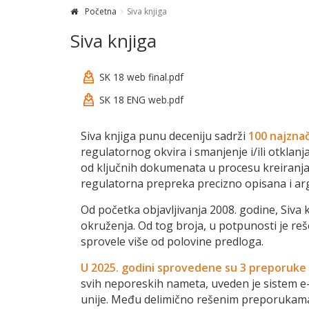
Početna
Siva knjiga
Siva knjiga
SK 18 web final.pdf
SK 18 ENG web.pdf
Siva knjiga punu deceniju sadrži
100 najznač
regulatornog okvira i smanjenje i/ili otklanj
od ključnih dokumenata u procesu kreiranja 
regulatorna prepreka precizno opisana i a
Od početka objavljivanja 2008. godine, Siva
okruženja. Od tog broja, u potpunosti je reše
sprovele više od polovine predloga.
U 2025. godini sprovedene su 3 preporuke 
svih neporeskih nameta, uveden je sistem 
unije. Među delimično rešenim preporukama 