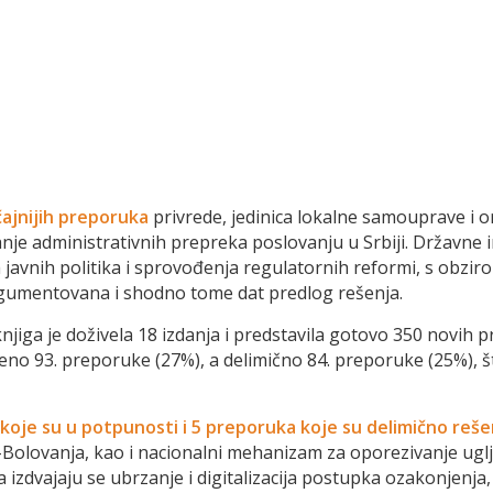
ajnijih preporuka
privrede, jedinica lokalne samouprave i o
anje administrativnih prepreka poslovanju u Srbiji. Državne in
javnih politika i sprovođenja regulatornih reformi, s obzir
rgumentovana i shodno tome dat predlog rešenja.
 knjiga je doživela 18 izdanja i predstavila gotovo 350 nov
no 93. preporuke (27%), a delimično 84. preporuke (25%), što
koje su u potpunosti i 5 preporuka koje su delimično reše
e-Bolovanja, kao i nacionalni mehanizam za oporezivanje 
izdvajaju se ubrzanje i digitalizacija postupka ozakonjenj