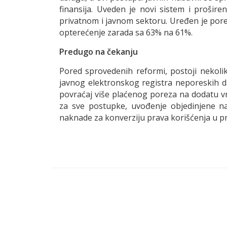
finansija. Uveden je novi sistem i prošire
privatnom i javnom sektoru. Uređen je pore
opterećenje zarada sa 63% na 61%.
Predugo na čekanju
Pored sprovedenih reformi, postoji nekoli
javnog elektronskog registra neporeskih da
povraćaj više plaćenog poreza na dodatu v
za sve postupke, uvođenje objedinjene nap
naknade za konverziju prava korišćenja u p