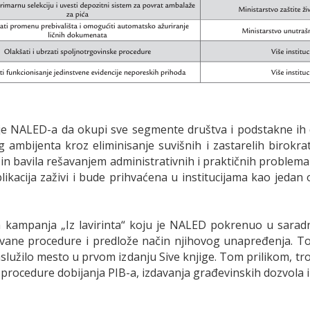
lje NALED-a da okupi sve segmente društva i podstakne ih da
 ambijenta kroz eliminisanje suvišnih i zastarelih birokrats
ačin bavila rešavanjem administrativnih i praktičnih proble
likacija zaživi i bude prihvaćena u institucijama kao jeda
a kampanja „Iz lavirinta“ koju je NALED pokrenuo u saradn
vane procedure i predlože način njihovog unapređenja. T
aslužilo mesto u prvom izdanju Sive knjige. Tom prilikom, 
procedure dobijanja PIB-a, izdavanja građevinskih dozvola i