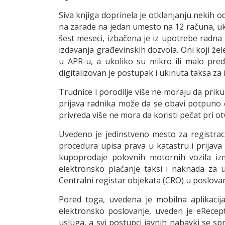
Siva knjiga doprinela je otklanjanju nekih 
na zarade na jedan umesto na 12 računa, ukin
šest meseci, izbačena je iz upotrebe radna
izdavanja građevinskih dozvola. Oni koji žel
u APR-u, a ukoliko su mikro ili malo pre
digitalizovan je postupak i ukinuta taksa za
Trudnice i porodilje više ne moraju da priku
prijava radnika može da se obavi potpuno 
privreda više ne mora da koristi pečat pri o
Uvedeno je jedinstveno mesto za registrac
procedura upisa prava u katastru i prijava
kupoprodaje polovnih motornih vozila iz
elektronsko plaćanje taksi i naknada za u
Centralni registar objekata (CRO) u poslov
Pored toga,
uvedena je mobilna aplikacij
elektronsko poslovanje, uveden je eRecep
usluga, a svi postupci javnih nabavki se s