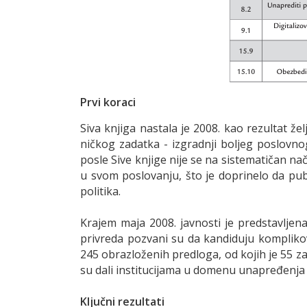
Prvi koraci
Siva knjiga nastala je 2008. kao rezultat že
ničkog zadatka - izgradnji boljeg poslovnog
posle Sive knjige nije se na sistematičan n
u svom poslovanju, što je doprinelo da pub
politika.
Krajem maja 2008. javnosti je predstavljen
privreda pozvani su da kandiduju kompliko
245 obrazloženih predloga, od kojih je 55 z
su dali institucijama u domenu unapređenja 
Ključni rezultati