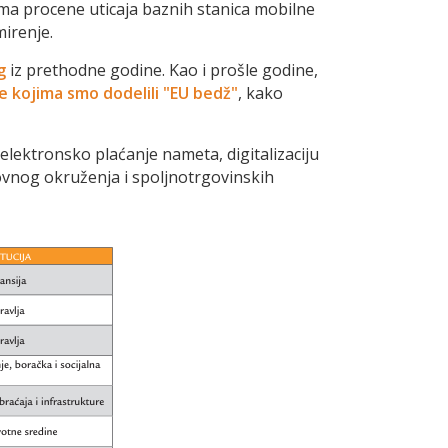
tema procene uticaja baznih stanica mobilne
mirenje.
g
iz prethodne godine. Kao i prošle godine,
 kojima smo dodelili "EU bedž"
, kako
elektronsko plaćanje nameta, digitalizaciju
slovnog okruženja i spoljnotrgovinskih