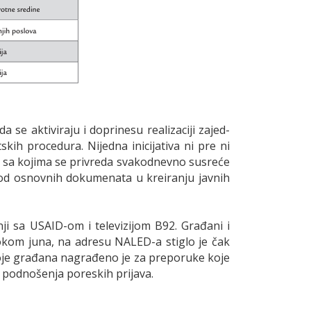
 se aktiviraju i doprinesu realizaciji zajed­
kih procedura. Nijedna inicijativa ni pre ni
ma sa kojima se privreda svakodnevno susreće
n od osnovnih dokumenata u kreiranju javnih
ji sa USAID-om i televizijom B92. Građani i
okom juna, na adresu NALED-a stiglo je čak
troje građana nagrađeno je za preporuke koje
 podnošenja poreskih prijava.