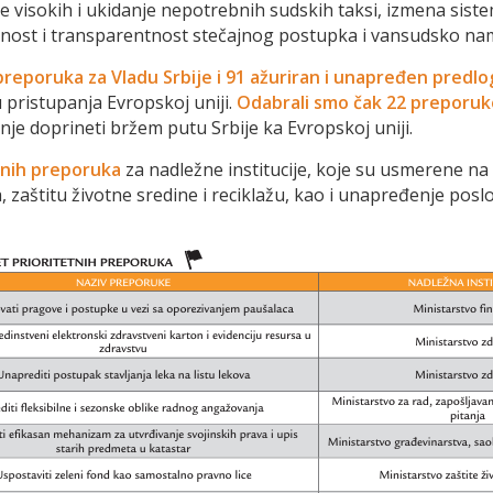
je visokih i ukidanje nepotrebnih sudskih taksi, izmena sis
javnost i transparentnost stečajnog postupka i vansudsko na
preporuka za Vladu Srbije i 91 ažuriran i unapređen predlo
pristupanja Evropskoj uniji.
Odabrali smo čak 22 preporuke
nje doprineti bržem putu Srbije ka Evropskoj uniji.
tnih preporuka
za nadležne institucije, koje su usmerene na 
ra, zaštitu životne sredine i reciklažu, kao i unapređenje po