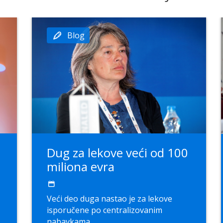
Blog
Dug za lekove veći od 100
miliona evra
Veći deo duga nastao je za lekove
isporučene po centralizovanim
nabavkama...