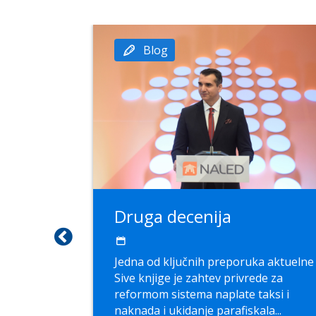
Blog
 Siva
Druga decenija
Jedna od klјučnih preporuka aktuelne
Sive knjige je zahtev privrede za
 knjige
reformom sistema naplate taksi i
oruka za
naknada i ukidanje parafiskala...
ređenje