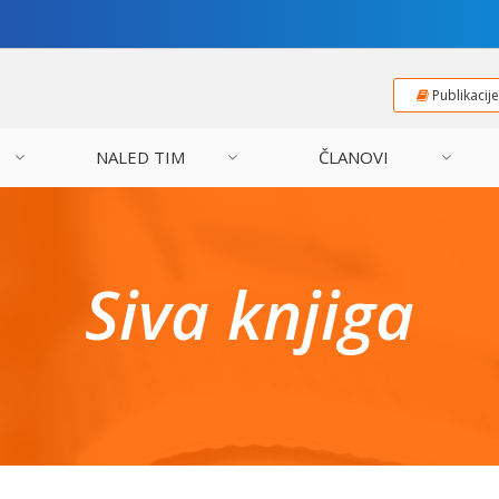
Publikacij
NALED TIM
ČLANOVI
Siva knjiga