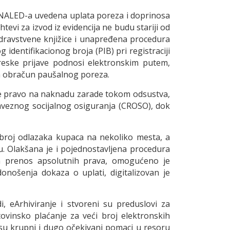
vu NALED-a uvedena uplata poreza i doprinosa
evi za izvod iz evidencija ne budu stariji od
zdravstvene knjižice i unapređena procedura
identifikacionog broja (PIB) pri registraciji
reske prijave podnosi elektronskim putem,
 za obračun paušalnog poreza.
arile pravo na naknadu zarade tokom odsustva,
aveznog socijalnog osiguranja (CROSO), dok
 broj odlazaka kupaca na nekoliko mesta, a
u. Olakšana je i pojednostavljena procedura
na prenos apsolutnih prava, omogućeno je
onošenja dokaza o uplati, digitalizovan je
, eArhiviranje i stvoreni su preduslovi za
vinsko plaćanje za veći broj elektronskih
 su krupni i dugo očekivani pomaci u resoru