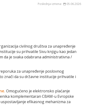
Poslednja izmena:
05.06.2026
rganizacija civilnog društva za unapređenje
stitucije su prihvatile Sivu knjigu kao jedan
om da je svaka odabrana administrativna /
ih preporuka za unapređenje poslovnog
 znači da su državne institucije prihvatile i
ne.
Omogućeno je elektronsko plaćanje
ugljenika komplementaran CBAM-u Evropske
a, uspostavljanje efikasnog mehanizma za