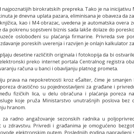
od najpoznatijih birokratskih prepreka. Tako je na inicijati
uta je dnevna uplata pazara, eliminisana je obaveza da zaht
 knjižica, kao i M4 obrazac, uvedena je automatska overa 
e da pokrenu sopstveni biznis sada lakše dolaze do poreskog 
duzeće oslobođeni su plaćanja firmarine. Privreda sve po
 izdavanje poreskih uverenja i razvijen je onlajn kalkulator
pljaju desetine različitih originala i fotokopija da bi ostv
elektronski preko internet portala Centralnog registra ob
tvaranju računa u banci i obavljanju platnog prometa.
iju prava na nepokretnosti kroz eŠalter, čime je smanjen
 poreza drastično su pojednostavljeni za građane i privred
među fizičkih lica, u delu obračuna i plaćanja poreza 
sluge koje pruža Ministarstvo unutrašnjih poslova bez d
anju hranom.
a za radno angažovanje sezonskih radnika u poljoprivredi
t u zdravstvu. Privredi i građanima je omogućeno bezgoto
provode elektronskim putem. Poslednjih godina napravljeni