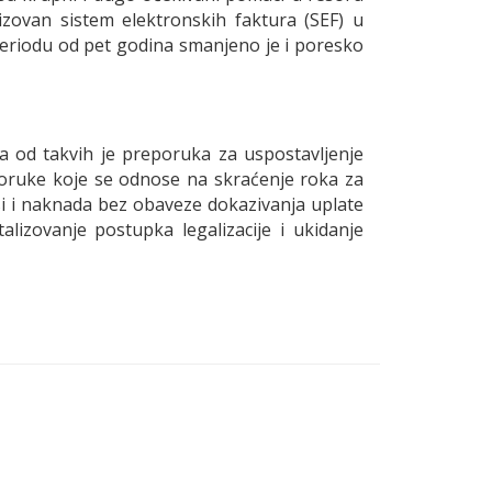
lizovan sistem elektronskih faktura (SEF) u
periodu od pet godina smanjeno je i poresko
a od takvih je preporuka za uspostavljenje
eporuke koje se odnose na skraćenje roka za
i i naknada bez obaveze dokazivanja uplate
lizovanje postupka legalizacije i ukidanje