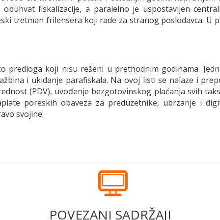
n obuhvat fiskalizacije, a paralelno je uspostavljen centra
ski tretman frilensera koji rade za stranog poslodavca. U 
ko predloga koji nisu rešeni u prethodnim godinama. Jedn
žbina i ukidanje parafiskala. Na ovoj listi se nalaze i pr
rednost (PDV), uvođenje bezgotovinskog plaćanja svih taks
late poreskih obaveza za preduzetnike, ubrzanje i digita
ravo svojine.
POVEZANI SADRŽAJI