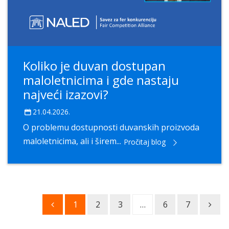
Koliko je duvan dostupan
maloletnicima i gde nastaju
najveći izazovi?
21.04.2026.
O problemu dostupnosti duvanskih proizvoda
maloletnicima, ali i širem...
Pročitaj blog
1
2
3
…
6
7