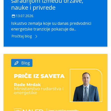
saradnjom između države,
nauke i privrede
13.07.2026.
Iskustvo zemalja koje su danas predvodnici
energetske tranzicije pokazuje da...
Pročitaj blog
Blog