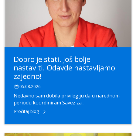
Dobro je stati. Još bolje
nastaviti. Odavde nastavljamo
zajedno!
05.08.2026.
Nedavno sam dobila privilegiju da u narednom
periodu koordiniram Savez za...
Pročitaj blog