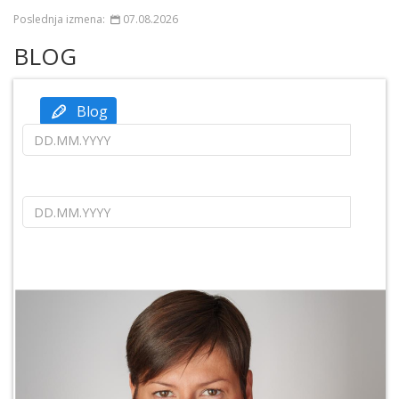
Poslednja izmena:
07.08.2026
BLOG
Datum od
Blog
Datum do
Pretraži