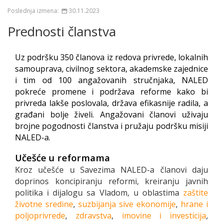
Poslednja izmena:
30.11.2023
Prednosti članstva
Uz podršku 350 članova iz redova privrede, lokalnih
samouprava, civilnog sektora, akademske zajednice
i tim od 100 angažovanih stručnjaka, NALED
pokreće promene i podržava reforme kako bi
privreda lakše poslovala, država efikasnije radila, a
građani bolje živeli. Angažovani članovi uživaju
brojne pogodnosti članstva i pružaju podršku misiji
NALED-a.
Učešće u reformama
Kroz učešće u Savezima NALED-a članovi daju
doprinos koncipiranju reformi, kreiranju javnih
politika i dijalogu sa Vladom, u oblastima
zaštite
životne sredine
,
suzbijanja sive ekonomije
,
hrane i
poljoprivrede
,
zdravstva
,
imovine i investicija
,