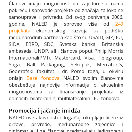
Članovi imaju mogućnost da zajedno sa nama
pokreću i sprovode projekte od značaja za lokalne
samouprave i privredu. Od svog osnivanja 2006.
godine, NALED je sproveo više od
240
projekata
ekonomskog razvoja uz podršku
međunarodnih partnera kao što su USAID, GIZ, EU,
SIDA, EBRD, SDC, Svetska banka, Britanska
ambasada, UNDP, ali i članova poput Philip Morris
International(PMI), Mastercard, Visa, Telegroup,
Saga, Ball Packaging, Sekopak, Mercator-S,
Geografski fakultet i dr. Pored toga, u okviru
onlajn
Baze fondova
NALED svojim članovima
obezbeđuje najnovije informacije o aktuelnim
mogućnostima za finansiranje projekata iz
domaćih, bilateralnih, multilateralnih i EU fondova.
Promocija i jačanje imidža
NALED-ove aktivnosti i događaji okupljaju lidere iz
države, privrede, međunarodne zajednice i
diplomatije, i za članove predstavljaju jedinstvenu