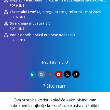
Pregled - Nacionalni program za suzbijanje sive ekonomije
PDF 9.2MB
I kvartalni izveštaj o regulatornoj reformi - maj 2023
PDF 604KB
Siva knjiga inovacija 3.0
PDF 1.3MB
Vodič dobrih praksi eUprave na lokalu
PDF 707KB
Pratite nas!
Pišite nam!
Kontakt
Ova stranica koristi kolačiće kako bismo vam
obezbedili najbolje korisničko iskustvo. Ukoliko