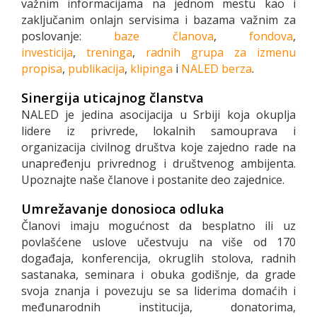
važnim informacijama na jednom mestu kao i
zaključanim onlajn servisima i bazama važnim za
poslovanje:
baze članova
,
fondova
,
i
nvesticija
,
treninga
,
radnih grupa za izmenu
propisa
,
publikacija
,
klipinga
i
NALED berza
.
Sinergija uticajnog članstva
NALED je jedina asocijacija u Srbiji koja okuplja
lidere iz privrede, lokalnih samouprava i
organizacija civilnog društva koje zajedno rade na
unapređenju privrednog i društvenog ambijenta.
Upoznajte naše članove i postanite deo zajednice.
Umrežavanje donosioca odluka
Članovi imaju mogućnost da besplatno ili uz
povlašćene uslove učestvuju na više od 170
događaja, konferencija, okruglih stolova, radnih
sastanaka, seminara i obuka godišnje, da grade
svoja znanja i povezuju se sa liderima domaćih i
međunarodnih institucija, donatorima,