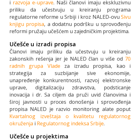
i
razvoja e-uprave
. Naši članovi imaju ekskluzivnu
priliku da učestvuju u kreiranju programa
regulatorne reforme u Srbiji i kroz NALED-ovu
Sivu
knjigu propisa
, a dodatnu podršku u sprovođenju
reformi pružaju učešćem u zajedničkim projektima.
Učešće u izradi propisa
Članovi imaju priliku da učestvuju u kreiranju
zakonskih rešenja jer je NALED član u više od
70
radnih grupa Vlade
za izradu propisa, kao i
strategija za suzbijanje sive ekonomije,
unapređenje konkurentnosti, razvoj elektronske
uprave, digitalizaciju zdravstva, podsticanje
inovacija i dr. Sa ciljem da pruži uvid članovima i
široj javnosti u proces donošenja i sprovođenja
propisa NALED je razvio monitoring alate poput
Kvartalnog izveštaja o kvalitetu regulatornog
okruženja
i
Regulatornog indeksa Srbije
.
Učešće u projektima