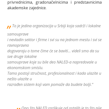
privrednicima, gradonačelnicima i predstavnicima
akademske zajednice.
„
To je jedina organizacija u Srbiji koja sadrži i lokalne
samouprave
i nevladin sektor i firme i svi su na jednom mestu i svi se
ravnopravno
dogovaraju o tome čime će se baviti... videli smo da su
sve druge lokalne
samouprave koje su bile deo NALED-a napredovale u
ekonomskom smislu.
Tamo postoji stručnost, profesionalnost i kada ulazite u
nešto ulazite u
razrađen sistem koji vam pomaže da budete bolji.“
„
Ono što NALED razlikuje od ostalih je to što nije