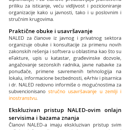
priliku za isticanje, veću vidljivost i pozicioniranje
organizacije kako u javnosti, tako i u poslovnim i
stručnim krugovima.
Praktične obuke i usavršavanje
NALED za članove iz javnog i privatnog sektora
organizuje obuke i konsultacije za primenu novih
zakonskih rešenja i softvera u oblastima kao što su
eFakture, upis u katastar, građevinske dozvole,
angažovanje sezonskih radnika, javne nabavke za
ponuđače, primene savremenih tehnologija na
lokalu, informacione bezbednosti, eArhiv i pisarnica
i dr. NALED redovno informiše o mogućnostima za
subvencionisano
stručno usavršavanje u zemlji i
inostranstvu
.
Ekskluzivan pristup NALED-ovim onlajn
servisima i bazama znanja
Članovi NALED-a imaju ekskluzivan pristup svim