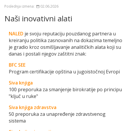
Poslednja izmena:
02.06.2026
Naši inovativni alati
NALED
je svoju reputaciju pouzdanog partnera u
kreiranju politika zasnovanih na dokazima temeljno
je gradio kroz osmišljavanje analitičkih alata koji su
danas i postali njegov zaštitni znak:
BFC SEE
Program certifikacije opština u jugoistočnoj Evropi
Siva knjiga
100 preporuka za smanjenje birokratije po principu
"ključ u ruke"
Siva knjiga zdravstva
50 preporuka za unapređenje zdravstvenog
sistema