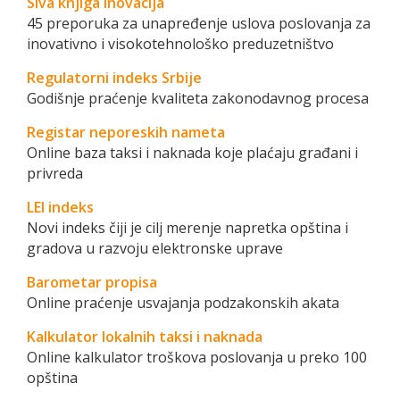
Siva knjiga inovacija
45 preporuka za unapređenje uslova poslovanja za
inovativno i visokotehnološko preduzetništvo
Regulatorni indeks Srbije
Godišnje praćenje kvaliteta zakonodavnog procesa
Registar neporeskih nameta
Online baza taksi i naknada koje plaćaju građani i
privreda
LEI indeks
Novi indeks čiji je cilj merenje napretka opština i
gradova u razvoju elektronske uprave
Barometar propisa
Online praćenje usvajanja podzakonskih akata
Kalkulator lokalnih taksi i naknada
Online kalkulator troškova poslovanja u preko 100
opština