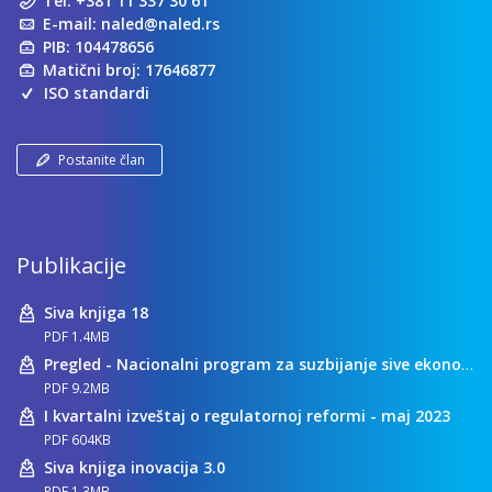
Tel:
+381 11 337 30 61
E-mail:
naled@naled.rs
PIB: 104478656
Matični broj: 17646877
ISO standardi
Postanite član
Publikacije
Siva knjiga 18
PDF 1.4MB
Pregled - Nacionalni program za suzbijanje sive ekonomije
PDF 9.2MB
I kvartalni izveštaj o regulatornoj reformi - maj 2023
PDF 604KB
Siva knjiga inovacija 3.0
PDF 1.3MB