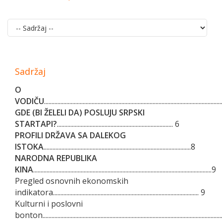
Sadržaj
O
VODIČU
......................................................................................................................
GDE (BI ŽELELI DA) POSLUJU SRPSKI
STARTAPI?
.............................................................................. 6
PROFILI DRŽAVA SA DALEKOG
ISTOKA
...................................................................................................8
NARODNA REPUBLIKA
KINA
........................................................................................................................9
Pregled osnovnih ekonomskih
indikatora.................................................................................................. 9
Kulturni i poslovni
bonton.........................................................................................................................