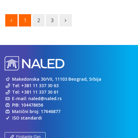
1
2
3
Makedonska 30/VII, 11103 Beograd, Srbija
Tel:
+381 11 337 30 63
Tel:
+381 11 337 30 61
E-mail:
naled@naled.rs
PIB: 104478656
Matični broj: 17646877
ISO standardi
Postanite član