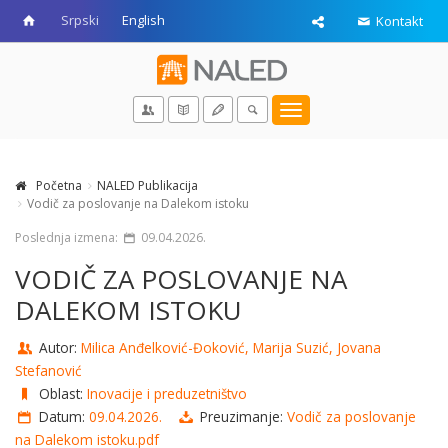
Srpski
English
Kontakt
Toggle
navigation
Početna
NALED Publikacija
Vodič za poslovanje na Dalekom istoku
Poslednja izmena:
09.04.2026.
VODIČ ZA POSLOVANJE NA
DALEKOM ISTOKU
Autor:
Milica Anđelković-Đoković, Marija Suzić, Jovana
Stefanović
Oblast:
Inovacije i preduzetništvo
Datum:
09.04.2026.
Preuzimanje:
Vodič za poslovanje
na Dalekom istoku.pdf