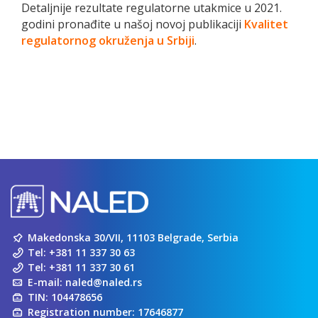
Detaljnije rezultate regulatorne utakmice u 2021.
godini pronađite u našoj novoj publikaciji
Kvalitet
regulatornog okruženja u Srbiji
.
Makedonska 30/VII, 11103 Belgrade, Serbia
Tel:
+381 11 337 30 63
Tel:
+381 11 337 30 61
E-mail:
naled@naled.rs
TIN: 104478656
Registration number: 17646877