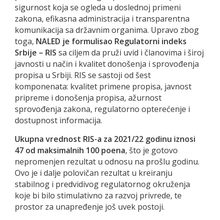
sigurnost koja se ogleda u doslednoj primeni
zakona, efikasna administracija i transparentna
komunikacija sa državnim organima. Upravo zbog
toga,
NALED je formulisao Regulatorni indeks
Srbije – RIS
sa ciljem da pruži uvid i članovima i široj
javnosti u način i kvalitet donošenja i sprovođenja
propisa u Srbiji. RIS se sastoji od šest
komponenata: kvalitet primene propisa, javnost
pripreme i donošenja propisa, ažurnost
sprovođenja zakona, regulatorno opterećenje i
dostupnost informacija.
Ukupna vrednost RIS-a za 2021/22 godinu iznosi
47 od maksimalnih 100 poena
, što je gotovo
nepromenjen rezultat u odnosu na prošlu godinu.
Ovo je i dalje polovičan rezultat u kreiranju
stabilnog i predvidivog regulatornog okruženja
koje bi bilo stimulativno za razvoj privrede, te
prostor za unapređenje još uvek postoji.