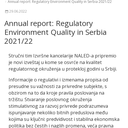
Annual report: Regulatory Environment Quality in Serbia 2021/22
29.06.2022
Annual report: Regulatory
Environment Quality in Serbia
2021/22
Stručni tim Izvršne kancelarije NALED-a pripremio
je novi izveštaj u kome se osvrće na kvalitet
regulatornog okruženja u protekloj godini u Srbiji.
Informacije o regulativi i izmenama propisa od
presudne su važnosti za privredne subjekte, s
obzirom na to da kroje pravila poslovanja na
tržištu. Stvaranje poslovnog okruženja
stimulativnog za razvoj privrede podrazumeva
ispunjavanje nekoliko bitnih preduslova među
kojima su ključni: predvidivost i stabilna ekonomska
politika bez čestih i naglih promena, veća pravna