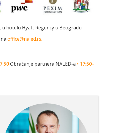
, u hotelu Hyatt Regency u Beogradu.
i na
office@naled.rs.
7:50
Obraćanje partnera NALED-a
• 17:50–