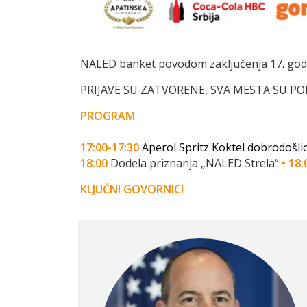
NALED banket povodom zaključenja 17. godiš
PRIJAVE SU ZATVORENE, SVA MESTA SU POPUNJ
PROGRAM
17:00-17:30
Aperol Spritz Koktel dobrodošli
18:00
Dodela priznanja „NALED Strela“
•
18:
KLJUČNI GOVORNICI