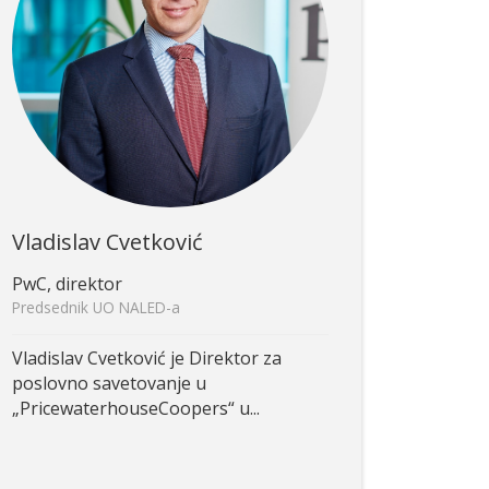
Vladislav Cvetković
PwC, direktor
Predsednik UO NALED-a
Vladislav Cvetković je Direktor za
poslovno savetovanje u
„PricewaterhouseCoopers“ u...