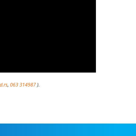
d.rs
,
063 314987
).