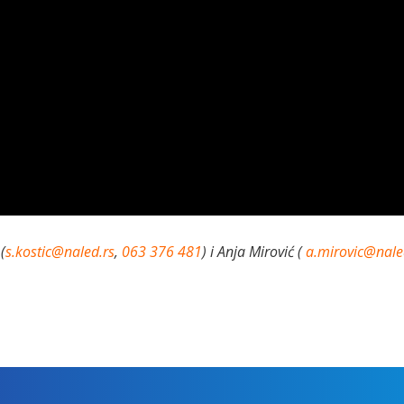
(
s.kostic@naled.rs
,
063 376 481
) i Anja Mirović (
a.mirovic@nale