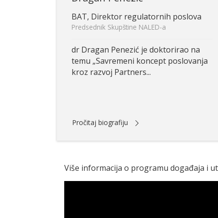
BAT, Direktor regulatornih poslova
Predsednik Skupštine NALED-a
dr Dragan Penezić je doktorirao na
temu „Savremeni koncept poslovanja
kroz razvoj Partners...
Pročitaj biografiju
Više informacija o programu događaja i u