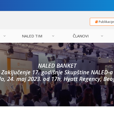
Publikacij
NALED TIM
ČLANOVI
NALED BANKET
Zaključenje 17. godišnje Skupštine NALED-a
a, 24. maj 2023. od 17h, Hyatt Regency, Be