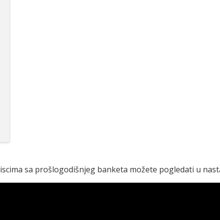
tiscima sa prošlogodišnjeg banketa možete pogledati u nast