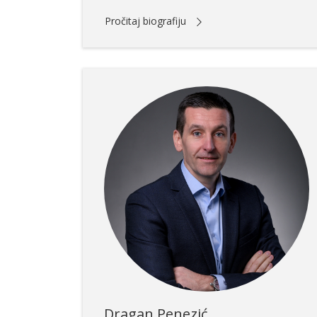
Pročitaj biografiju
Dragan Penezić