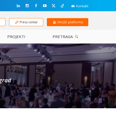
Kontakt
e
Press centar
NALED platforma
PROJEKTI
PRETRAGA
ograd