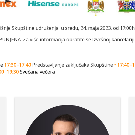
nje Skupštine udruženja u sredu, 24. maja 2023. od 17:00h
ENA. Za više informacija obratite se Izvršnoj kancelarij
ce
17:30–17:40
Predstavljanje zaključaka Skupštine
•
17:40–1
00–19:30
Svečana večera