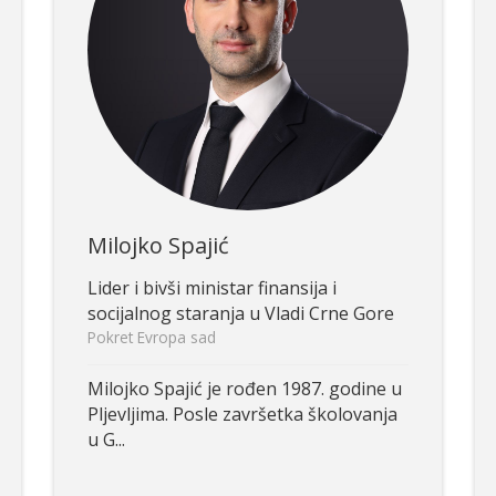
Milojko Spajić
Lider i bivši ministar finansija i
socijalnog staranja u Vladi Crne Gore
Pokret Evropa sad
Milojko Spajić je rođen 1987. godine u
Pljevljima. Posle završetka školovanja
u G...