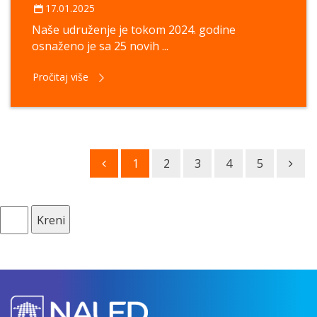
17.01.2025
Naše udruženje je tokom 2024. godine
osnaženo je sa 25 novih ...
Pročitaj više
1
2
3
4
5
Kreni