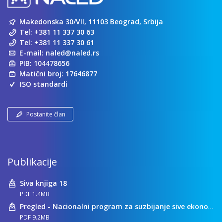
Makedonska 30/VII, 11103 Beograd, Srbija
Tel:
+381 11 337 30 63
Tel:
+381 11 337 30 61
E-mail:
naled@naled.rs
PIB: 104478656
Matični broj: 17646877
ISO standardi
Postanite član
Publikacije
Siva knjiga 18
PDF 1.4MB
Pregled - Nacionalni program za suzbijanje sive ekonomije
PDF 9.2MB