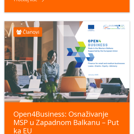
Članovi
Open4Business: Osnaživanje
MSP u Zapadnom Balkanu – Put
ka EU