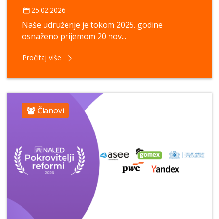
25.02.2026
Naše udruženje je tokom 2025. godine
osnaženo prijemom 20 nov...
Pročitaj više
Članovi