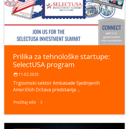
Prilika za tehnološke startupe:
SelectUSA program
11.02.2025
Trgovinski sektor Ambasade Sjedinjenih
Američkih Država predstavlja ...
Pročitaj više