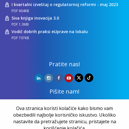
I kvartalni izveštaj o regulatornoj reformi - maj 2023
PDF 604KB
Siva knjiga inovacija 3.0
PDF 1.3MB
Vodič dobrih praksi eUprave na lokalu
PDF 707KB
Pratite nas!
Pišite nam!
Kontakt
Ova stranica koristi kolačiće kako bismo vam
obezbedili najbolje korisničko iskustvo. Ukoliko
nastavite da pretražujete stranicu, pristajete na
Copyright ©
NALED
| 20 godina zajedno činimo razliku |
korišćenje kolačića.