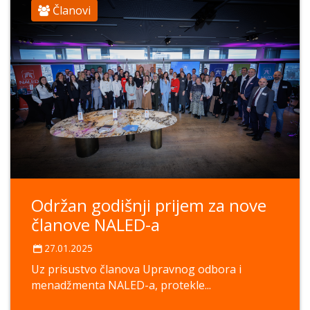
Članovi
Održan godišnji prijem za nove
članove NALED-a
27.01.2025
Uz prisustvo članova Upravnog odbora i
menadžmenta NALED-a, protekle...