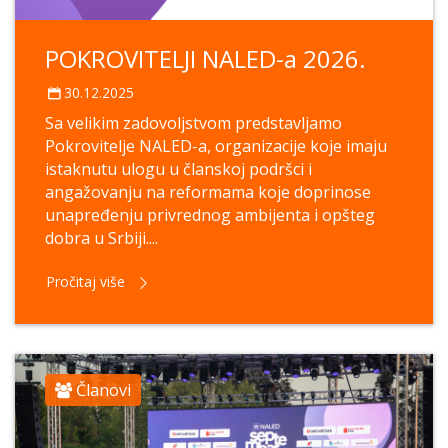
POKROVITELJI NALED-a 2026.
30.12.2025
Sa velikim zadovoljstvom predstavljamo
Pokrovitelje NALED-a, organizacije koje imaju
istaknutu ulogu u članskoj podršci i
angažovanju na reformama koje doprinose
unapređenju privrednog ambijenta i opšteg
dobra u Srbiji....
Pročitaj više
Članovi