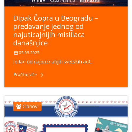
Dipak Čopra u Beogradu –
predavanje jednog od
najuticajnijih mislilaca
današnjice
05.03.2025
Jedan od najpoznatijih svetskih aut...
Pročitaj više
Članovi