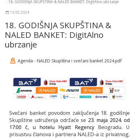
18. GODIŠNJA SKUPŠTINA & NALED BANKET: DigitAlno ubrzanje
10.05.2024
18. GODIŠNJA SKUPŠTINA &
NALED BANKET: DigitAlno
ubrzanje
Agenda - NALED Skupština i svečani banket 2024.pdf
Svečani banket povodom zaključenja 18. godišnje
Skupštine udruženja održaće se
23. maja 2024. od
17:00 č, u hotelu Hyatt Regency
Beogradu. U
prisustvu članova i partnera NALED-a iz privatnog,