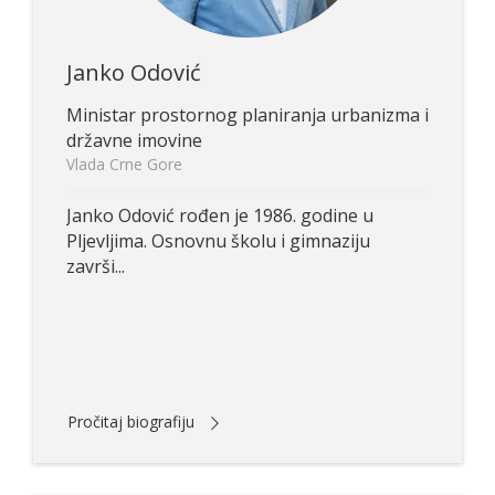
Janko Odović
Ministar prostornog planiranja urbanizma i
državne imovine
Vlada Crne Gore
Janko Odović rođen je 1986. godine u
Pljevljima. Osnovnu školu i gimnaziju
završi...
Pročitaj biografiju