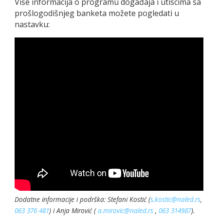
Više informacija o programu događaja i utiscima sa
prošlogodišnjeg banketa možete pogledati u
nastavku:
Dodatne informacije i podrška: Stefani Kostić (
s.kostic@naled.rs
,
063 376 481
) i Anja Mirović (
a.mirovic@naled.rs
,
063 314987
).