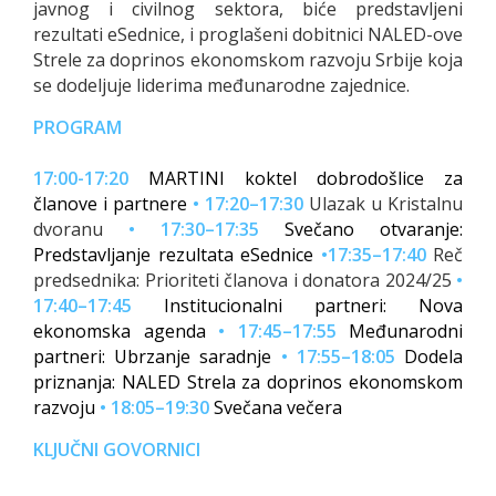
javnog i civilnog sektora, biće predstavljeni
rezultati eSednice, i proglašeni dobitnici NALED-ove
Strele za doprinos ekonomskom razvoju Srbije koja
se dodeljuje liderima međunarodne zajednice.
PROGRAM
17:00-17:20
MARTINI koktel dobrodošlice za
članove i partnere
•
17:20–17:30
Ulazak u Kristalnu
dvoranu
•
17:30–17:35
Svečano otvaranje:
Predstavljanje rezultata eSednice
•17:35–17:40
Reč
predsednika: Prioriteti članova i donatora 2024/25
•
17:40–17:45
Institucionalni partneri: Nova
ekonomska agenda
•
17:45–17:55
Međunarodni
partneri: Ubrzanje saradnje
•
17:55–18:05
Dodela
priznanja: NALED Strela za doprinos ekonomskom
razvoju
•
18:05–19:30
Svečana večera
KLJUČNI GOVORNICI