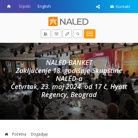
Srpski
English
Kontakt
Toggle
navigation
NALED BANKET
Zaključenje 18. godišnje Skupštine
NALED-a
Četvrtak, 23. maj 2024. od 17 č, Hyatt
Regency, Beograd
Početna
Dogadjaji