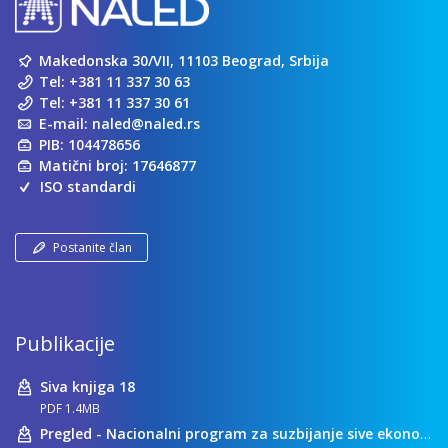
Makedonska 30/VII, 11103 Beograd, Srbija
Tel:
+381 11 337 30 63
Tel:
+381 11 337 30 61
E-mail:
naled@naled.rs
PIB: 104478656
Matični broj: 17646877
ISO standardi
Postanite član
Publikacije
Siva knjiga 18
PDF 1.4MB
Pregled - Nacionalni program za suzbijanje sive ekonomije