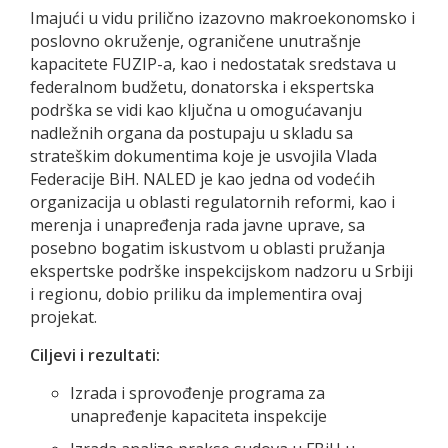
Imajući u vidu prilično izazovno makroekonomsko i
poslovno okruženje, ograničene unutrašnje
kapacitete FUZIP-a, kao i nedostatak sredstava u
federalnom budžetu, donatorska i ekspertska
podrška se vidi kao ključna u omogućavanju
nadležnih organa da postupaju u skladu sa
strateškim dokumentima koje je usvojila Vlada
Federacije BiH. NALED je kao jedna od vodećih
organizacija u oblasti regulatornih reformi, kao i
merenja i unapređenja rada javne uprave, sa
posebno bogatim iskustvom u oblasti pružanja
ekspertske podrške inspekcijskom nadzoru u Srbiji
i regionu, dobio priliku da implementira ovaj
projekat.
Ciljevi i rezultati:
Izrada i sprovođenje programa za
unapređenje kapaciteta inspekcije