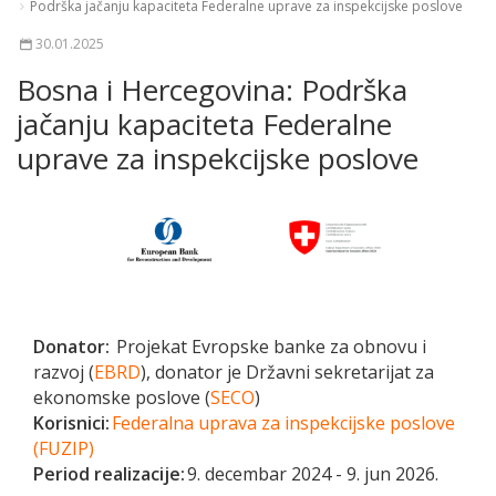
Podrška jačanju kapaciteta Federalne uprave za inspekcijske poslove
30.01.2025
Bosna i Hercegovina: Podrška
jačanju kapaciteta Federalne
uprave za inspekcijske poslove
Donator:
Projeka
t
Evropsk
e
bank
e
za obnovu i
razvoj (
EBRD
)
, donator je
Državni sekretarijat za
ekonomske poslove (
SECO
)
Korisnici:
Federalna uprava za inspekcijske poslove
(FUZIP)
Period realizacije:
9
. decembar 2024 - 9. jun 2026.