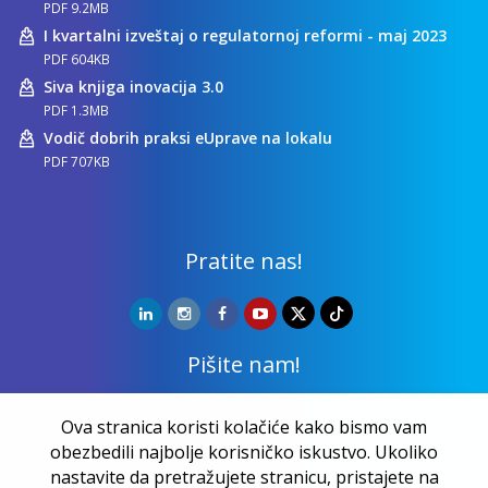
PDF 9.2MB
I kvartalni izveštaj o regulatornoj reformi - maj 2023
PDF 604KB
Siva knjiga inovacija 3.0
PDF 1.3MB
Vodič dobrih praksi eUprave na lokalu
PDF 707KB
Pratite nas!
Pišite nam!
Kontakt
Ova stranica koristi kolačiće kako bismo vam
obezbedili najbolje korisničko iskustvo. Ukoliko
nastavite da pretražujete stranicu, pristajete na