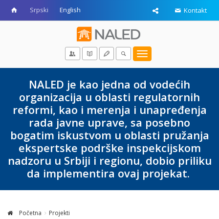
Srpski
English
Kontakt
Toggle
navigation
NALED je kao jedna od vodećih
organizacija u oblasti regulatornih
reformi, kao i merenja i unapređenja
rada javne uprave, sa posebno
bogatim iskustvom u oblasti pružanja
ekspertske podrške inspekcijskom
nadzoru u Srbiji i regionu, dobio priliku
da implementira ovaj projekat.
Početna
Projekti