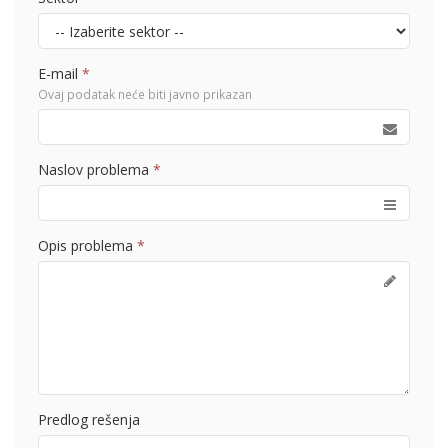
E-mail
*
Ovaj podatak neće biti javno prikazan
Naslov problema
*
Opis problema
*
Predlog rešenja