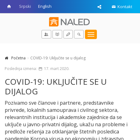
Srpski
English
Kontakt
Toggle
navigation
Početna
COVID-19: Uključite se u dijalog
Poslednja izmena:
17. mart 2020.
COVID-19: UKLJUČITE SE U
DIJALOG
Pozivamo sve članove i partnere, predstavnike
privrede, lokalnih samouprava i civilnog sektora,
relevantnih institucija i akademske zajednice da se
uključe u javno-privatni dijalog, ukažu na probleme i
predlože rešenja za otklanjanje štetnih posledica
pandemije Korona virusa po ekonomiju i zdravstvo.