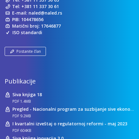
Tel:
+381 11 337 30 61
E-mail:
naled@naled.rs
PIB: 104478656
Matični broj: 17646877
ISO standardi
Postanite član
Publikacije
Siva knjiga 18
PDF 1.4MB
Pregled - Nacionalni program za suzbijanje sive ekonomije
PDF 9.2MB
I kvartalni izveštaj o regulatornoj reformi - maj 2023
PDF 604KB
Siva knjiga inovacija 3.0