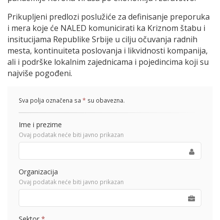
Prikupljeni predlozi poslužiće za definisanje preporuka
i mera koje će NALED komunicirati ka Kriznom štabu i
insitucijama Republike Srbije u cilju očuvanja radnih
mesta, kontinuiteta poslovanja i likvidnosti kompanija,
ali i podrške lokalnim zajednicama i pojedincima koji su
najviše pogođeni.
Sva polja označena sa
*
su obavezna.
Ime i prezime
Ovaj podatak neće biti javno prikazan
Organizacija
Ovaj podatak neće biti javno prikazan
Sektor
*