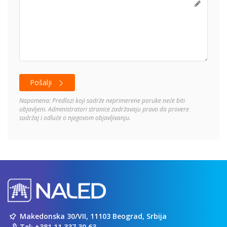
Pošalji
Napomena: Predlozi koji sadrže neprimerene poruke neće biti
objavljeni. Administratori stranice zadržavaju pravo da provere
sadržaj i odluče o njegovom objavljivanju.
Makedonska 30/VII, 11103 Beograd, Srbija
Tel:
+381 11 337 30 63