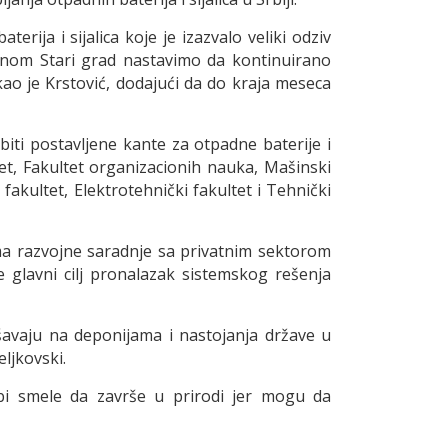
ja i sijalica koje je izazvalo veliki odziv
tinom Stari grad nastavimo da kontinuirano
ao je Krstović, dodajući da do kraja meseca
 biti postavljene kante za otpadne baterije i
ltet, Fakultet organizacionih nauka, Mašinski
i fakultet, Elektrotehnički fakultet i Tehnički
ma razvojne saradnje sa privatnim sektorom
 glavni cilj pronalazak sistemskog rešenja
ršavaju na deponijama i nastojanja države u
eljkovski.
ne bi smele da završe u prirodi jer mogu da