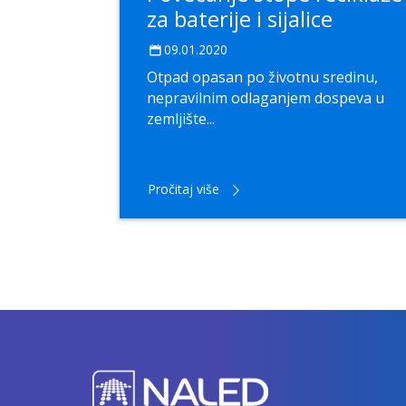
za baterije i sijalice
09.01.2020
Otpad opasan po životnu sredinu,
nepravilnim odlaganjem dospeva u
zemljište...
Pročitaj više