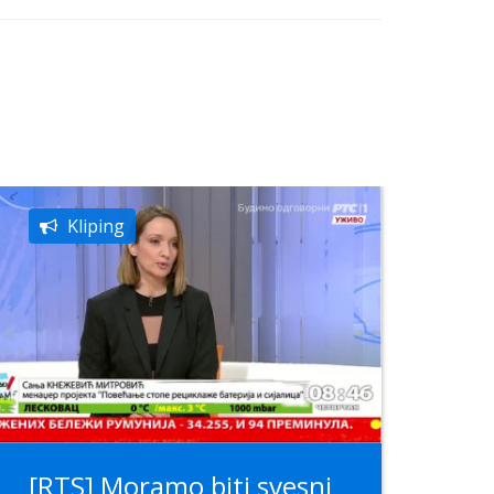
Kliping
[RTS] Moramo biti svesni