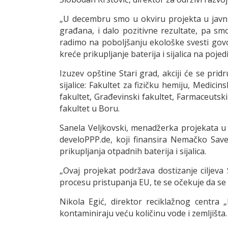
„U decembru smo u okviru projekta u javnim
građana, i dalo pozitivne rezultate, pa s
radimo na poboljšanju ekološke svesti govo
kreće prikupljanje baterija i sijalica na po
Izuzev opštine Stari grad, akciji će se prid
sijalice: Fakultet za fizičku hemiju, Medici
fakultet, Građevinski fakultet, Farmaceutski f
fakultet u Boru.
Sanela Veljkovski, menadžerka projekata u
develoPPP.de, koji finansira Nemačko Save
prikupljanja otpadnih baterija i sijalica.
„Ovaj projekat podržava dostizanje ciljeva
procesu pristupanja EU, te se očekuje da se ov
Nikola Egić, direktor reciklažnog centra „
kontaminiraju veću količinu vode i zemljišta