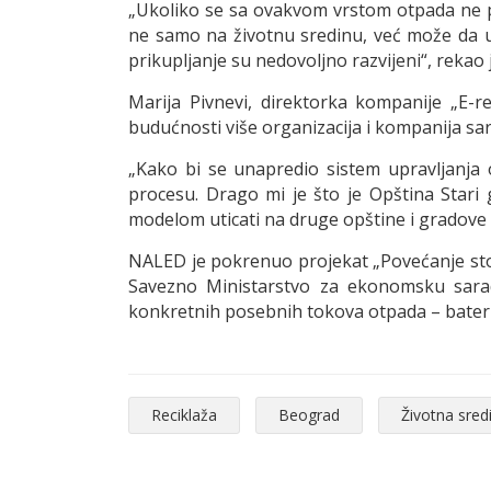
„Ukoliko se sa ovakvom vrstom otpada ne 
ne samo na životnu sredinu, već može da ugr
prikupljanje su nedovoljno razvijeni“, rekao 
Marija Pivnevi, direktorka kompanije „E-r
budućnosti više organizacija i kompanija sa
„Kako bi se unapredio sistem upravljanja 
procesu. Drago mi je što je Opština Stari 
modelom uticati na druge opštine i gradove 
NALED je pokrenuo projekat „Povećanje stope
Savezno Ministarstvo za ekonomsku saradn
konkretnih posebnih tokova otpada – baterija 
Reciklaža
Beograd
Životna sred