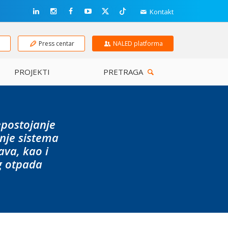
Kontakt
e
Press centar
NALED platforma
PROJEKTI
PRETRAGA
epostojanje
anje sistema
ava, kao i
g otpada