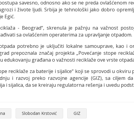
postupa savesno, odnosno ako se ne preda ovlašćenom rec
ozi i živote ljudi. Srbija je tehnološki jako dobro opremlje
je Egić.
eciklaža - Beograd“, skrenula je pažnju na važnost post
rađivati sa ovlašćenim operaterima za upravljanje otpadom.
otpada potrebno je uključiti lokalne samouprave, kao i 
grad prepoznala značaj projekta „Povećanje stope reciklaža 
u edukovanju građana o važnosti reciklaže ove vrste otpada“,
 reciklaže za baterije i sijalice“ koji se sprovodi u okvi
ju i razvoj preko razvojne agencije (GIZ), sa ciljem da 
i sijalica, da se kreiraju regulatorna rešenja i uvedu podstic
ina
Slobodan Krstović
GIZ