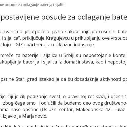
ne posude za odlaganje baterija i sijalica
postavljene posude za odlaganje baterij
zvanično je otpočelo javno sakupljanje potrošenih bateri
 i sijalica“, priključuje Kragujevcu u prikupljanju ove vrst
u – GIZ i partnera iz reciklažne industrije.
mreže za baterije i sijalice u Srbiji su nepostojanje kont
kupljanja baterija i sijalica iz domaćinstava, kao i neposto
pštine Stari grad istakao je da su dosadašnje aktivnosti 
čiji je cilj podizanje svesti o pravilnoj reciklaži, i učesni
, zbog čega smo i odlučili da budemo deo ovog društveno
rijama naše opštine (Uslužni centar, Makedonska 42 – ulaz 
 izjavio je Marjanović.
 u NALED-u, naglasio je važnost unapređenja sistema sakupljan