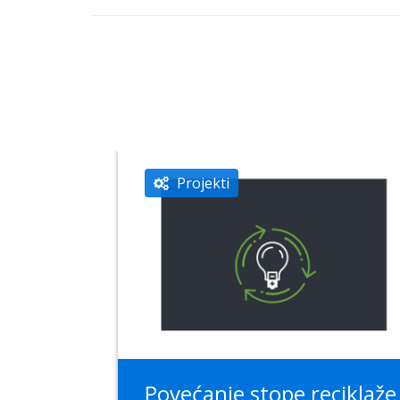
Projekti
Povećanje stope reciklaže