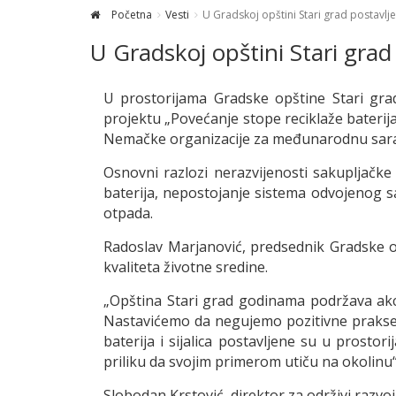
Početna
Vesti
U Gradskoj opštini Stari grad postavlje
U Gradskoj opštini Stari grad 
U prostorijama Gradske opštine Stari grad 
projektu „Povećanje stope reciklaže baterija
Nemačke organizacije za međunarodnu saradnj
Osnovni razlozi nerazvijenosti sakupljačke 
baterija, nepostojanje sistema odvojenog sa
otpada.
Radoslav Marjanović, predsednik Gradske o
kvaliteta životne sredine.
„Opština Stari grad godinama podržava akcije 
Nastavićemo da negujemo pozitivne prakse
baterija i sijalica postavljene su u prosto
priliku da svojim primerom utiču na okolinu“,
Slobodan Krstović, direktor za održivi razvoj