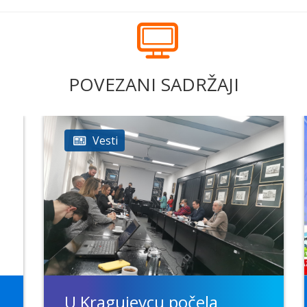
POVEZANI SADRŽAJI
Vesti
U Kragujevcu počela