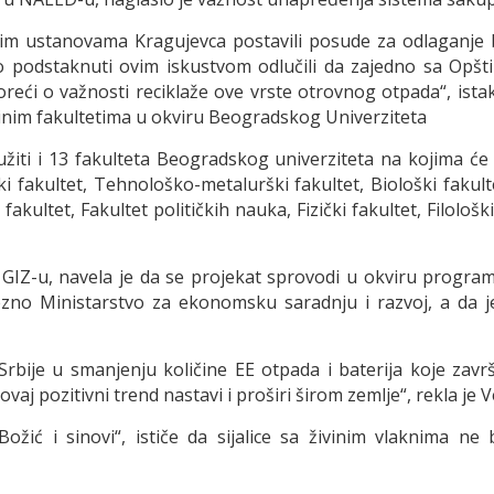
 ustanovama Kragujevca postavili posude za odlaganje bateri
mo podstaknuti ovim iskustvom odlučili da zajedno sa Opš
reći o važnosti reciklaže ove vrste otrovnog otpada“, istak
jedinim fakultetima u okviru Beogradskog Univerziteta
ružiti i 13 fakulteta Beogradskog univerziteta na kojima će
nski fakultet, Tehnološko-metalurški fakultet, Biološki faku
akultet, Fakultet političkih nauka, Fizički fakultet, Filološk
 GIZ-u, navela je da se projekat sprovodi u okviru progra
zno Ministarstvo za ekonomsku saradnju i razvoj, a da je
 Srbije u smanjenju količine EE otpada i baterija koje zav
aj pozitivni trend nastavi i proširi širom zemlje“, rekla je V
Božić i sinovi“, ističe da sijalice sa živinim vlaknima 
.