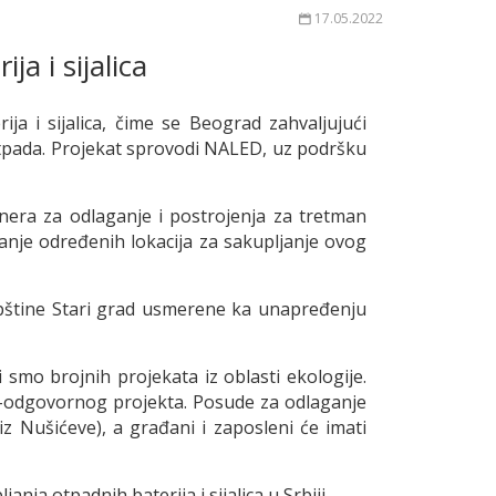
17.05.2022
a i sijalica
ja i sijalica, čime se Beograd zahvaljujući
e otpada. Projekat sprovodi NALED, uz podršku
ejnera za odlaganje i postrojenja za tretman
janje određenih lokacija za sakupljanje ovog
opštine Stari grad usmerene ka unapređenju
ci smo brojnih projekata iz oblasti ekologije.
-odgovornog projekta. Posude za odlaganje
iz Nušićeve), a građani i zaposleni će imati
ja otpadnih baterija i sijalica u Srbiji.