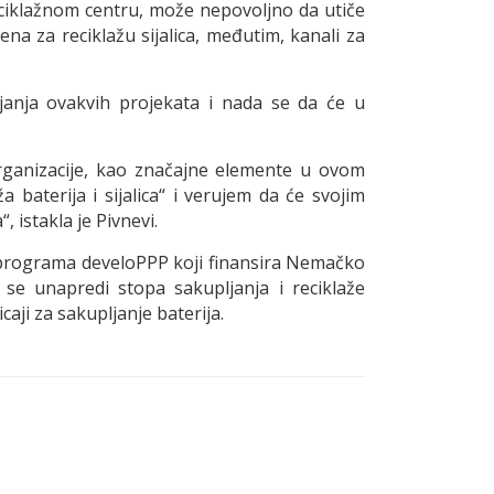
iklažnom centru, može nepovoljno da utiče
na za reciklažu sijalica, međutim, kanali za
ojanja ovakvih projekata i nada se da će u
organizacije, kao značajne elemente u ovom
baterija i sijalica“ i verujem da će svojim
 istakla je Pivnevi.
ru programa develoPPP koji finansira Nemačko
se unapredi stopa sakupljanja i reciklaže
aji za sakupljanje baterija.