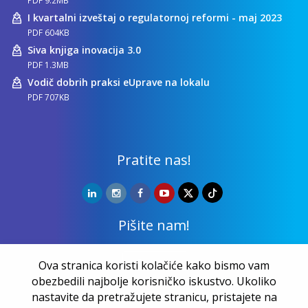
I kvartalni izveštaj o regulatornoj reformi - maj 2023
PDF 604KB
Siva knjiga inovacija 3.0
PDF 1.3MB
Vodič dobrih praksi eUprave na lokalu
PDF 707KB
Pratite nas!
Pišite nam!
Kontakt
Ova stranica koristi kolačiće kako bismo vam
obezbedili najbolje korisničko iskustvo. Ukoliko
nastavite da pretražujete stranicu, pristajete na