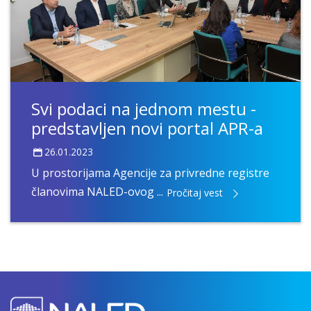
Svi podaci na jednom mestu -
predstavljen novi portal APR-a
26.01.2023
U prostorijama Agencije za privredne registre
članovima NALED-ovog ...
Pročitaj vest