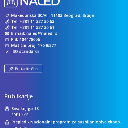
Makedonska 30/VII, 11103 Beograd, Srbija
Tel:
+381 11 337 30 63
Tel:
+381 11 337 30 61
E-mail:
naled@naled.rs
PIB: 104478656
Matični broj: 17646877
ISO standardi
Postanite član
Publikacije
Siva knjiga 18
PDF 1.4MB
Pregled - Nacionalni program za suzbijanje sive ekonomije
PDF 9.2MB