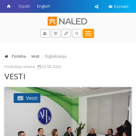
Srpski
English
Kontakt
Toggle
navigation
Početna
Vesti
Digitalizacija
Poslednja izmena:
03.08.2026.
VESTI
Vesti