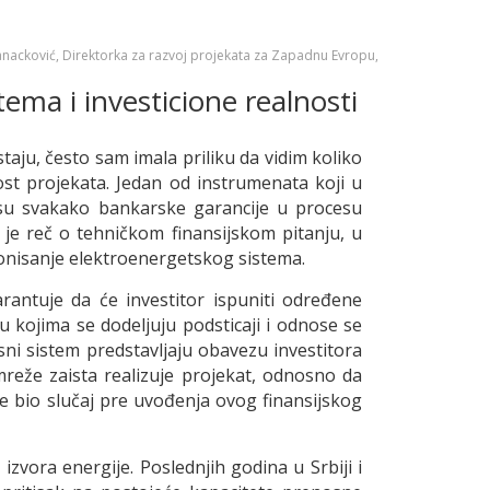
anacković, Direktorka za razvoj projekata za Zapadnu Evropu,
ema i investicione realnosti
ju, često sam imala priliku da vidim koliko
nost projekata. Jedan od instrumenata koji u
 su svakako bankarske garancije u procesu
 je reč o tehničkom finansijskom pitanju, u
cionisanje elektroenergetskog sistema.
antuje da će investitor ispuniti određene
 kojima se dodeljuju podsticaji i odnose se
ni sistem predstavljaju obavezu investitora
mreže zaista realizuje projekat, odnosno da
je bio slučaj pre uvođenja ovog finansijskog
vora energije. Poslednjih godina u Srbiji i