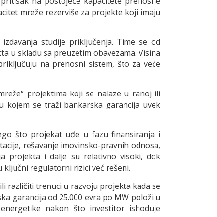
n pritisak na postojeće kapacitete prenosne
itet mreže rezerviše za projekte koji imaju
izdavanja studije priključenja. Time se od
ekta u skladu sa preuzetim obavezama. Visina
riključuju na prenosni sistem, što za veće
reže“ projektima koji se nalaze u ranoj ili
k u kojem se traži bankarska garancija uvek
ego što projekat uđe u fazu finansiranja i
tacije, rešavanje imovinsko-pravnih odnosa,
a projekta i dalje su relativno visoki, dok
ključni regulatorni rizici već rešeni.
i različiti trenuci u razvoju projekta kada se
ska garancija od 25.000 evra po MW položi u
 energetike nakon što investitor ishoduje