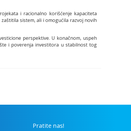
ojekata i racionalno korišćenje kapaciteta
štitila sistem, ali i omogućila razvoj novih
investicione perspektive. U konačnom, uspeh
šte i poverenja investitora u stabilnost tog
Pratite nas!