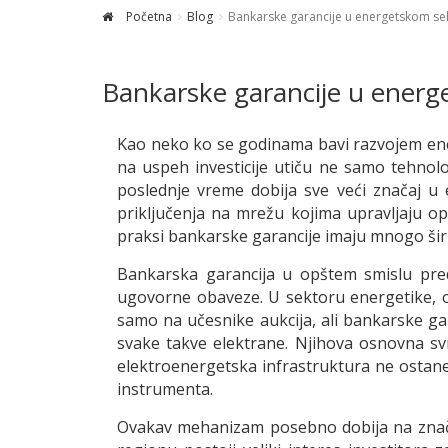
Početna
Blog
Bankarske garancije u energetskom sekt
Bankarske garancije u energe
Kao neko ko se godinama bavi razvojem ener
na uspeh investicije utiču ne samo tehnolog
poslednje vreme dobija sve veći značaj u
priključenja na mrežu kojima upravljaju op
praksi bankarske garancije imaju mnogo širi 
Bankarska garancija u opštem smislu pred
ugovorne obaveze. U sektoru energetike, on
samo na učesnike aukcija, ali bankarske ga
svake takve elektrane. Njihova osnovna svr
elektroenergetska infrastruktura ne ostane 
instrumenta.
Ovakav mehanizam posebno dobija na značaju