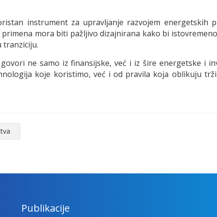
istan instrument za upravljanje razvojem energetskih pr
rimena mora biti pažljivo dizajnirana kako bi istovremeno za
tranziciju.
ovori ne samo iz finansijske, već i iz šire energetske i 
nologija koje koristimo, već i od pravila koja oblikuju trži
stva
Publikacije