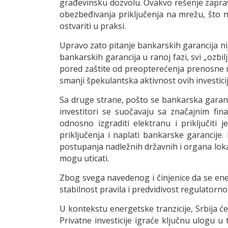
građevinsku dozvolu. Ovakvo rešenje zapravo
obezbeđivanja priključenja na mrežu, što n
ostvariti u praksi.
Upravo zato pitanje bankarskih garancija nij
bankarskih garancija u ranoj fazi, svi „ozbil
pored zaštite od preopterećenja prenosne m
smanji špekulantska aktivnost ovih investicija
Sa druge strane, pošto se bankarska garanci
investitori se suočavaju sa značajnim fi
odnosno izgraditi elektranu i priključiti
priključenja i naplati bankarske garancije
postupanja nadležnih državnih i organa lok
mogu uticati.
Zbog svega navedenog i činjenice da se ene
stabilnost pravila i predvidivost regulatorn
U kontekstu energetske tranzicije, Srbija 
Privatne investicije igraće ključnu ulogu u 