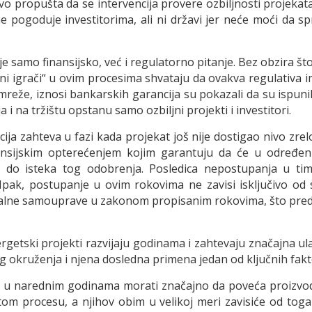
 propušta da se intervencija provere ozbiljnosti projekata i
e pogoduje investitorima, ali ni državi jer neće moći da s
e samo finansijsko, već i regulatorno pitanje. Bez obzira što
jni igrači“ u ovim procesima shvataju da ovakva regulativa i
reže, iznosi bankarskih garancija su pokazali da su ispuni
 i na tržištu opstanu samo ozbiljni projekti i investitori.
ja zahteva u fazi kada projekat još nije dostigao nivo zre
nansijskim opterećenjem kojim garantuju da će u određeni
 je do isteka tog odobrenja. Posledica nepostupanja u t
. Ipak, postupanje u ovim rokovima ne zavisi isključivo od 
alne samouprave u zakonom propisanim rokovima, što predstav
rgetski projekti razvijaju godinama i zahtevaju značajna ul
og okruženja i njena dosledna primena jedan od ključnih fakt
će u narednim godinama morati značajno da poveća proizvodne
tom procesu, a njihov obim u velikoj meri zavisiće od toga 