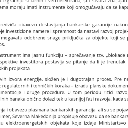
 za izgradnju solarnih i vetroelektrana, što stvara značaja
ema moraju imati instrumente koji omogućavaju da se kapac
redviđa obavezu dostavljanja bankarske garancije nakon 
voje investicione namere i spremnost da nastavi razvoj proj
 megavatu odobrene snage priključka za objekte koji se p
os.
strument ima jasnu funkciju – sprečavanje tzv. „blokade m
rspektive investitora postavlja se pitanje da li je trenuta
kih projekata.
vih izvora energije, složen je i dugotrajan proces. Pre n
iz regulatornih i tehničkih koraka – izradu planske dokumen
mentacije i druge procedure. U tom periodu rizici razvoj
lnih banaka obično dolazi tek u kasnijoj fazi razvoja, kada su 
a i obavezu plasmana bankarskih garancija, ali su se pojavil
 primer, Severna Makedonija propisuje obavezu da se bankar
ju elektroenergetskih objekata koje izdaje Ministartsvo