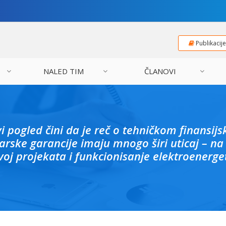
Publikacij
NALED TIM
ČLANOVI
i pogled čini da je reč o tehničkom finansij
arske garancije imaju mnogo širi uticaj – na 
zvoj projekata i funkcionisanje elektroenerge