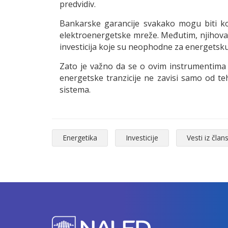
predvidiv.
Bankarske garancije svakako mogu biti kor
elektroenergetske mreže. Međutim, njihova p
investicija koje su neophodne za energetsku 
Zato je važno da se o ovim instrumentima g
energetske tranzicije ne zavisi samo od teh
sistema.
Energetika
Investicije
Vesti iz član