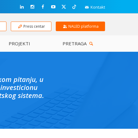
Kontakt
e
Press centar
NALED platforma
PROJEKTI
PRETRAGA
skom pitanju, u
investicionu
tskog sistema.