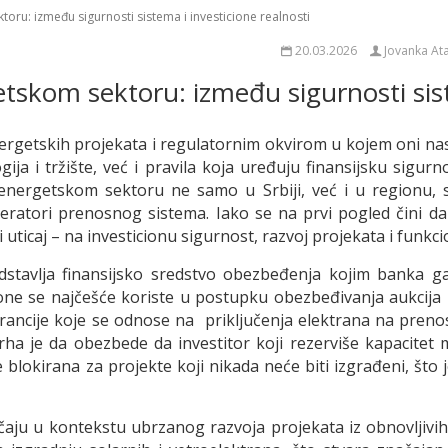
oru: između sigurnosti sistema i investicione realnosti
20.03.2026
Jovanka At
tskom sektoru: između sigurnosti sist
getskih projekata i regulatornim okvirom u kojem oni nasta
ija i tržište, već i pravila koja uređuju finansijsku sigur
 energetskom sektoru ne samo u Srbiji, već i u regionu,
eratori prenosnog sistema. Iako se na prvi pogled čini da
uticaj – na investicionu sigurnost, razvoj projekata i funk
stavlja finansijsko sredstvo obezbeđenja kojim banka gar
e se najčešće koriste u postupku obezbeđivanja aukcija u
rancije koje se odnose na priključenja elektrana na prenos
ha je da obezbede da investitor koji rezerviše kapacitet 
blokirana za projekte koji nikada neće biti izgrađeni, što 
 u kontekstu ubrzanog razvoja projekata iz obnovljivih iz