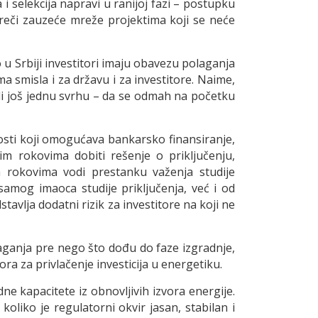
 selekcija napravi u ranijoj fazi – postupku
preči zauzeće mreže projektima koji se neće
 u Srbiji investitori imaju obavezu polaganja
ma smisla i za državu i za investitore. Naime,
li još jednu svrhu – da se odmah na početku
losti koji omogućava bankarsko finansiranje,
m rokovima dobiti rešenje o priključenju,
im rokovima vodi prestanku važenja studije
samog imaoca studije priključenja, već i od
lja dodatni rizik za investitore na koji ne
aganja pre nego što dođu do faze izgradnje,
ora za privlačenje investicija u energetiku.
 kapacitete iz obnovljivih izvora energije.
koliko je regulatorni okvir jasan, stabilan i