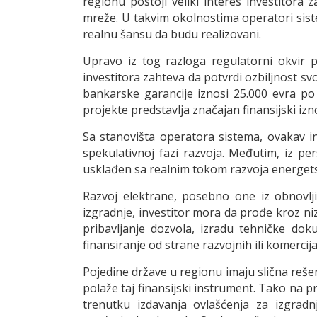
regionu postoji veliki interes investitora
mreže. U takvim okolnostima operatori sist
realnu šansu da budu realizovani.
Upravo iz tog razloga regulatorni okvir p
investitora zahteva da potvrdi ozbiljnost s
bankarske garancije iznosi 25.000 evra po
projekte predstavlja značajan finansijski izn
Sa stanovišta operatora sistema, ovakav in
spekulativnoj fazi razvoja. Međutim, iz pe
usklađen sa realnim tokom razvoja energets
Razvoj elektrane, posebno one iz obnovlji
izgradnje, investitor mora da prođe kroz n
pribavljanje dozvola, izradu tehničke doku
finansiranje od strane razvojnih ili komercija
Pojedine države u regionu imaju slična rešenj
polaže taj finansijski instrument. Tako na
trenutku izdavanja ovlašćenja za izgradn