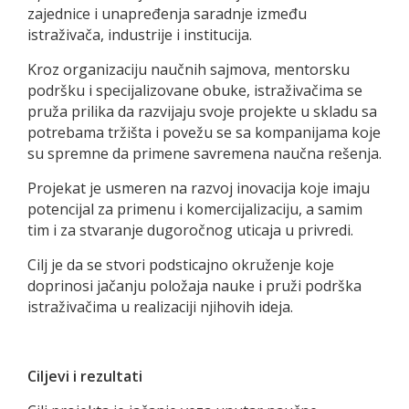
zajednice i unapređenja saradnje između
istraživača, industrije i institucija.
Kroz organizaciju naučnih sajmova, mentorsku
podršku i specijalizovane obuke, istraživačima se
pruža prilika da razvijaju svoje projekte u skladu sa
potrebama tržišta i povežu se sa kompanijama koje
su spremne da primene savremena naučna rešenja.
Projekat je usmeren na razvoj inovacija koje imaju
potencijal za primenu i komercijalizaciju, a samim
tim i za stvaranje dugoročnog uticaja u privredi.
Cilj je da se stvori podsticajno okruženje koje
doprinosi jačanju položaja nauke i pruži podrška
istraživačima u realizaciji njihovih ideja.
Ciljevi i rezultati