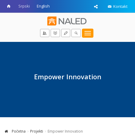
Srpski
English
Kontakt
Toggle
navigation
Empower Innovation
Početna
Projekti
Empower Innovation