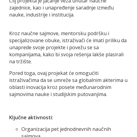
Cilj projekta je jačanje veza unutar naučne
zajednice, kao i unapređenje saradnje između
nauke, industrije i institucija.
Kroz naučne sajmove, mentorsku podršku i
specijalizovane obuke, istraživači će imati priliku da
unaprede svoje projekte i povežu se sa
kompanijama, kako bi svoja rešenja lakše plasirali
na tržište.
Pored toga, ovaj projekat će omogućiti
istraživačima da se umreže sa globalnim akterima u
oblasti inovacija kroz posete međunarodnim
sajmovima nauke i studijskim putovanjima.
Ključne aktivnosti:
Organizacija pet jednodnevnih naučnih
sajmova