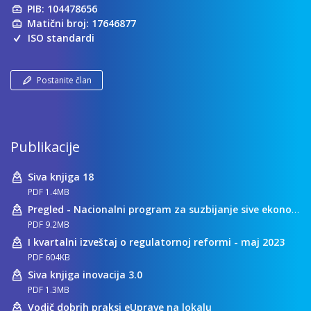
PIB: 104478656
Matični broj: 17646877
ISO standardi
Postanite član
Publikacije
Siva knjiga 18
PDF 1.4MB
Pregled - Nacionalni program za suzbijanje sive ekonomije
PDF 9.2MB
I kvartalni izveštaj o regulatornoj reformi - maj 2023
PDF 604KB
Siva knjiga inovacija 3.0
PDF 1.3MB
Vodič dobrih praksi eUprave na lokalu