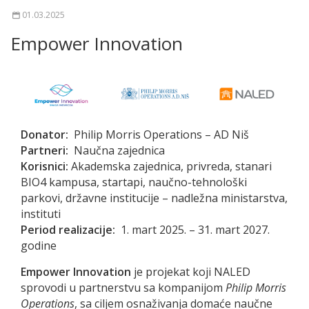
01.03.2025
Empower Innovation
Donator:
Philip Morris Operations – AD Niš
Partneri:
Naučna zajednica
Korisnici:
Akademska zajednica, privreda, stanari
BIO4 kampusa, startapi, naučno-tehnološki
parkovi, državne institucije – nadležna ministarstva,
instituti
Period realizacije:
1. mart 2025. – 31. mart 2027.
godine
Empower Innovation
je projekat koji NALED
sprovodi u partnerstvu sa kompanijom
Philip Morris
Operations
, sa ciljem osnaživanja domaće naučne