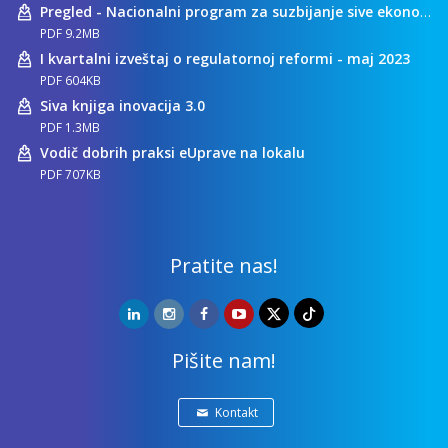
Pregled - Nacionalni program za suzbijanje sive ekonomije
PDF 9.2MB
I kvartalni izveštaj o regulatornoj reformi - maj 2023
PDF 604KB
Siva knjiga inovacija 3.0
PDF 1.3MB
Vodič dobrih praksi eUprave na lokalu
PDF 707KB
Pratite nas!
Pišite nam!
Kontakt