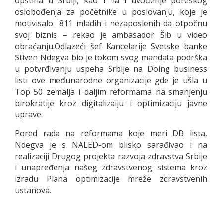
opština u Srbiji, kao i na i uvođenje poreskog
oslobođenja za početnike u poslovanju, koje je
motivisalo 811 mladih i nezaposlenih da otpočnu
svoj biznis – rekao je ambasador Šib u video
obraćanju.Odlazeći šef Kancelarije Svetske banke
Stiven Ndegva bio je tokom svog mandata podrška
u potvrđivanju uspeha Srbije na Doing business
listi ove međunarodne organizacije gde je ušla u
Top 50 zemalja i daljim reformama na smanjenju
birokratije kroz digitalizaiju i optimizaciju javne
uprave.
Pored rada na reformama koje meri DB lista,
Ndegva je s NALED-om blisko sarađivao i na
realizaciji Drugog projekta razvoja zdravstva Srbije
i unapređenja našeg zdravstvenog sistema kroz
izradu Plana optimizacije mreže zdravstvenih
ustanova.