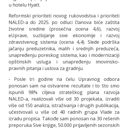
u hotelu Hyatt.
Reformski prioriteti novog rukovodstva i prioriteti
NALED-a do 2025. po odluci članova biće zaštita
životne sredine (prosečna ocena 4,6), razvoj
eUprave, suzbijanje sive ekonomije i razvoj
zdravstvenog sistema (ocena 4,4). Slede podrška
jačanju preduzetnika, malih i srednjih preduzeća,
unapređenju poreskog sistema, kao i modernizaciji
opštinskih usluga i unapređenju imovinsko-
pravnih pitanja i uslova za gradnju.
- Posle tri godine na čelu Upravnog odbora
ponosan sam na ostvarene rezultate i to što smo
ispunili 98% ciljeva strateškog plana razvoja
NALED-a, realizovali više od 30 projekata, izradili
više od 150 analiza, istraživanja i drugih publikacija,
učestvovali u više od 40 radnih grupa Vlade za
izradu propisa. Takođe sam ponosan na 30 rešenih
preporuka Sive knjige, 50.000 prijavljenih sezonskih