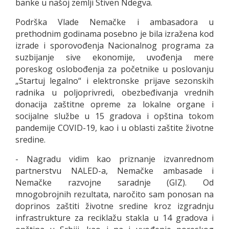
banke u našoj zemlji Stiven Ndegva.
Podrška Vlade Nemačke i ambasadora u
prethodnim godinama posebno je bila izražena kod
izrade i sporovođenja Nacionalnog programa za
suzbijanje sive ekonomije, uvođenja mere
poreskog oslobođenja za početnike u poslovanju
„Startuj legalno“ i elektronske prijave sezonskih
radnika u poljoprivredi, obezbeđivanja vrednih
donacija zaštitne opreme za lokalne organe i
socijalne službe u 15 gradova i opština tokom
pandemije COVID-19, kao i u oblasti zaštite životne
sredine.
- Nagradu vidim kao priznanje izvanrednom
partnerstvu NALED-a, Nemačke ambasade i
Nemačke razvojne saradnje (GIZ). Od
mnogobrojnih rezultata, naročito sam ponosan na
doprinos zaštiti životne sredine kroz izgradnju
infrastrukture za reciklažu stakla u 14 gradova i