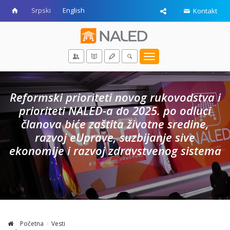
Srpski
English
Kontakt
Toggle
navigation
Reformski prioriteti novog rukovodstva i
prioriteti NALED-a do 2025. po odluci
članova biće zaštita životne sredine,
razvoj eUprave, suzbijanje sive
ekonomije i razvoj zdravstvenog sistema
Početna
Vesti