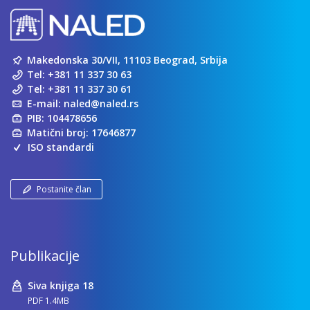
Makedonska 30/VII, 11103 Beograd, Srbija
Tel:
+381 11 337 30 63
Tel:
+381 11 337 30 61
E-mail:
naled@naled.rs
PIB: 104478656
Matični broj: 17646877
ISO standardi
Postanite član
Publikacije
Siva knjiga 18
PDF 1.4MB