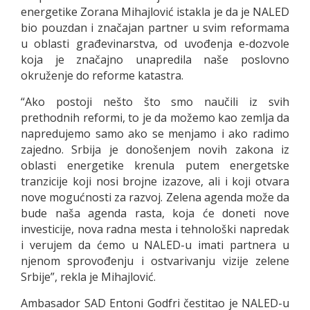
energetike Zorana Mihajlović istakla je da je NALED
bio pouzdan i značajan partner u svim reformama
u oblasti građevinarstva, od uvođenja e-dozvole
koja je značajno unapredila naše poslovno
okruženje do reforme katastra.
“Ako postoji nešto što smo naučili iz svih
prethodnih reformi, to je da možemo kao zemlja da
napredujemo samo ako se menjamo i ako radimo
zajedno. Srbija je donošenjem novih zakona iz
oblasti energetike krenula putem energetske
tranzicije koji nosi brojne izazove, ali i koji otvara
nove mogućnosti za razvoj. Zelena agenda može da
bude naša agenda rasta, koja će doneti nove
investicije, nova radna mesta i tehnološki napredak
i verujem da ćemo u NALED-u imati partnera u
njenom sprovođenju i ostvarivanju vizije zelene
Srbije”, rekla je Mihajlović.
Ambasador SAD Entoni Godfri čestitao je NALED-u