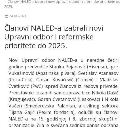
Članovi NALED-a izabrali novi Upravni odbor i reformske prioritete do
2025.
24.06.2021
Članovi NALED-a izabrali novi
Upravni odbor i reformske
prioritete do 2025.
Novi Upravni odbor NALED-a u naredne četiri
godine predvodiće Stanka Pejanović (Hisense), Igor
Vukašinović (Apatinska pivara), Svetislav Atanasov
(Coca-Cola), Goran Kovačević (Gomex) i Vladislav
Cvetković (PwC) ispred članova iz redova privrede.
Predstavnici lokalnih samouprava biće Nikola Dašić
(Kragujevac), Goran Cvetanović (Leskovac) i Nikola
Vučen (Smederevska Palanka), a civilnog sektora
Tijana Gajić (Pexim fondacija), odlučili su članovi
NALED-a na 15. godišnjoj i 8. izbornoj skupštini
organizacije, čija je svečana sednica danas održana