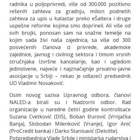
radnika u poljoprivredi, više od 300.000 pozitivno
rešenih zahteva za gradnju, milion podnetih
zahteva za upis u katastar preko eŠaltera i druge
uspešne reforme kojima smo doprineli. Ali više od
svih brojki, ponosan sam na snažne temelje na
kojim sada živi naša zajednica, sa više od 300
posvećenih članova iz privrede, akademske
zajednice, javnog i civilnog sektora i timom vrsnih
stručnjaka Izvršne kancelarije, kao i ugledom
jedinstvene, najveće i najznačajnije privatno-javne
asocijacije u Srbiji – rekao je odlazeći predsednik
UO Vladimir Novaković.
Osim novog saziva Upravnog odbora, članovi
NALED-a birali su i Nadzorni odbor. Rad
organizacije u naredne četiri godine kontrolisaće
Suzana Cvetković (DIS), Boban Đurović (Vrnjačka
Banja), Slobodan Milenković (Vranje), Igor Anić
(ProCredit banka) i Darko Stanisavić (Deloitte).
Potpredsednica Vlade Srbije i ministarka rudarstva i