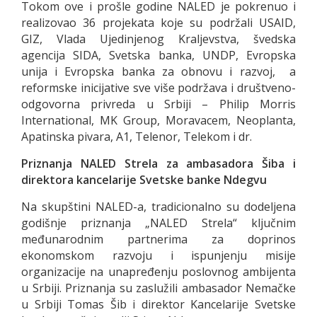
Tokom ove i prošle godine NALED je pokrenuo i
realizovao 36 projekata koje su podržali USAID,
GIZ, Vlada Ujedinjenog Kraljevstva, švedska
agencija SIDA, Svetska banka, UNDP, Evropska
unija i Evropska banka za obnovu i razvoj, a
reformske inicijative sve više podržava i društveno-
odgovorna privreda u Srbiji – Philip Morris
International, MK Group, Moravacem, Neoplanta,
Apatinska pivara, A1, Telenor, Telekom i dr.
Priznanja NALED Strela za ambasadora Šiba i
direktora kancelarije Svetske banke Ndegvu
Na skupštini NALED-a, tradicionalno su dodeljena
godišnje priznanja „NALED Strela“ ključnim
međunarodnim partnerima za doprinos
ekonomskom razvoju i ispunjenju misije
organizacije na unapređenju poslovnog ambijenta
u Srbiji. Priznanja su zaslužili ambasador Nemačke
u Srbiji Tomas Šib i direktor Kancelarije Svetske