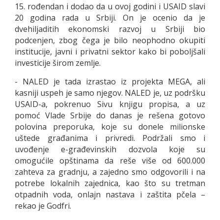
15. rođendan i dodao da u ovoj godini i USAID slavi
20 godina rada u Srbiji. On je ocenio da je
dvehiljaditih ekonomski razvoj u Srbiji bio
podcenjen, zbog čega je bilo neophodno okupiti
institucije, javni i privatni sektor kako bi poboljšali
investicije širom zemlje.
- NALED je tada izrastao iz projekta MEGA, ali
kasniji uspeh je samo njegov. NALED je, uz podršku
USAID-a, pokrenuo Sivu knjigu propisa, a uz
pomoć Vlade Srbije do danas je rešena gotovo
polovina preporuka, koje su donele milionske
uštede građanima i privredi. Podržali smo i
uvođenje e-građevinskih dozvola koje su
omogućile opštinama da reše više od 600.000
zahteva za gradnju, a zajedno smo odgovorili i na
potrebe lokalnih zajednica, kao što su tretman
otpadnih voda, onlajn nastava i zaštita pčela –
rekao je Godfri.