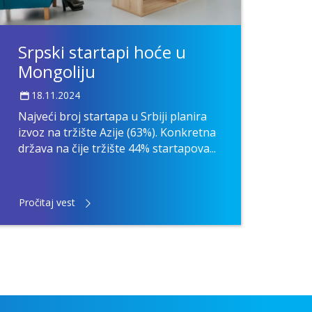
Srpski startapi hoće u
Mongoliju
18.11.2024
Najveći broj startapa u Srbiji planira
izvoz na tržište Azije (63%). Konkretna
država na čije tržište 44% startapova...
Pročitaj vest