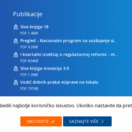
Publikacije
Siva knjiga 18
PDF 1.4MB
Pregled - Nacionalni program za suzbijanje sive ekonomije
PDF 9.2MB
I kvartalni izveštaj o regulatornoj reformi - maj 2023
PDF 604KB
Siva knjiga inovacija 3.0
PDF 1.3MB
Vodič dobrih praksi eUprave na lokalu
PDF 707KB
dili najbolje korisničko iskustvo. Ukoliko nastavite da pretr
20 godina zajedno činimo razliku | Sva prava zadržana 2026.
|
Privat
NASTAVITE
SAZNAJTE VIŠE
Web dizajn:
Zea Stim R&D