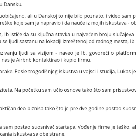
l u Dansku.
uobičajeno, ali u Danskoj to nije bilo poznato, i video sam
ke koje sam ja napravio i da nauče iz mojih iskustava - obj
 Ib ističe da su ključna stavka u najvećem broju slučajeva up
 se ljudi sastanu na lokaciji izmeštenoj od radnog mesta, Ib 
ezivanju ljudi sa vizijom - naveo je Ib, govoreći o platfor
u nas je Airbnb kontaktirao i kupio firmu.
ake. Posle trogodišnjeg iskustva u vojsci i studija, Lukas je
iteta. Na početku sam učio osnove tako što sam prisustvov
aktičan deo biznisa tako što je pre dve godine postao suos
 sam postao suosnivač startapa. Vođenje firme je teško, ali
icanja iskustva sa obe strane.