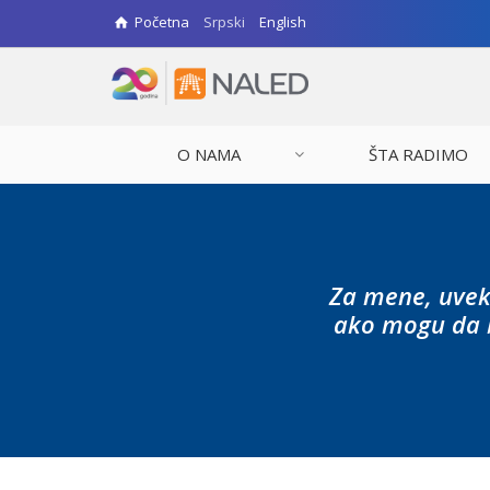
Početna
Srpski
English
O NAMA
ŠTA RADIMO
Za mene, uvek 
ako mogu da b