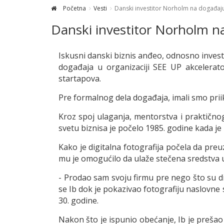
Početna
Vesti
Danski investitor Norholm na događaju
Danski investitor Norholm n
Iskusni danski biznis anđeo, odnosno investi
događaja u organizaciji SEE UP akcelerat
startapova.
Pre formalnog dela događaja, imali smo pr
Kroz spoj ulaganja, mentorstva i praktično
svetu biznisa je počelo 1985. godine kada je
Kako je digitalna fotografija počela da pre
mu je omogućilo da ulaže stečena sredstva 
- Prodao sam svoju firmu pre nego što su di
se Ib dok je pokazivao fotografiju naslovne 
30. godine.
Nakon što je ispunio obećanje, Ib je prešao 