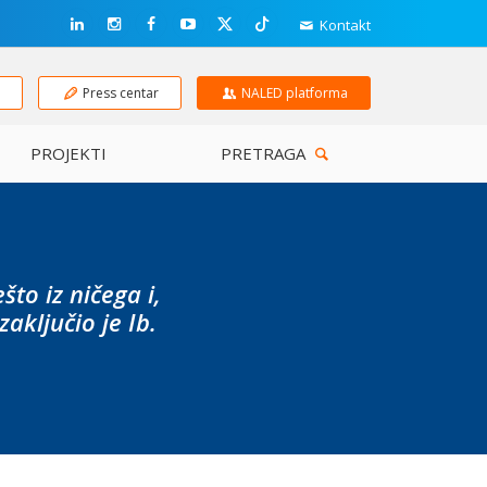
Kontakt
e
Press centar
NALED platforma
PROJEKTI
PRETRAGA
to iz ničega i,
ključio je Ib.