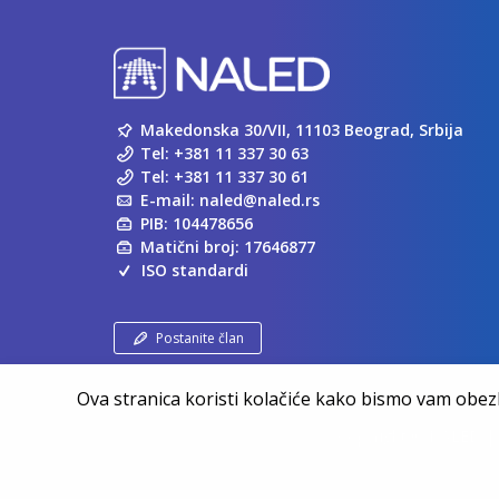
Makedonska 30/VII, 11103 Beograd, Srbija
Tel:
+381 11 337 30 63
Tel:
+381 11 337 30 61
E-mail:
naled@naled.rs
PIB: 104478656
Matični broj: 17646877
ISO standardi
Postanite član
Ova stranica koristi kolačiće kako bismo vam obezbe
Copyright ©
NALED
| 