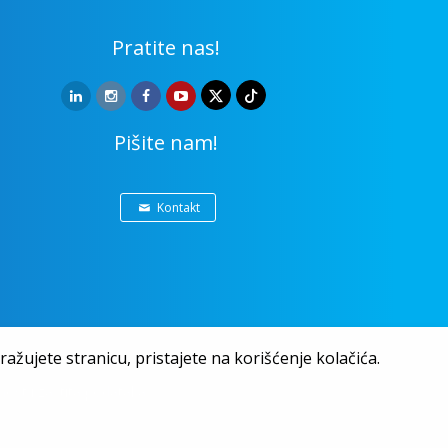
Pratite nas!
Pišite nam!
Kontakt
ažujete stranicu, pristajete na korišćenje kolačića.
nost i zaštita podataka