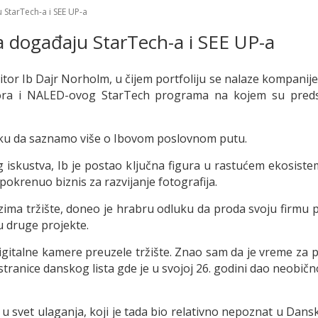
 StarTech-a i SEE UP-a
a događaju StarTech-a i SEE UP-a
tor Ib Dajr Norholm, u čijem portfoliju se nalaze kompanije 
ora i NALED-ovog StarTech programa na kojem su predsta
iiku da saznamo više o Ibovom poslovnom putu.
g iskustva, Ib je postao ključna figura u rastućem ekosist
 pokrenuo biznis za razvijanje fotografija.
uzima tržište, doneo je hrabru odluku da proda svoju firmu 
u druge projekte.
gitalne kamere preuzele tržište. Znao sam da je vreme za pr
stranice danskog lista gde je u svojoj 26. godini dao neobičn
u svet ulaganja, koji je tada bio relativno nepoznat u Dansk