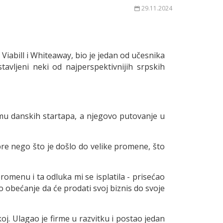
29.11.2024
Viabill i Whiteaway, bio je jedan od učesnika
vljeni neki od najperspektivnijih srpskih
emu danskih startapa, a njegovo putovanje u
pre nego što je došlo do velike promene, što
omenu i ta odluka mi se isplatila - prisećao
o obećanje da će prodati svoj biznis do svoje
oj. Ulagao je firme u razvitku i postao jedan