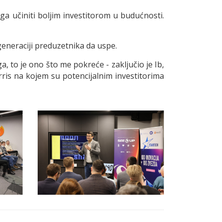
e ga učiniti boljim investitorom u budućnosti.
generaciji preduzetnika da uspe.
 to je ono što me pokreće - zaključio je Ib,
is na kojem su potencijalnim investitorima