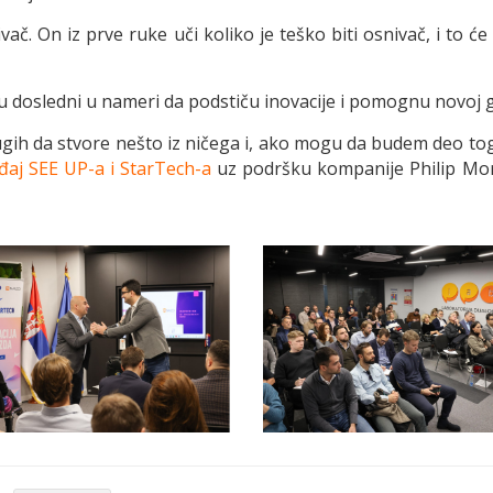
ač. On iz prve ruke uči koliko je teško biti osnivač, i to ć
ju dosledni u nameri da podstiču inovacije i pomognu novoj 
gih da stvore nešto iz ničega i, ako mogu da budem deo toga,
aj SEE UP-a i StarTech-a
uz podršku kompanije Philip Morr