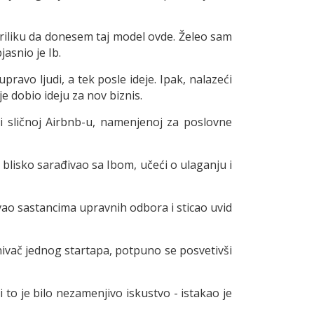
 priliku da donesem taj model ovde. Želeo sam
asnio je Ib.
ravo ljudi, a tek posle ideje. Ipak, nalazeći
je dobio ideju za nov biznis.
mi sličnoj Airbnb-u, namenjenoj za poslovne
 blisko sarađivao sa Ibom, učeći o ulaganju i
ao sastancima upravnih odbora i sticao uvid
nivač jednog startapa, potpuno se posvetivši
 to je bilo nezamenjivo iskustvo - istakao je