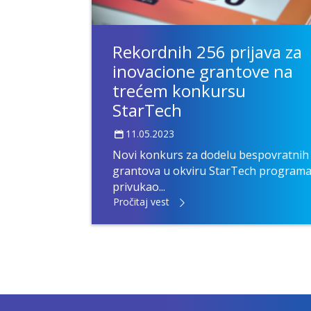
Rekordnih 256 prijava za
inovacione grantove na
trećem konkursu
StarTech
11.05.2023
Novi konkurs za dodelu bespovratnih
grantova u okviru StarTech program
privukao...
Pročitaj vest