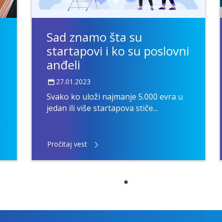
Sad znamo šta su
startapovi i ko su poslovni
anđeli
27.01.2023
Svako ko uloži najmanje 5.000 evra u
jedan ili više startapova stiče...
a
Pročitaj vest