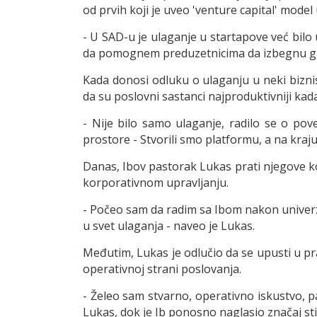
od prvih koji je uveo 'venture capital' mode
- U SAD-u je ulaganje u startapove već bilo 
da pomognem preduzetnicima da izbegnu greš
Kada donosi odluku o ulaganju u neki biznis,
da su poslovni sastanci najproduktivniji kada
- Nije bilo samo ulaganje, radilo se o pov
prostore - Stvorili smo platformu, a na kraj
Danas, Ibov pastorak Lukas prati njegove kor
korporativnom upravljanju.
- Počeo sam da radim sa Ibom nakon univerz
u svet ulaganja - naveo je Lukas.
Međutim, Lukas je odlučio da se upusti u pr
operativnoj strani poslovanja.
- Želeo sam stvarno, operativno iskustvo, pa
Lukas, dok je Ib ponosno naglasio značaj st