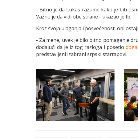
- Bitno je da Lukas razume kako je biti osniv
Važno je da vidi obe strane - ukazao je Ib.
Kroz svoja ulaganja i posvećenost, oni osta
- Za mene, uvek je bilo bitno pomaganje dru
dodajući da je iz tog razloga i posetio
događ
predstavljeni izabrani srpski startapovi.