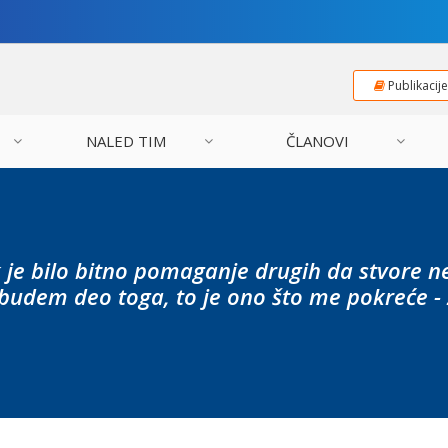
Publikacij
NALED TIM
ČLANOVI
je bilo bitno pomaganje drugih da stvore neš
udem deo toga, to je ono što me pokreće - za