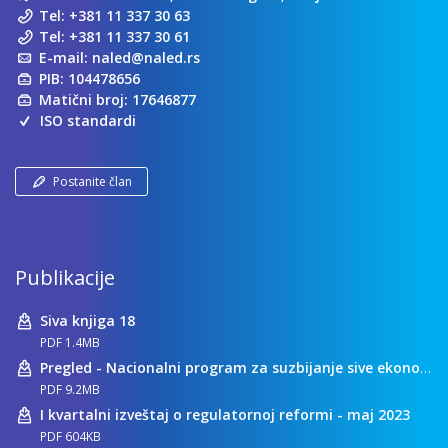
Tel:
+381 11 337 30 63
Tel:
+381 11 337 30 61
E-mail:
naled@naled.rs
PIB: 104478656
Matični broj: 17646877
ISO standardi
Postanite član
Publikacije
Siva knjiga 18
PDF 1.4MB
Pregled - Nacionalni program za suzbijanje sive ekonomije
PDF 9.2MB
I kvartalni izveštaj o regulatornoj reformi - maj 2023
PDF 604KB