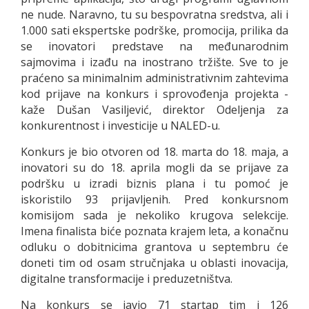
ne nude. Naravno, tu su bespovratna sredstva, ali i
1.000 sati ekspertske podrške, promocija, prilika da
se inovatori predstave na međunarodnim
sajmovima i izađu na inostrano tržište. Sve to je
praćeno sa minimalnim administrativnim zahtevima
kod prijave na konkurs i sprovođenja projekta -
kaže Dušan Vasiljević, direktor Odeljenja za
konkurentnost i investicije u NALED-u.
Konkurs je bio otvoren od 18. marta do 18. maja, a
inovatori su do 18. aprila mogli da se prijave za
podršku u izradi biznis plana i tu pomoć je
iskoristilo 93 prijavljenih. Pred konkursnom
komisijom sada je nekoliko krugova selekcije.
Imena finalista biće poznata krajem leta, a konačnu
odluku o dobitnicima grantova u septembru će
doneti tim od osam stručnjaka u oblasti inovacija,
digitalne transformacije i preduzetništva.
Na konkurs se javio 71 startap tim i 126