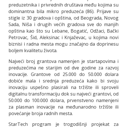
preduzetnika i privrednih društava među kojima su
dominantna bila mikro preduzeća (86). Prijave su
stigle iz 30 gradova i opština, od Beograda, Novog
Sada, Niša i drugih većih gradova sve do manjih
opština kao što su Lebane, Bogatić, Odžaci, Bački
Petrovac, Šid, Aleksinac i Knjaževac, u kojima novi
biznisi i radna mesta mogu značajno da doprinesu
boljem kvalitetu života.
Najveći broj grantova namenjen je startapovima i
preduzećima ne starijim od dve godine za razvoj
inovacije. Grantove od 25.000 do 50.000 dolara
dobiće mala i srednja preduzeća kako bi svoju
inovaciju uspešno plasirali na tržište ili sproveli
digitalnu transformaciju dok su najveći grantovi, od
50.000 do 100.000 dolara, prvenstveno namenjeni
za plasman inovacije na međunarodno tržište ili
povećanje broja radnih mesta.
StarTech program je trogodišnji projekat za