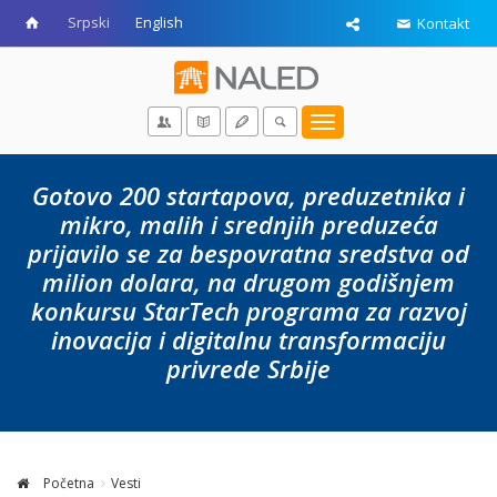
Srpski
English
Kontakt
Toggle
navigation
Gotovo 200 startapova, preduzetnika i
mikro, malih i srednjih preduzeća
prijavilo se za bespovratna sredstva od
milion dolara, na drugom godišnjem
konkursu
StarTech programa
za razvoj
inovacija i digitalnu transformaciju
privrede Srbije
Početna
Vesti