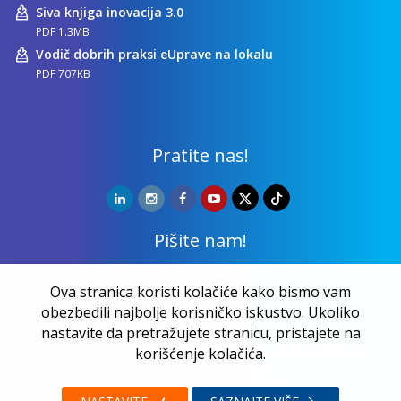
Siva knjiga inovacija 3.0
PDF 1.3MB
Vodič dobrih praksi eUprave na lokalu
PDF 707KB
Pratite nas!
Pišite nam!
Kontakt
Ova stranica koristi kolačiće kako bismo vam
obezbedili najbolje korisničko iskustvo. Ukoliko
nastavite da pretražujete stranicu, pristajete na
Copyright ©
NALED
| 20 godina zajedno činimo razliku |
korišćenje kolačića.
Sva prava zadržana 2026.
Privatnost i zaštita podataka