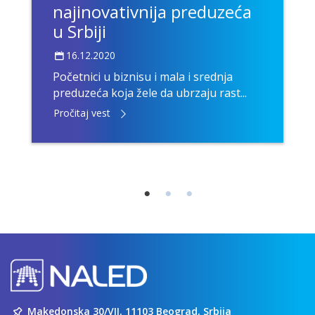
najinovativnija preduzeća
u Srbiji
16.12.2020
Početnici u biznisu i mala i srednja
preduzeća koja žele da ubrzaju rast...
Pročitaj vest
Makedonska 30/VII, 11103 Beograd, Srbija