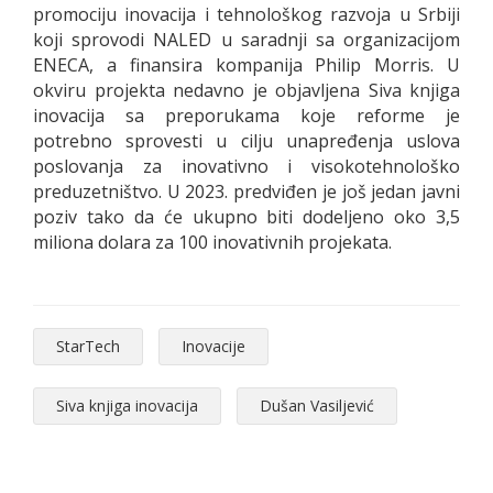
promociju inovacija i tehnološkog razvoja u Srbiji
koji sprovodi NALED u saradnji sa organizacijom
ENECA, a finansira kompanija Philip Morris. U
okviru projekta nedavno je objavljena Siva knjiga
inovacija sa preporukama koje reforme je
potrebno sprovesti u cilju unapređenja uslova
poslovanja za inovativno i visokotehnološko
preduzetništvo. U 2023. predviđen je još jedan javni
poziv tako da će ukupno biti dodeljeno oko 3,5
miliona dolara za 100 inovativnih projekata.
StarTech
Inovacije
Siva knjiga inovacija
Dušan Vasiljević