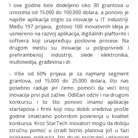
I ove godine biće dodeljeno oko 30 grantova u
iznosima od 15.000 do 100.000 dolara, a ponovo je
najviše aplikacija stiglo za inovacije u IT industriji.
Među 197 prijava, gotovo 100 inovativnih ideja je
usmereno na razvoj aplikacija, digitalnih plaftormi i
softvera koji unapređuju poslovne procese. Na
drugom mestu su inovacije u poljoprivredi i
prehrambenoj industriji, slede elektronika,
multimedija, građevina i dr.
- Više od 60% prijava je za najmanji segment
grantova, od 15.000 do 25.000 dolara, što nas
posebno raduje jer ćemo pomoći da veći broj
inovacija prvi put zažive. Odličan odziv i na drugom
konkursu i to što ponovo imamo aplikacije
startapova i firmi koji nisu dobili sredstva prošle
godine smatramo potvrdom poverenja u kvalitet
konkursa. Kroz StarTech inovatori mogu da dobiju
stručnu pomoć u izradi biznis planova još u fazi
pripreme aplikacija, što drugi programi uglavnom