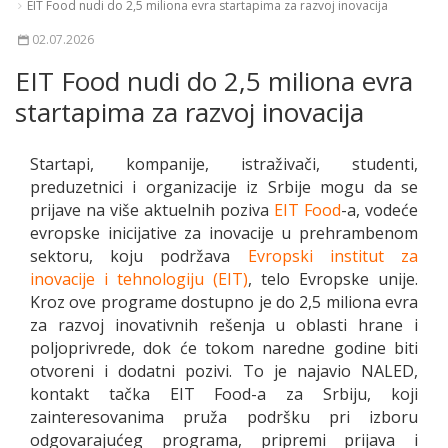
EIT Food nudi do 2,5 miliona evra startapima za razvoj inovacija
02.07.2026
EIT Food nudi do 2,5 miliona evra
startapima za razvoj inovacija
Startapi, kompanije, istraživači, studenti,
preduzetnici i organizacije iz Srbije mogu da se
prijave na više aktuelnih poziva
EIT Food
-a, vodeće
evropske inicijative za inovacije u prehrambenom
sektoru, koju podržava
Evropski institut za
inovacije i tehnologiju (EIT)
, telo Evropske unije.
Kroz ove programe dostupno je do 2,5 miliona evra
za razvoj inovativnih rešenja u oblasti hrane i
poljoprivrede, dok će tokom naredne godine biti
otvoreni i dodatni pozivi. To je najavio NALED,
kontakt tačka EIT Food-a za Srbiju, koji
zainteresovanima pruža podršku pri izboru
odgovarajućeg programa, pripremi prijava i