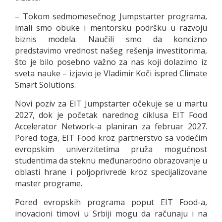
– Tokom sedmomesečnog Jumpstarter programa,
imali smo obuke i mentorsku podršku u razvoju
biznis modela. Naučili smo da koncizno
predstavimo vrednost našeg rešenja investitorima,
što je bilo posebno važno za nas koji dolazimo iz
sveta nauke – izjavio je Vladimir Koči ispred Climate
Smart Solutions.
Novi poziv za EIT Jumpstarter očekuje se u martu
2027, dok je početak narednog ciklusa EIT Food
Accelerator Network-a planiran za februar 2027.
Pored toga, EIT Food kroz partnerstvo sa vodećim
evropskim univerzitetima pruža mogućnost
studentima da steknu međunarodno obrazovanje u
oblasti hrane i poljoprivrede kroz specijalizovane
master programe.
Pored evropskih programa poput EIT Food-a,
inovacioni timovi u Srbiji mogu da računaju i na