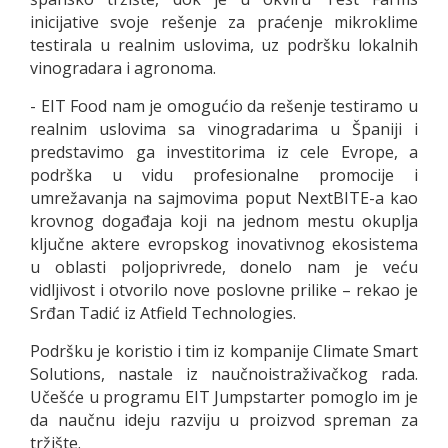
inicijative svoje rešenje za praćenje mikroklime
testirala u realnim uslovima, uz podršku lokalnih
vinogradara i agronoma.
- EIT Food nam je omogućio da rešenje testiramo u
realnim uslovima sa vinogradarima u Španiji i
predstavimo ga investitorima iz cele Evrope, a
podrška u vidu profesionalne promocije i
umrežavanja na sajmovima poput NextBITE-a kao
krovnog događaja koji na jednom mestu okuplja
ključne aktere evropskog inovativnog ekosistema
u oblasti poljoprivrede, donelo nam je veću
vidljivost i otvorilo nove poslovne prilike – rekao je
Srđan Tadić iz Atfield Technologies.
Podršku je koristio i tim iz kompanije Climate Smart
Solutions, nastale iz naučnoistraživačkog rada.
Učešće u programu EIT Jumpstarter pomoglo im je
da naučnu ideju razviju u proizvod spreman za
tržište.