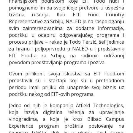
finansijskom podrškom koje EIT Food nudi i
pomognemo im da svoje ideje pretvore u uspešna
tržišna rešenja. Kao EIT Food Country
Representative za Srbiju, NALED je na raspolaganju
svim zainteresovanima za dodatne informacije,
podršku u odabiru odgovarajućeg programa i
procesu prijave – rekao je Todo Terzić, šef Jedinice
za hranu i poljoprivredu u NALED-u i predstavnik
EIT Food-a za Srbiju, na radionici održanoj
povodom predstavljanja programa i poziva.
Ovom prilikom, svoja iskustva sa EIT Food-om
predstavili su i startapi koji su u prethodnom
periodu imali priliku da unaprede svoj biznis uz
podršku nekog od EIT-ovih programa.
Jedna od njih je kompanija Atfield Technologies,
koja razvija digitalna rešenja za upravljanje
vinogradima, a koja je kroz Bilbao Campus
Experience program proširila poslovanje na
špansko tržište, dok je u okviru Test Farms