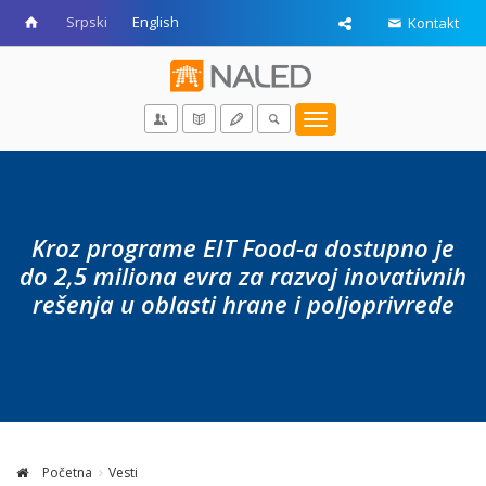
Srpski
English
Kontakt
Toggle
navigation
Kroz programe EIT Food-a dostupno je
do 2,5 miliona evra za razvoj inovativnih
rešenja u oblasti hrane i poljoprivrede
Početna
Vesti