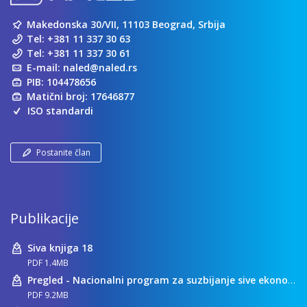
Makedonska 30/VII, 11103 Beograd, Srbija
Tel:
+381 11 337 30 63
Tel:
+381 11 337 30 61
E-mail:
naled@naled.rs
PIB: 104478656
Matični broj: 17646877
ISO standardi
Postanite član
Publikacije
Siva knjiga 18
PDF 1.4MB
Pregled - Nacionalni program za suzbijanje sive ekonomije
PDF 9.2MB