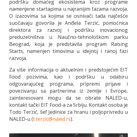
podršku domaćeg ekosistema kroz programe
namenjene startapima u najranijim fazama razvoja.
O izazovima sa kojima se osnivači tada najčešće
suočavaju govorila je Anđela Terzić, pomoćnica
direktora za razvoj i podršku inovacionog
preduzetništva u Naučno-tehnološkom parku
Beograd, koja je predstavila program Raising
Starts, namenjen timovima u idejnoj i ranoj fazi
razvoja.
Za više informacija o aktuelnim i predstojećim EIT
Food pozivima, kao i podršku u odabiru
odgovarajućeg programa, pripremi prijave i
povezivanju sa partnerima iz zemlje i Evrope,
zainteresovani mogu da se obrate NALED-u,
kontakt tački EIT Food-a za Srbiju. Kontakt osoba je
Todo Terzić, šef Jedinice za hranu i poljoprivredu u
NALED-u (
t.terzic@naled.rs
).