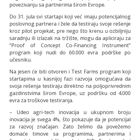
povezivanju sa partnerima širom Evrope.
Do 31. jula svi startapi koji već imaju potencijalnog
poslovnog partnera i žele da testiraju svoje rešenje
kroz pilot projekat, pre nego što krenu u ozbiljniju
saradnju ili izlazak na tržište, mogu da apliciraju za
“Proof of Concept Co-Financing Instrument”
program koji nudi do 60.000 evra podrške po
učesniku.
Na jesen će biti otvoren i Test Farms program koji
startapima u kasnijoj fazi razvoja omogućava da
svoja rešenja testiraju direktno na poljoprivrednim
gazdinstvima širom Evrope, uz podršku od 4.000
evra za troškove testiranja.
– Udeo agri-tech inovacija u ukupnom broju
inovacija je svega 4%, što pokazuje da je potencijal
za razvoj značajan. Zato želimo da povežemo
domaće timove sa programima, partnerima i