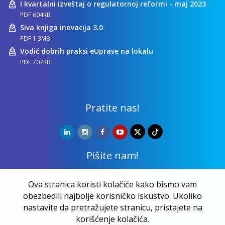
I kvartalni izveštaj o regulatornoj reformi - maj 2023
PDF 604KB
Siva knjiga inovacija 3.0
PDF 1.3MB
Vodič dobrih praksi eUprave na lokalu
PDF 707KB
Pratite nas!
Pišite nam!
Kontakt
Ova stranica koristi kolačiće kako bismo vam
obezbedili najbolje korisničko iskustvo. Ukoliko
nastavite da pretražujete stranicu, pristajete na
Copyright ©
NALED
| 20 godina zajedno činimo razliku |
korišćenje kolačića.