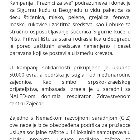
Kampanja „Praznici za sve“ podrazumeva i donacije
za Sigurnu kuću u Beogradu u vidu paketića za
decu štićenica, mleko, pelene, grejalice, fenove,
maske, rukavice i zaštitna sredstva, kao i obuke za
stručno osposobljavanje štićenica Sigurne kuće u
Nišu. Prihvatilištu za stara i odrasla lica u Beogradu
je pored zaštitnih sredstava namenjeno i deset
paravana koji se postavljaju između kreveta.
U kampanji solidarnosti prikupljeno je ukupno
50.000 evra, a podrška je stigla i od međunarodne
zajednice. Kao simbol srpsko-izraelskog
prijateljstva, ambasada Izraela je u saradnji sa
NALED-om donirala respirator Zdravstvenom
centru Zaječar.
Zajedno s Nemačkom razvojnom saradnjom (GIZ)
ove nedelje biće obezbeđena podrška za pružaoce
usluga socijalne zaštite u 14 lokalnih samouprava u
okviru projekta „Usluge socijalne zaštite za