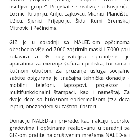
osetljive grupe“. Projekat se realizuje u Kosjeriću,
Loznici, Krupnju, Arilju, Lajkovcu, Mionici, Plandištu,
Užicu, Sjenici, Prijepolju, Šidu, Rumi, Sremskoj
Mitrovici i Pećincima.
GIZ je u saradnji sa NALED-om opštinama
obezbedio više od 7.000 zaštitnih maski i 7.000 pari
rukavica a 39 negovateljica opremljeno je
aparatima za merenje šećera i pritiska, torbama i
kućnom obućom. Za pružanje usluga socijalne
zaštite osigurana je značajna tehnička donacija -
mobilni telefoni, laptopovi, projektori i
multifunkcionalni štampači, kao i nameštaj. Za
dvoje dece sa buloznom epidermolizom (tzv. deca
leptiri) obezbeđeni su zaštitni flasteri.
Donaciju NALED-a i privrede, kao i akciju podrške
gradovima i opštinama realizovanu u saradnji sa
GIZ-om pratite na društvenim mrežama NALED-a i