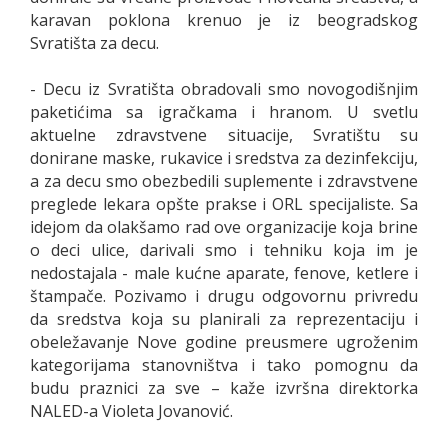
karavan poklona krenuo je iz beogradskog
Svratišta za decu.
- Decu iz Svratišta obradovali smo novogodišnjim
paketićima sa igračkama i hranom. U svetlu
aktuelne zdravstvene situacije, Svratištu su
donirane maske, rukavice i sredstva za dezinfekciju,
a za decu smo obezbedili suplemente i zdravstvene
preglede lekara opšte prakse i ORL specijaliste. Sa
idejom da olakšamo rad ove organizacije koja brine
o deci ulice, darivali smo i tehniku koja im je
nedostajala - male kućne aparate, fenove, ketlere i
štampače. Pozivamo i drugu odgovornu privredu
da sredstva koja su planirali za reprezentaciju i
obeležavanje Nove godine preusmere ugroženim
kategorijama stanovništva i tako pomognu da
budu praznici za sve – kaže izvršna direktorka
NALED-a Violeta Jovanović.