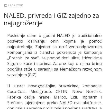
22.12.2020
NALED, privreda i GIZ zajedno za
najugroženije
Poslednje dane u godini NALED je tradicionalno
posvetio darivanju onih kojima je pomoć
najpotrebnija. Zajedno sa društveno-odgovornim
kompanijama iz članstva pokrenuta je kampanja
„Praznici za sve“, za pomoć deci ulice, štićenicima
Sigurne kuće i starima. Za one koji o njima brinu
podrška stiže u saradnji sa Nemačkom razvojnom
saradnjom (GIZ).
U susret novogodišnjim praznicima, kompanije
Coca-Cola, Medigroup, CETIN, Novo Nordisk,
Fabrika dečije hrane, Marbo, Lidl, Inpharm i
Stefkom, ujedinjene preko NALED-ove platforme,
donirale su vredne proizvode i novčana sredstva, a