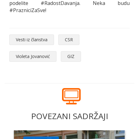
podelite #RadostDavanja. Neka budu
#PrazniciZaSve!
Vesti iz članstva
CSR
Violeta Jovanović
GIZ
POVEZANI SADRŽAJI