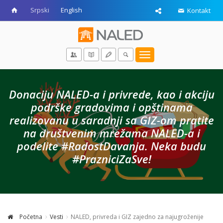
Srpski
English
Kontakt
Toggle
navigation
Donaciju NALED-a i privrede, kao i akciju
podrške gradovima i opštinama
realizovanu u saradnji sa GIZ-om pratite
na društvenim mrežama NALED-a i
podelite #RadostDavanja. Neka budu
#PrazniciZaSve!
Početna
Vesti
NALED, privreda i GIZ zajedno za najugroženije