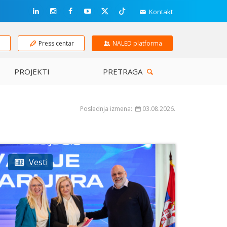
Kontakt
e
Press centar
NALED platforma
PROJEKTI
PRETRAGA
Poslednja izmena:
03.08.2026.
Vesti