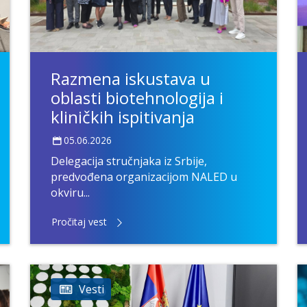
Razmena iskustava u
oblasti biotehnologija i
kliničkih ispitivanja
05.06.2026
Delegacija stručnjaka iz Srbije,
predvođena organizacijom NALED u
okviru...
Pročitaj vest
Vesti