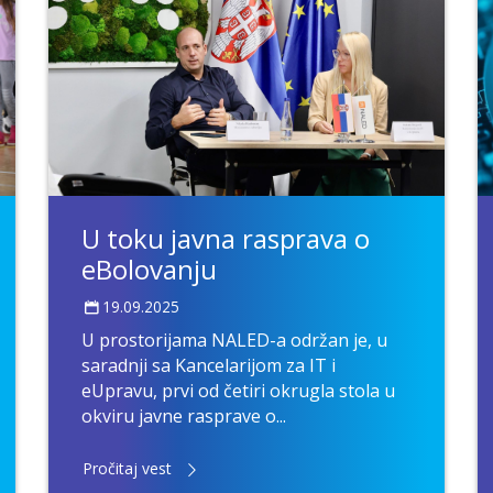
U toku javna rasprava o
eBolovanju
19.09.2025
U prostorijama NALED-a održan je, u
saradnji sa Kancelarijom za IT i
eUpravu, prvi od četiri okrugla stola u
okviru javne rasprave o...
Pročitaj vest