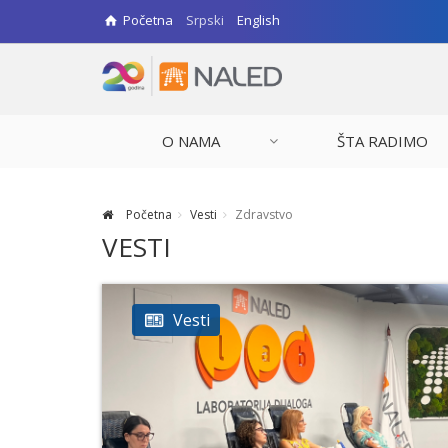
Početna
Srpski
English
O NAMA
ŠTA RADIMO
Početna
Vesti
Zdravstvo
VESTI
Vesti