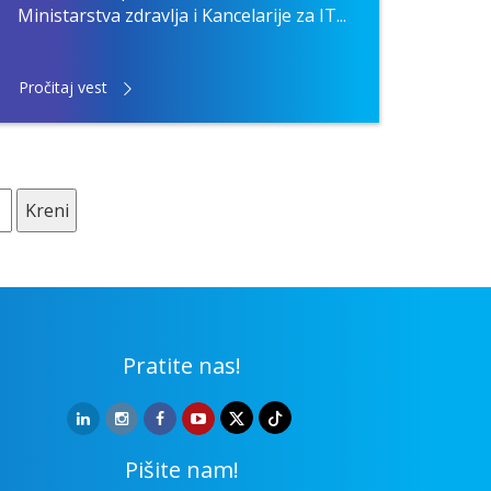
Ministarstva zdravlja i Kancelarije za IT...
Pročitaj vest
Kreni
Pratite nas!
Pišite nam!