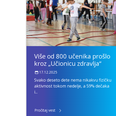
Više od 800 učenika prošlo
kroz „Učionicu zdravlja“
17.12.2025
Svako deseto dete nema nikakvu fizičku
aktivnost tokom nedelje, a 59% dečaka
i...
Pročitaj vest