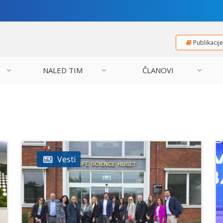
Publikacij
NALED TIM
ČLANOVI
Vesti