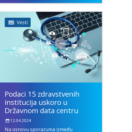
Vesti
Podaci 15 zdravstvenih
institucija uskoro u
Državnom data centru
12.04.2024
Na osnovu sporazuma između