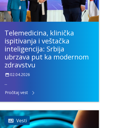
Telemedicina, klinička
ispitivanja i veštačka
inteligencija: Srbija
ubrzava put ka modernom
zdravstvu
02.04.2026
...
Pročitaj vest
Vesti