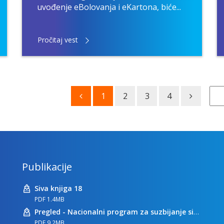
uvođenje eBolovanja i eKartona, biće...
Pročitaj vest
1
2
3
4
Publikacije
Siva knjiga 18
PDF 1.4MB
Pregled - Nacionalni program za suzbijanje sive ekonomije
PDF 9.2MB