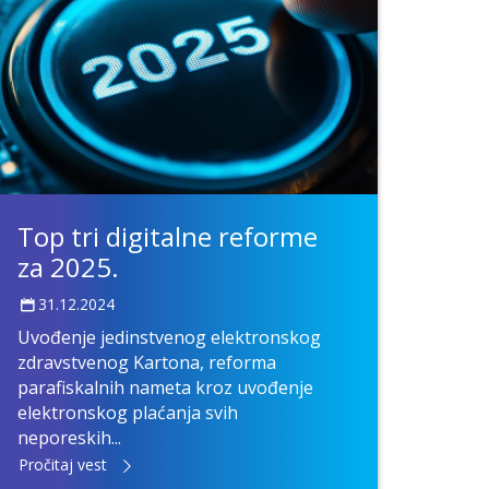
Top tri digitalne reforme
za 2025.
31.12.2024
Uvođenje jedinstvenog elektronskog
zdravstvenog Kartona, reforma
parafiskalnih nameta kroz uvođenje
elektronskog plaćanja svih
neporeskih...
Pročitaj vest