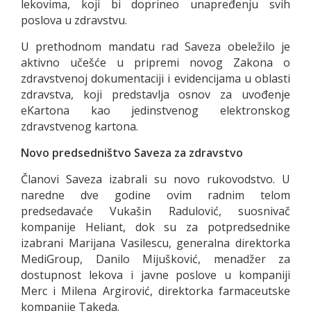
lekovima, koji bi doprineo unapređenju svih
poslova u zdravstvu.
U prethodnom mandatu rad Saveza obeležilo je
aktivno učešće u pripremi novog Zakona o
zdravstvenoj dokumentaciji i evidencijama u oblasti
zdravstva, koji predstavlja osnov za uvođenje
eKartona kao jedinstvenog elektronskog
zdravstvenog kartona.
Novo predsedništvo Saveza za zdravstvo
Članovi Saveza izabrali su novo rukovodstvo. U
naredne dve godine ovim radnim telom
predsedavaće Vukašin Radulović, suosnivač
kompanije Heliant, dok su za potpredsednike
izabrani Marijana Vasilescu, generalna direktorka
MediGroup, Danilo Mijušković, menadžer za
dostupnost lekova i javne poslove u kompaniji
Merc i Milena Argirović, direktorka farmaceutske
kompanije Takeda.