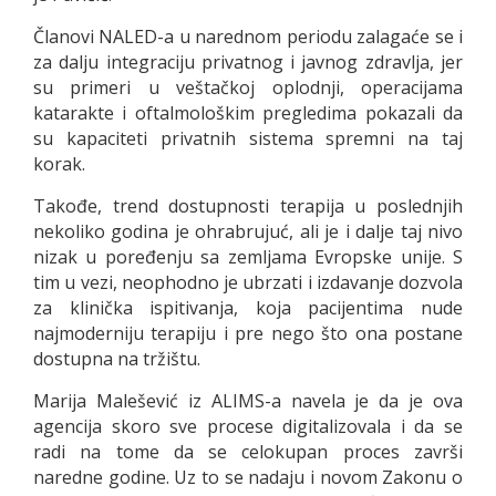
Članovi NALED-a u narednom periodu zalagaće se i
za dalju integraciju privatnog i javnog zdravlja, jer
su primeri u veštačkoj oplodnji, operacijama
katarakte i oftalmološkim pregledima pokazali da
su kapaciteti privatnih sistema spremni na taj
korak.
Takođe, trend dostupnosti terapija u poslednjih
nekoliko godina je ohrabrujuć, ali je i dalje taj nivo
nizak u poređenju sa zemljama Evropske unije. S
tim u vezi, neophodno je ubrzati i izdavanje dozvola
za klinička ispitivanja, koja pacijentima nude
najmoderniju terapiju i pre nego što ona postane
dostupna na tržištu.
Marija Malešević iz ALIMS-a navela je da je ova
agencija skoro sve procese digitalizovala i da se
radi na tome da se celokupan proces završi
naredne godine. Uz to se nadaju i novom Zakonu o