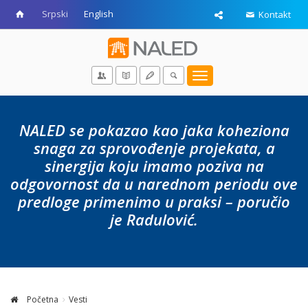
Srpski
English
Kontakt
Toggle
navigation
NALED se pokazao kao jaka koheziona
snaga za sprovođenje projekata, a
sinergija koju imamo poziva na
odgovornost da u narednom periodu ove
predloge primenimo u praksi – poručio
je Radulović.
Početna
Vesti