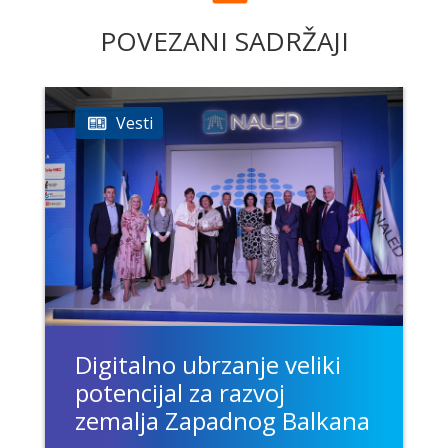
POVEZANI SADRŽAJI
Vesti
Digitalno ubrzanje veliki
potencijal za razvoj
zemalja Zapadnog Balkana