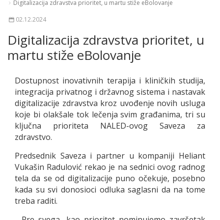
Digitalizacija zdravstva prioritet, u martu stiže eBolovanje
02.12.2024
Digitalizacija zdravstva prioritet, u
martu stiže eBolovanje
Dostupnost inovativnih terapija i kliničkih studija,
integracija privatnog i državnog sistema i nastavak
digitalizacije zdravstva kroz uvođenje novih usluga
koje bi olakšale tok lečenja svim građanima, tri su
ključna prioriteta NALED-ovog Saveza za
zdravstvo.
Predsednik Saveza i partner u kompaniji Heliant
Vukašin Radulović rekao je na sednici ovog radnog
tela da se od digitalizacije puno očekuje, posebno
kada su svi donosioci odluka saglasni da na tome
treba raditi.
- Pre svega, kao prioritet nominujemo završetak