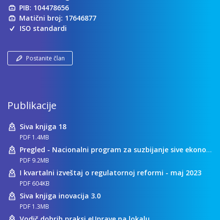
PIB: 104478656
Matični broj: 17646877
ISO standardi
Postanite član
Publikacije
Siva knjiga 18
PDF 1.4MB
Pregled - Nacionalni program za suzbijanje sive ekonomije
PDF 9.2MB
I kvartalni izveštaj o regulatornoj reformi - maj 2023
PDF 604KB
Siva knjiga inovacija 3.0
PDF 1.3MB
Vodič dobrih praksi eUprave na lokalu