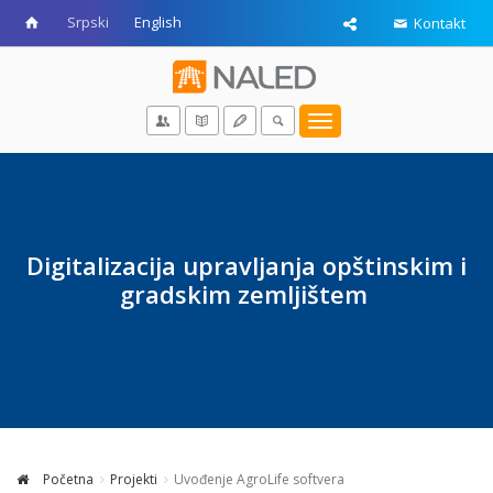
Srpski
English
Kontakt
Toggle
navigation
Digitalizacija upravljanja opštinskim i
gradskim zemljištem
Početna
Projekti
Uvođenje AgroLife softvera