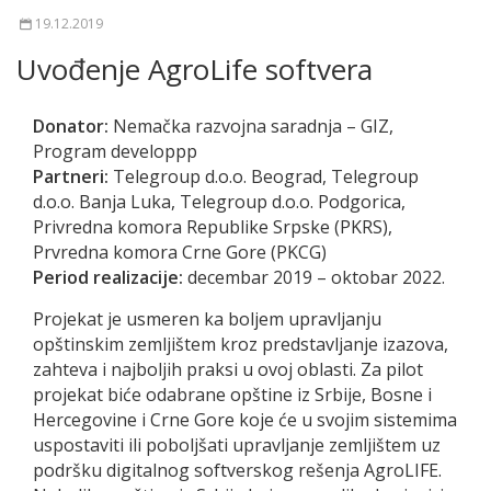
19.12.2019
Uvođenje AgroLife softvera
Donator:
Nemačka razvojna saradnja – GIZ,
Program developpp
Partneri:
Telegroup d.o.o. Beograd, Telegroup
d.o.o. Banja Luka, Telegroup d.o.o. Podgorica,
Privredna komora Republike Srpske (PKRS),
Prvredna komora Crne Gore (PKCG)
Period realizacije:
decembar 2019 – oktobar 2022.
Projekat je usmeren ka boljem upravljanju
opštinskim zemljištem kroz predstavljanje izazova,
zahteva i najboljih praksi u ovoj oblasti. Za pilot
projekat biće odabrane opštine iz Srbije, Bosne i
Hercegovine i Crne Gore koje će u svojim sistemima
uspostaviti ili poboljšati upravljanje zemljištem uz
podršku digitalnog softverskog rešenja AgroLIFE.