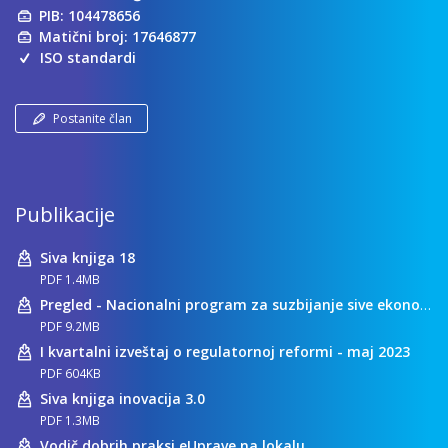
PIB: 104478656
Matični broj: 17646877
ISO standardi
Postanite član
Publikacije
Siva knjiga 18
PDF 1.4MB
Pregled - Nacionalni program za suzbijanje sive ekonomije
PDF 9.2MB
I kvartalni izveštaj o regulatornoj reformi - maj 2023
PDF 604KB
Siva knjiga inovacija 3.0
PDF 1.3MB
Vodič dobrih praksi eUprave na lokalu