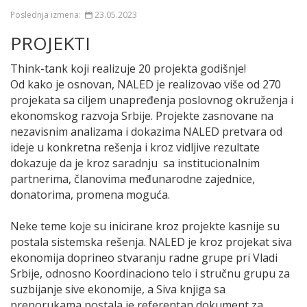
Poslednja izmena:
23.05.2023
PROJEKTI
Think-tank koji realizuje 20 projekta godišnje!
Od kako je osnovan, NALED je realizovao više od 270
projekata sa ciljem unapređenja poslovnog okruženja i
ekonomskog razvoja Srbije. Projekte zasnovane na
nezavisnim analizama i dokazima NALED pretvara od
ideje u konkretna rešenja i kroz vidljive rezultate
dokazuje da je kroz saradnju sa institucionalnim
partnerima, članovima međunarodne zajednice,
donatorima, promena moguća.
Neke teme koje su inicirane kroz projekte kasnije su
postala sistemska rešenja. NALED je kroz projekat siva
ekonomija doprineo stvaranju radne grupe pri Vladi
Srbije, odnosno Koordinaciono telo i stručnu grupu za
suzbijanje sive ekonomije, a Siva knjiga sa
preporukama postala je referentan dokument za