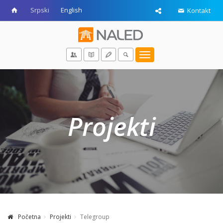
Srpski
English
Kontakt
Toggle
navigation
Projekti
Početna
Projekti
Telegroup