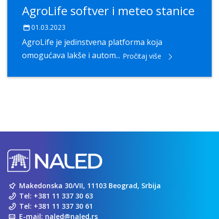
AgroLife softver i meteo stanice
01.03.2023
AgroLife je jedinstvena platforma koja
omogućava lakše i autom...
Pročitaj više
Makedonska 30/VII, 11103 Beograd, Srbija
Tel:
+381 11 337 30 63
Tel:
+381 11 337 30 61
E-mail:
naled@naled.rs