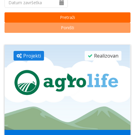
Pretraži
Poništi
Projekti
Realizovan