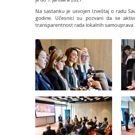
Na sastanku je usvojen Izveštaj o radu Sav
godine. Učesnici su pozvani da se aktivn
transparentnost rada lokalnih samouprava.