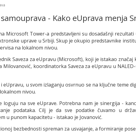
ava
h samouprava - Kako eUprava menja Sr
a Microsoft Tower-a predstavljeni su dosadašnji rezultati u
ronske uprave u Srbiji. Skup je okupio predstavnike instituc
servisa na lokalnom nivou.
nik Saveza za eUpravu (Microsoft), koji je istakao značaj ko
a Milovanović, koordinatorka Saveza za eUpravu u NALED-u, 
T i eUpravu, u svom izlaganju osvrnuo se na ključne teme di
a lokalnom nivou.
loguju na sve eUprave. Potrebna nam je sinergija - kancelar
vanje podataka. Cilj je da sve podatke čuvamo u drž
m u punom kapacitetu - istakao je Jovanović.
acionoj bezbednosti spreman za usvajanje, a formiranje po