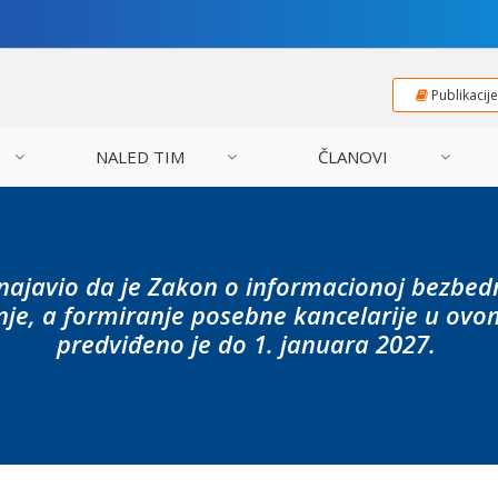
Publikacij
NALED TIM
ČLANOVI
najavio da je Zakon o informacionoj bezbe
nje, a formiranje posebne kancelarije u o
predviđeno je do 1. januara 2027.