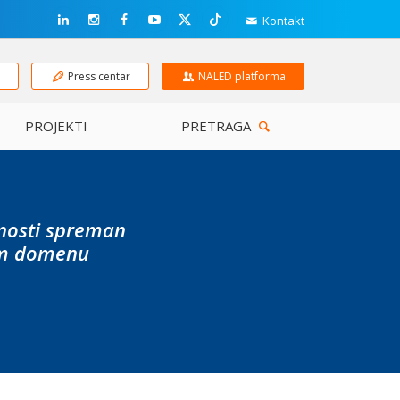
Kontakt
e
Press centar
NALED platforma
PROJEKTI
PRETRAGA
dnosti spreman
vom domenu