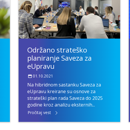
Održano strateško
planiranje Saveza za
eUpravu
01.10.2021
Na hibridnom sastanku Saveza za
eUpravu kreirane su osnove za
strateški plan rada Saveza do 2025
godine kroz analizu eksternih...
Pročitaj vest