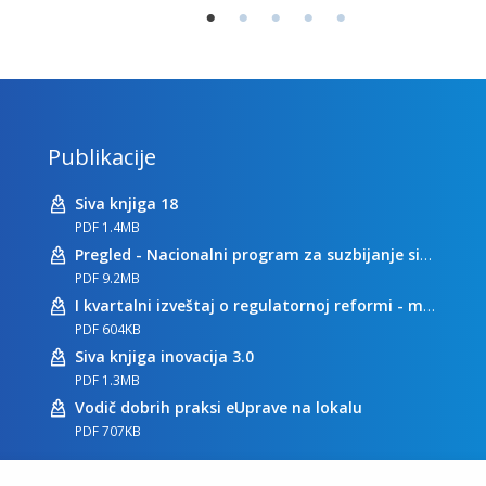
Publikacije
Siva knjiga 18
PDF 1.4MB
Pregled - Nacionalni program za suzbijanje sive ekonomije
PDF 9.2MB
I kvartalni izveštaj o regulatornoj reformi - maj 2023
PDF 604KB
Siva knjiga inovacija 3.0
PDF 1.3MB
Vodič dobrih praksi eUprave na lokalu
PDF 707KB