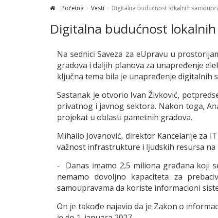
Početna
Vesti
Digitalna budućnost lokalnih samoupr
Digitalna budućnost lokalni
Na sednici Saveza za eUpravu u prostorijam
gradova i daljih planova za unapređenje elekt
ključna tema bila je unapređenje digitalnih 
Sastanak je otvorio Ivan Živković, potpredsed
privatnog i javnog sektora. Nakon toga, An
projekat u oblasti pametnih gradova.
Mihailo Jovanović, direktor Kancelarije za I
važnost infrastrukture i ljudskih resursa n
- Danas imamo 2,5 miliona građana koji se 
nemamo dovoljno kapaciteta za prebaci
samoupravama da koriste informacioni siste
On je takođe najavio da je Zakon o inform
je do 1. januara 2027.