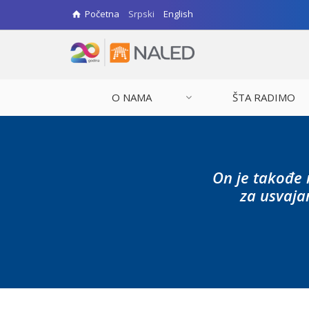
Početna
Srpski
English
O NAMA
ŠTA RADIMO
On je takođe 
za usvaja