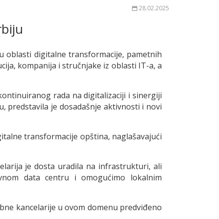
28.02.2025
biju
 oblasti digitalne transformacije, pametnih
ija, kompanija i stručnjake iz oblasti IT-a, a
ntinuiranog rada na digitalizaciji i sinergiji
predstavila je dosadašnje aktivnosti i novi
gitalne transformacije opština, naglašavajući
ija je dosta uradila na infrastrukturi, ali
avnom data centru i omogućimo lokalnim
sebne kancelarije u ovom domenu predviđeno