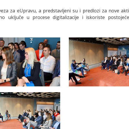
eza za eUpravu, a predstavljeni su i predlozi za nove ak
o uključe u procese digitalizacije i iskoriste postojeć