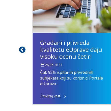
nija iz
z za
91 člana i
.
Građani i privreda
kvalitetu eUprave daju
visoku ocenu četiri
26.05.2023
Čak 95% ispitanih privrednih
subjekata koji su korisnici Portala
eUprava...
Pročitaj vest