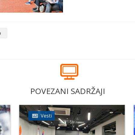
a
POVEZANI SADRŽAJI
Vesti