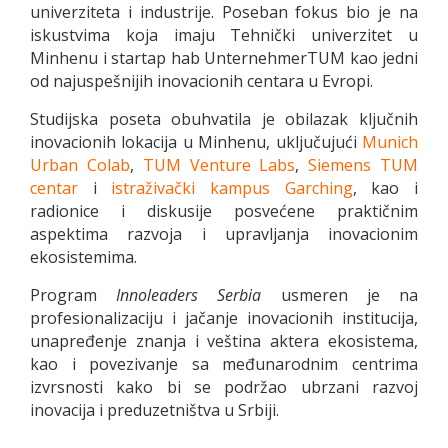
univerziteta i industrije. Poseban fokus bio je na
iskustvima koja imaju Tehnički univerzitet u
Minhenu i startap hab UnternehmerTUM kao jedni
od najuspešnijih inovacionih centara u Evropi.
Studijska poseta obuhvatila je obilazak ključnih
inovacionih lokacija u Minhenu, uključujući
Munich
Urban Colab
,
TUM Venture Labs
,
Siemens TUM
centar
i
istraživački kampus Garching
, kao i
radionice i diskusije posvećene praktičnim
aspektima razvoja i upravljanja inovacionim
ekosistemima.
Program
Innoleaders Serbia
usmeren je na
profesionalizaciju i jačanje inovacionih institucija,
unapređenje znanja i veština aktera ekosistema,
kao i povezivanje sa međunarodnim centrima
izvrsnosti kako bi se podržao ubrzani razvoj
inovacija i preduzetništva u Srbiji.