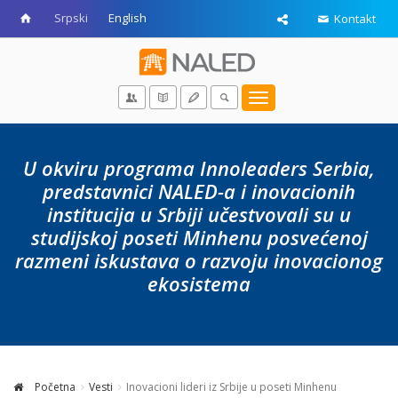
Srpski
English
Kontakt
Toggle
navigation
U okviru programa Innoleaders Serbia,
predstavnici NALED-a i inovacionih
institucija u Srbiji učestvovali su u
studijskoj poseti Minhenu posvećenoj
razmeni iskustava o razvoju inovacionog
ekosistema
Početna
Vesti
Inovacioni lideri iz Srbije u poseti Minhenu