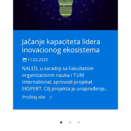
Jačanje kapaciteta lidera
inovacionog ekosistema
11.02.2025
NALED, u saradnji sa Fakultetom
organizacionih nauka i TUM
International, sprovodi projekat
EKSPERT. Cilj projekta je unapređenje...
Pročitaj više