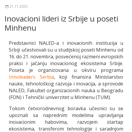
21.11.2025
Inovacioni lideri iz Srbije u poseti
Minhenu
Predstavnici NALED-a i inovacionih institucija u
Srbiji učestvovali su u studijskoj poseti Minhenu od
16. do 21. novembra, posvećenoj razmeni evropskih
praksi i jačanju inovacionog ekosistema Srbije.
Poseta je organizovana u okviru programa
Innoleaders Serbia
, koji finansira Ministarstvo
nauke, tehnološkog razvoja i inovacija, a sprovode
NALED, Fakultet organizacionih nauka u Beogradu
(FON) i Tehnički univerzitet u Minhenu (TUM).
Tokom četvorodnevnog boravka učesnici su se
upoznali sa naprednim modelima upravljanja
inovacionim habovima, razvojem startap
ekosistema, transferom tehnologije i saradnjom