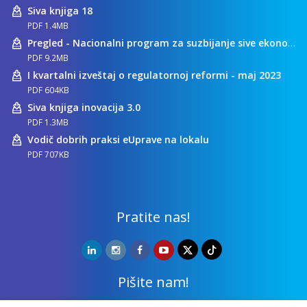
Siva knjiga 18
PDF 1.4MB
Pregled - Nacionalni program za suzbijanje sive ekonomije
PDF 9.2MB
I kvartalni izveštaj o regulatornoj reformi - maj 2023
PDF 604KB
Siva knjiga inovacija 3.0
PDF 1.3MB
Vodič dobrih praksi eUprave na lokalu
PDF 707KB
Pratite nas!
Pišite nam!