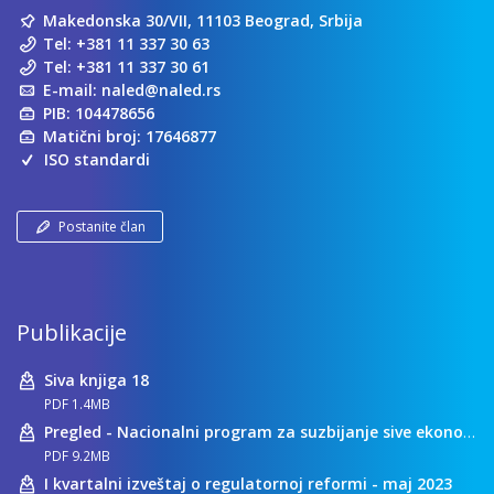
Makedonska 30/VII, 11103 Beograd, Srbija
Tel:
+381 11 337 30 63
Tel:
+381 11 337 30 61
E-mail:
naled@naled.rs
PIB: 104478656
Matični broj: 17646877
ISO standardi
Postanite član
Publikacije
Siva knjiga 18
PDF 1.4MB
Pregled - Nacionalni program za suzbijanje sive ekonomije
PDF 9.2MB
I kvartalni izveštaj o regulatornoj reformi - maj 2023