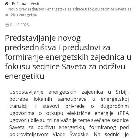
Početna
Vesti
Novo predsedništvo i energetske zajednice u fokusu sednice Saveta za
održivu energetiku
01.10.2025
Predstavljanje novog
predsedništva i preduslovi za
formiranje energetskih zajednica u
fokusu sednice Saveta za održivu
energetiku
Uspostavljanje energetskih zajednica u Srbiji,
potrebe lokalnih samouprava u energetskoj
tranziciji i stavovi privrede o dugoročnim
ugovorima o otkupu električne energije (PPA
ugovori) bile su tri najvažnije teme svečane sednice
Saveta za održivu energetiku, formiranog pod
pokroviteljstvom Vlade Švedske. Na sednici je