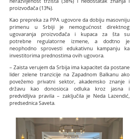
nerazvijenost tržišta (38%) i nedostatak znanja i
proizvođača (13%).
Kao prepreka za PPA ugovore da dobiju masovniju
primenu u Srbiji je nemogućnost direktnog
ugovaranja proizvođača i kupaca za šta su
potrebne regulatorne izmene, a dodtno je
neophodno sprovesti edukativnu kampanju ka
investitorima prednostima ovih ugovora.
– Zaista verujem da Srbija ima kapacitet da postane
lider zelene tranzicije na Zapadnom Balkanu ako
povežemo privatni sektor, akademsko znanje i
državu kao donosioca odluka kroz jasna i
predvidljiva pravila – zaključila je Neda Lazendić,
predsednica Saveta.