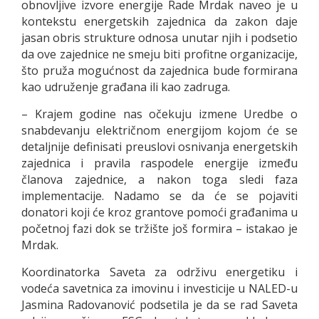
obnovljive izvore energije Rade Mrdak naveo je u
kontekstu energetskih zajednica da zakon daje
jasan obris strukture odnosa unutar njih i podsetio
da ove zajednice ne smeju biti profitne organizacije,
što pruža mogućnost da zajednica bude formirana
kao udruženje građana ili kao zadruga.
– Krajem godine nas očekuju izmene Uredbe o
snabdevanju električnom energijom kojom će se
detaljnije definisati preuslovi osnivanja energetskih
zajednica i pravila raspodele energije između
članova zajednice, a nakon toga sledi faza
implementacije. Nadamo se da će se pojaviti
donatori koji će kroz grantove pomoći građanima u
početnoj fazi dok se tržište još formira – istakao je
Mrdak.
Koordinatorka Saveta za održivu energetiku i
vodeća savetnica za imovinu i investicije u NALED-u
Jasmina Radovanović podsetila je da se rad Saveta