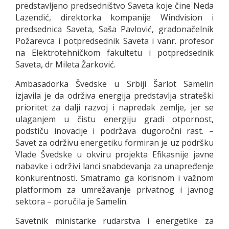
predstavljeno predsedništvo Saveta koje čine Neda
Lazendić, direktorka kompanije Windvision i
predsednica Saveta, Saša Pavlović, gradonačelnik
Požarevca i potpredsednik Saveta i vanr. profesor
na Elektrotehničkom fakultetu i potpredsednik
Saveta, dr Mileta Žarković.
Ambasadorka Švedske u Srbiji Šarlot Samelin
izjavila je da održiva energija predstavlja strateški
prioritet za dalji razvoj i napredak zemlje, jer se
ulaganjem u čistu energiju gradi otpornost,
podstiču inovacije i podržava dugoročni rast. –
Savet za održivu energetiku formiran je uz podršku
Vlade Švedske u okviru projekta Efikasnije javne
nabavke i održivi lanci snabdevanja za unapređenje
konkurentnosti. Smatramo ga korisnom i važnom
platformom za umrežavanje privatnog i javnog
sektora – poručila je Samelin.
Savetnik ministarke rudarstva i energetike za