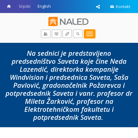
Srpski
English
Kontakt
Toggle
navigation
Na sednici je predstavljeno
predsedništvo Saveta koje čine Neda
Lazendić, direktorka kompanije
Windvision i predsednica Saveta, Saša
Pavlović, gradonačelnik Požarevca i
potpredsednik Saveta i vanr. profesor dr
Mileta Žarković, profesor na
Elektrotehničkom fakultetu i
potpredsednik Saveta.