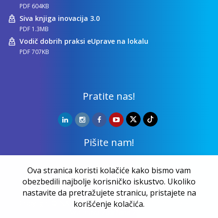
PDF 604KB
Siva knjiga inovacija 3.0
PDF 1.3MB
Vodič dobrih praksi eUprave na lokalu
PDF 707KB
Pratite nas!
Pišite nam!
Kontakt
Ova stranica koristi kolačiće kako bismo vam
obezbedili najbolje korisničko iskustvo. Ukoliko
nastavite da pretražujete stranicu, pristajete na
Copyright ©
NALED
| 20 godina zajedno činimo razliku |
korišćenje kolačića.
Sva prava zadržana 2026.