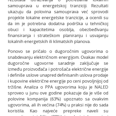
samouprava u energetskoj tranziciji. Rezultati
ukazuju da polovina samouprava već sprovodi
projekte lokalne energetske tranzicije, a ocenili su
da im je potrebna dodatna podrška u tehničkoj
obuci i kapacitetima osoblja, obezbeđivanju
finansiranja i strateškom planiranju i usvajanju
lokalnih energetskih ili klimatskih planova.
Ponovo se pričalo o dugoročnim ugovorima o
snabdevanju električnom energijom. Ovakav model
dugoročne ugovorne saradnje zaključuje se
između proizvođača i potrošača električne energije
i definiše uslove unapred definisanih uslova prodaje
i kupovine električne energije po ceni povoljnijoj od
tržišne. Analiza o PPA ugovorima koju je NALED
sproveo u junu ove godine pokazuje da je više od
polovine kompanija (63%) upoznato sa ovakvim
ugovorima, ali ih većina (74%) u praksi nije do sada
koristila. Kao najveće prepreke naveli su