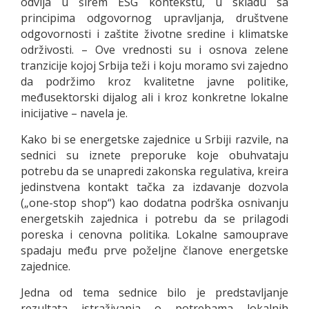
odvija u širem ESG kontekstu, u skladu sa
principima odgovornog upravljanja, društvene
odgovornosti i zaštite životne sredine i klimatske
održivosti. – Ove vrednosti su i osnova zelene
tranzicije kojoj Srbija teži i koju moramo svi zajedno
da podržimo kroz kvalitetne javne politike,
međusektorski dijalog ali i kroz konkretne lokalne
inicijative – navela je.
Kako bi se energetske zajednice u Srbiji razvile, na
sednici su iznete preporuke koje obuhvataju
potrebu da se unapredi zakonska regulativa, kreira
jedinstvena kontakt tačka za izdavanje dozvola
(„one-stop shop“) kao dodatna podrška osnivanju
energetskih zajednica i potrebu da se prilagodi
poreska i cenovna politika. Lokalne samouprave
spadaju među prve poželjne članove energetske
zajednice.
Jedna od tema sednice bilo je predstavljanje
rezultata istraživanja o potrebama lokalnih