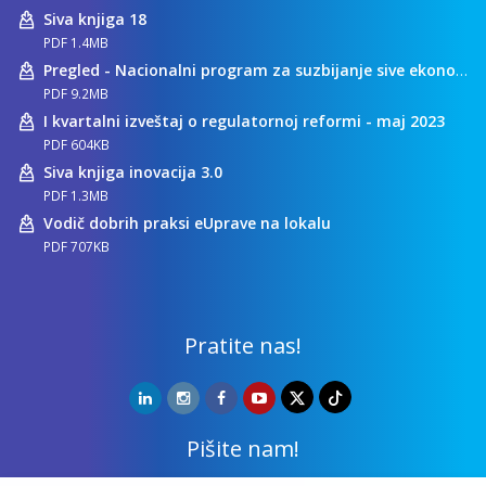
Siva knjiga 18
PDF 1.4MB
Pregled - Nacionalni program za suzbijanje sive ekonomije
PDF 9.2MB
I kvartalni izveštaj o regulatornoj reformi - maj 2023
PDF 604KB
Siva knjiga inovacija 3.0
PDF 1.3MB
Vodič dobrih praksi eUprave na lokalu
PDF 707KB
Pratite nas!
Pišite nam!