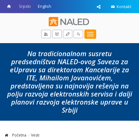
Srpski
English
Kontakt
Toggle
navigation
Na tradicionalnom susretu
predsedništva NALED-ovog Saveza za
eUpravu sa direktorom Kancelarije za
ITE, Mihailom Jovanovićem,
predstavljena su najnovija rešenja na
polju razvoja elektronskih servisa i dalji
planovi razvoja elektronske uprave u
Srbiji
Početna
Vesti