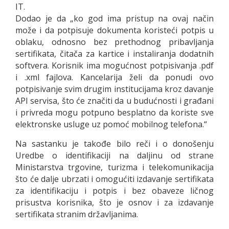
IT.
Dodao je da „ko god ima pristup na ovaj način
može i da potpisuje dokumenta koristeći potpis u
oblaku, odnosno bez prethodnog pribavljanja
sertifikata, čitača za kartice i instaliranja dodatnih
softvera. Korisnik ima mogućnost potpisivanja .pdf
i .xml fajlova. Kancelarija želi da ponudi ovo
potpisivanje svim drugim institucijama kroz davanje
API servisa, što će značiti da u budućnosti i građani
i privreda mogu potpuno besplatno da koriste sve
elektronske usluge uz pomoć mobilnog telefona.“
Na sastanku je takođe bilo reči i o donošenju
Uredbe o identifikaciji na daljinu od strane
Ministarstva trgovine, turizma i telekomunikacija
što će dalje ubrzati i omogućiti izdavanje sertifikata
za identifikaciju i potpis i bez obaveze ličnog
prisustva korisnika, što je osnov i za izdavanje
sertifikata stranim državljanima.