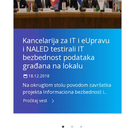
Kancelarija za IT i eUpravu
i NALED testirali IT
bezbednost podataka
građana na lokalu
18.12.2018
Na okruglom stolu povodom završetka
projekta Informaciona bezbednost i...
Pročitaj vest