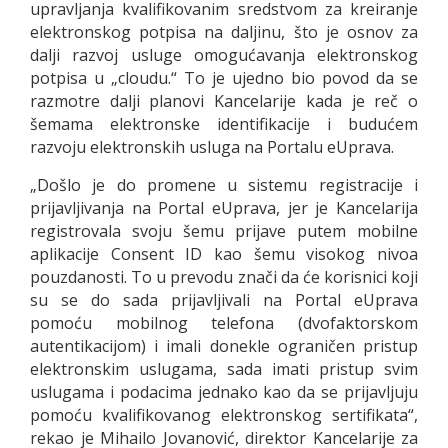
upravljanja kvalifikovanim sredstvom za kreiranje
elektronskog potpisa na daljinu, što je osnov za
dalji razvoj usluge omogućavanja elektronskog
potpisa u „cloudu.“ To je ujedno bio povod da se
razmotre dalji planovi Kancelarije kada je reč o
šemama elektronske identifikacije i budućem
razvoju elektronskih usluga na Portalu eUprava.
„Došlo je do promene u sistemu registracije i
prijavljivanja na Portal eUprava, jer je Kancelarija
registrovala svoju šemu prijave putem mobilne
aplikacije Consent ID kao šemu visokog nivoa
pouzdanosti. To u prevodu znači da će korisnici koji
su se do sada prijavljivali na Portal eUprava
pomoću mobilnog telefona (dvofaktorskom
autentikacijom) i imali donekle ograničen pristup
elektronskim uslugama, sada imati pristup svim
uslugama i podacima jednako kao da se prijavljuju
pomoću kvalifikovanog elektronskog sertifikata“,
rekao je Mihailo Jovanović, direktor Kancelarije za