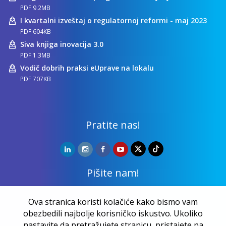
PDF 9.2MB
I kvartalni izveštaj o regulatornoj reformi - maj 2023
PDF 604KB
Siva knjiga inovacija 3.0
PDF 1.3MB
Vodič dobrih praksi eUprave na lokalu
PDF 707KB
Pratite nas!
Pišite nam!
Kontakt
Ova stranica koristi kolačiće kako bismo vam
obezbedili najbolje korisničko iskustvo. Ukoliko
nastavite da pretražujete stranicu, pristajete na