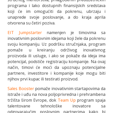
programa i lako dostupnih finansijskih sredstava
koji će im omogućiti da pokrenu, ubrzaju i
unaprede svoje poslovanje, a do kraja aprila
otvorena su četiri poziva.
EIT Jumpstarter
namenjen je timovima sa
inovativnim poslovnim idejama koji žele da pokrenu
svoju kompaniju. Uz podršku stručnjaka, program
pomaže u kreiranju održivog inovativnog
proizvoda ili usluge, i ako se pokaže da ideja ima
potencijal, podstiče registraciju kompanije. Na ovaj
način, timovi će moći da upoznaju potencijalne
partnere, investitore i kompanije koje mogu biti
njihov prvi kupac ili testirati proizvod.
Sales Booster
pomaže inovativnim startapovima da
istraže i uđu na nova poljoprivredna i prehrambena
tržišta širom Evrope, dok
Team Up
program spaja
talentovane tehnološke inovatore sa
odgovarajućim poslovnim partnerima kako bi