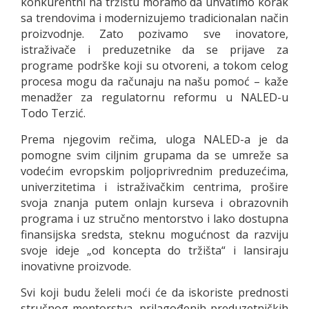
konkurentni na tržištu moramo da uhvatimo korak
sa trendovima i modernizujemo tradicionalan način
proizvodnje. Zato pozivamo sve inovatore,
istraživače i preduzetnike da se prijave za
programe podrške koji su otvoreni, a tokom celog
procesa mogu da računaju na našu pomoć – kaže
menadžer za regulatornu reformu u NALED-u
Todo Terzić.
Prema njegovim rečima, uloga NALED-a je da
pomogne svim ciljnim grupama da se umreže sa
vodećim evropskim poljoprivrednim preduzećima,
univerzitetima i istraživačkim centrima, prošire
svoja znanja putem onlajn kurseva i obrazovnih
programa i uz stručno mentorstvo i lako dostupna
finansijska sredsta, steknu mogućnost da razviju
svoje ideje „od koncepta do tržišta“ i lansiraju
inovativne proizvode.
Svi koji budu želeli moći će da iskoriste prednosti
stručnog mentorstva, prilagođenih preduzetničkih