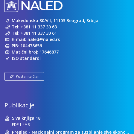
Makedonska 30/VII, 11103 Beograd, Srbija
Tel:
+381 11 337 30 63
Tel:
+381 11 337 30 61
E-mail:
naled@naled.rs
PIB: 104478656
Matični broj: 17646877
ISO standardi
Postanite član
Publikacije
Siva knjiga 18
PDF 1.4MB
Pregled - Nacionalni program za suzbijanje sive ekonomije