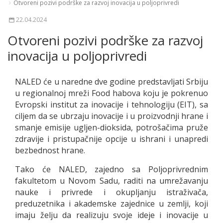
Otvoreni pozivi podrške za razvoj inovacija u poljoprivredi
22.04.2024
Otvoreni pozivi podrške za razvoj
inovacija u poljoprivredi
NALED će u naredne dve godine predstavljati Srbiju
u regionalnoj mreži Food habova koju je pokrenuo
Evropski institut za inovacije i tehnologiju (EIT), sa
ciljem da se ubrzaju inovacije i u proizvodnji hrane i
smanje emisije ugljen-dioksida, potrošačima pruže
zdravije i pristupačnije opcije u ishrani i unapredi
bezbednost hrane.
Tako će NALED, zajedno sa Poljoprivrednim
fakultetom u Novom Sadu, raditi na umrežavanju
nauke i privrede i okupljanju istraživača,
preduzetnika i akademske zajednice u zemlji, koji
imaju želju da realizuju svoje ideje i inovacije u