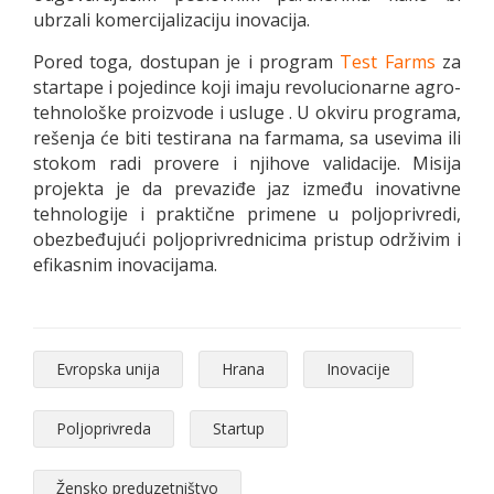
ubrzali komercijalizaciju inovacija.
Pored toga, dostupan je i program
Test Farms
za
startape i pojedince koji imaju revolucionarne agro-
tehnološke proizvode i usluge . U okviru programa,
rešenja će biti testirana na farmama, sa usevima ili
stokom radi provere i njihove validacije. Misija
projekta je da prevaziđe jaz između inovativne
tehnologije i praktične primene u poljoprivredi,
obezbeđujući poljoprivrednicima pristup održivim i
efikasnim inovacijama.
Evropska unija
Hrana
Inovacije
Poljoprivreda
Startup
Žensko preduzetništvo