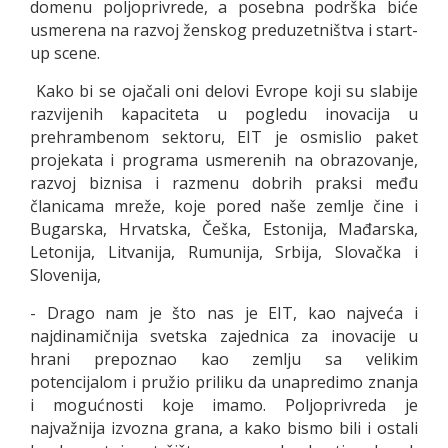
domenu poljoprivrede, a posebna podrška biće
usmerena na razvoj ženskog preduzetništva i start-
up scene.
Kako bi se ojačali oni delovi Evrope koji su slabije
razvijenih kapaciteta u pogledu inovacija u
prehrambenom sektoru, EIT je osmislio paket
projekata i programa usmerenih na obrazovanje,
razvoj biznisa i razmenu dobrih praksi među
članicama mreže, koje pored naše zemlje čine i
Bugarska, Hrvatska, Češka, Estonija, Mađarska,
Letonija, Litvanija, Rumunija, Srbija, Slovačka i
Slovenija,
- Drago nam je što nas je EIT, kao najveća i
najdinamičnija svetska zajednica za inovacije u
hrani prepoznao kao zemlju sa velikim
potencijalom i pružio priliku da unapredimo znanja
i mogućnosti koje imamo. Poljoprivreda je
najvažnija izvozna grana, a kako bismo bili i ostali