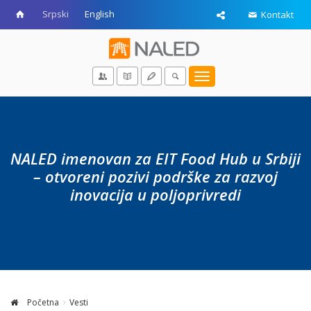
Srpski
English
Kontakt
Toggle
navigation
NALED imenovan za EIT Food Hub u Srbiji
– otvoreni pozivi podrške za razvoj
inovacija u poljoprivredi
Početna
Vesti