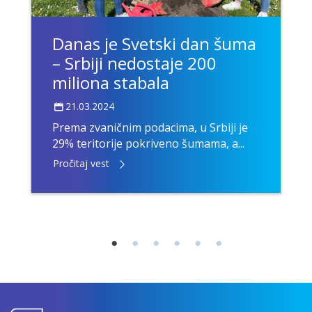
Danas je Svetski dan šuma
– Srbiji nedostaje 200
miliona stabala
21.03.2024
Prema zvaničnim podacima, u Srbiji je
29% teritorije pokriveno šumama, a...
Pročitaj vest