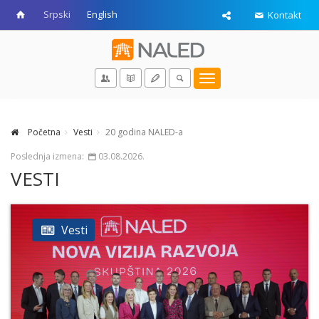
Srpski
English
Kontakt
Toggle
navigation
Početna
Vesti
20 godina NALED-a
Poslednja izmena:
03.08.2026.
VESTI
Vesti