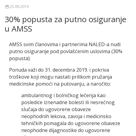
25.09.2019
30% popusta za putno osiguranje
u AMSS
AMSS svim članovima i partnerima NALED-a nudi
putno osiguranje pod povlašćenim uslovima (30%
popusta).
Ponuda važi do 31. decembra 2019. i pokriva
troškove koji mogu nastati prilikom pružanja
medicinske pomoći na putovanju, a naročito:
ambulantnog i bolničkog lečenja kao
posledice iznenadne bolesti ili nesrećnog
slučaja do ugovorene obaveze
neophodnih lekova, zavoja i medicinsko
tehničkih pomagala do ugovorene obaveze
neophodne dijagnostike do ugovorene