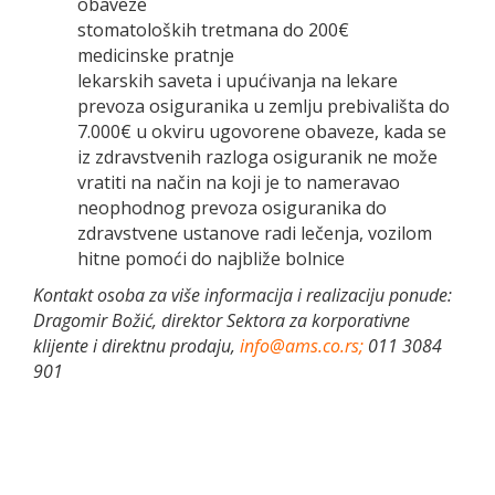
obaveze
stomatoloških tretmana do 200€
medicinske pratnje
lekarskih saveta i upućivanja na lekare
prevoza osiguranika u zemlju prebivališta do
7.000€ u okviru ugovorene obaveze, kada se
iz zdravstvenih razloga osiguranik ne može
vratiti na način na koji je to nameravao
neophodnog prevoza osiguranika do
zdravstvene ustanove radi lečenja, vozilom
hitne pomoći do najbliže bolnice
Kontakt osoba za više informacija i realizaciju ponude:
Dragomir Božić, direktor Sektora za korporativne
klijente i direktnu prodaju,
info@ams.co.rs;
011 3084
901