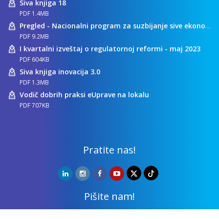
Siva knjiga 18
PDF 1.4MB
Pregled - Nacionalni program za suzbijanje sive ekonomije
PDF 9.2MB
I kvartalni izveštaj o regulatornoj reformi - maj 2023
PDF 604KB
Siva knjiga inovacija 3.0
PDF 1.3MB
Vodič dobrih praksi eUprave na lokalu
PDF 707KB
Pratite nas!
Pišite nam!