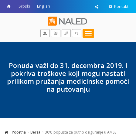
Srpski
English
Kontakt
Toggle
navigation
Ponuda važi do 31. decembra 2019. i
pokriva troškove koji mogu nastati
prilikom pružanja medicinske pomoći
na putovanju
Početna
Berza
30% popusta za putno osiguranje u AMSS