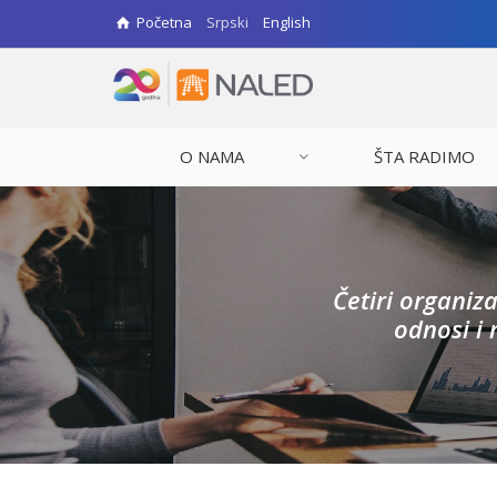
Početna
Srpski
English
O NAMA
ŠTA RADIMO
Četiri organiz
odnosi i 