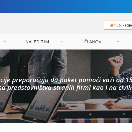
Publikacij
NALED TIM
ČLANOVI
acije preporučuju da paket pomoći važi od 15
na predstavništva stranih firmi kao i na civil