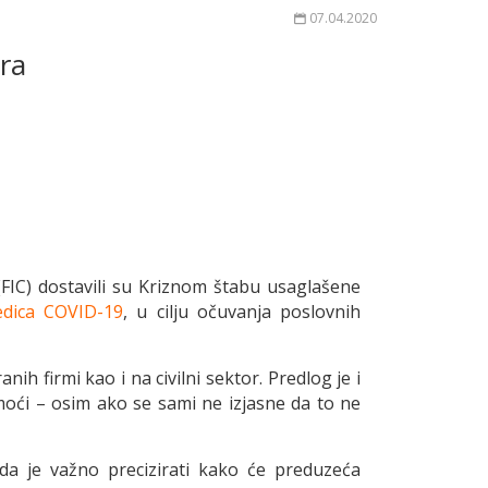
07.04.2020
ra
(FIC) dostavili su Kriznom štabu usaglašene
edica COVID-19
, u cilju očuvanja poslovnih
ih firmi kao i na civilni sektor. Predlog je i
moći – osim ako se sami ne izjasne da to ne
 da je važno precizirati kako će preduzeća