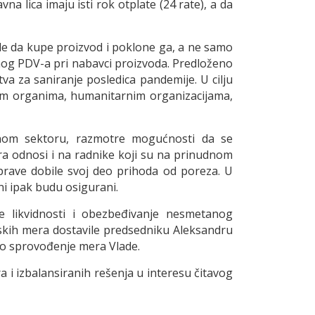
 lica imaju isti rok otplate (24 rate), a da
le da kupe proizvod i poklone ga, a ne samo
enog PDV-a pri nabavci proizvoda. Predloženo
a za saniranje posledica pandemije. U cilju
nim organima, humanitarnim organizacijama,
tnom sektoru, razmotre mogućnosti da se
ra odnosi i na radnike koji su na prinudnom
prave dobile svoj deo prihoda od poreza. U
ni ipak budu osigurani.
e likvidnosti i obezbeđivanje nesmetanog
mskih mera dostavile predsedniku Aleksandru
no sprovođenje mera Vlade.
 i izbalansiranih rešenja u interesu čitavog