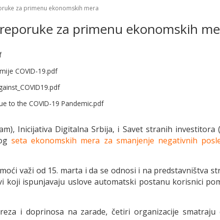
eporuke za primenu ekonomskih mera
e preporuke za primenu ekonomskih me
f
imije COVID-19.pdf
ainst_COVID19.pdf
Due to the COVID-19 Pandemic.pdf
 Inicijativa Digitalna Srbija, i Savet stranih investitora 
nog
seta ekonomskih mera za smanjenje negativnih posl
ći važi od 15. marta i da se odnosi i na predstavništva stran
i koji ispunjavaju uslove automatski postanu korisnici po
eza i doprinosa na zarade, četiri organizacije smatraju