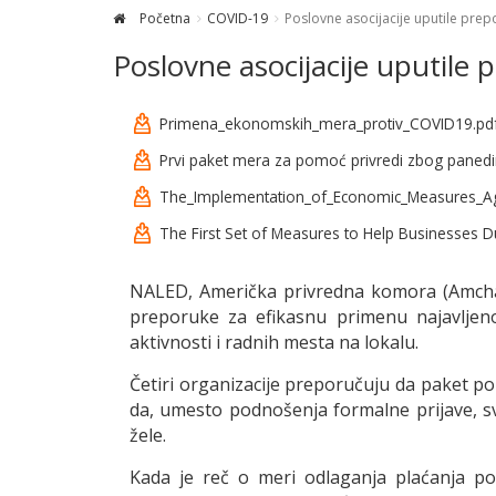
Početna
COVID-19
Poslovne asocijacije uputile pr
Poslovne asocijacije uputil
Primena_ekonomskih_mera_protiv_COVID19.pd
Prvi paket mera za pomoć privredi zbog paned
The_Implementation_of_Economic_Measures_Ag
The First Set of Measures to Help Businesses 
NALED, Američka privredna komora (Amcham),
preporuke za efikasnu primenu najavlje
aktivnosti i radnih mesta na lokalu.
Četiri organizacije preporučuju da paket pomo
da, umesto podnošenja formalne prijave, sv
žele.
Kada je reč o meri odlaganja plaćanja por