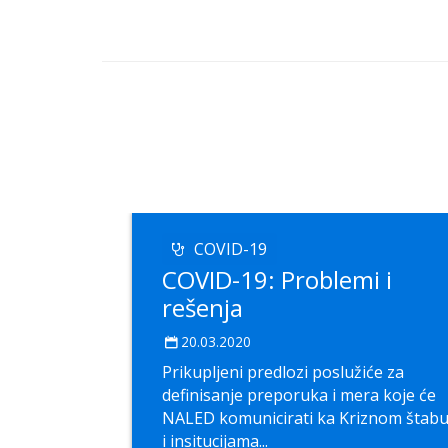
COVID-19
COVID-19: Problemi i
rešenja
20.03.2020
Prikupljeni predlozi poslužiće za
definisanje preporuka i mera koje će
NALED komunicirati ka Kriznom štab
i insitucijama...