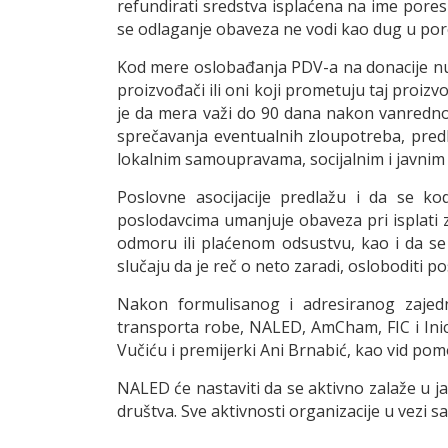
refundirati sredstva isplaćena na ime pores
se odlaganje obaveza ne vodi kao dug u pore
Kod mere oslobađanja PDV-a na donacije nuž
proizvođači ili oni koji prometuju taj proi
je da mera važi do 90 dana nakon vanrednog
sprečavanja eventualnih zloupotreba, pred
lokalnim samoupravama, socijalnim i javni
Poslovne asocijacije predlažu i da se 
poslodavcima umanjuje obaveza pri isplati 
odmoru ili plaćenom odsustvu, kao i da se
slučaju da je reč o neto zaradi, osloboditi 
Nakon formulisanog i adresiranog zajedn
transporta robe, NALED, AmCham, FIC i Inic
Vučiću i premijerki Ani Brnabić, kao vid p
NALED će nastaviti da se aktivno zalaže u j
društva. Sve aktivnosti organizacije u vezi