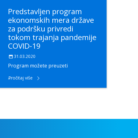
Predstavljen program
ekonomskih mera države
za podršku privredi
tokom trajanja pandemije
COVID-19
31.03.2020
Program možete preuzeti
...
Pročitaj više