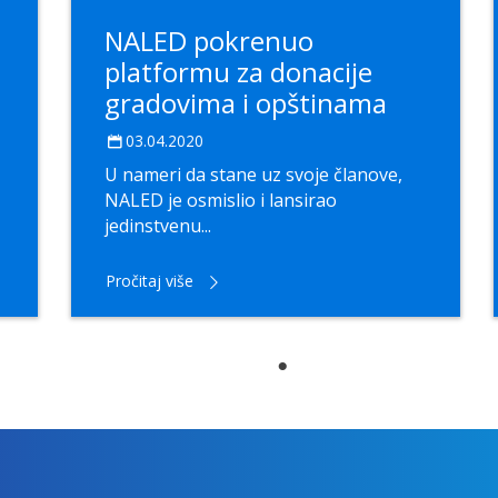
NALED pokrenuo
platformu za donacije
gradovima i opštinama
03.04.2020
U nameri da stane uz svoje članove,
NALED je osmislio i lansirao
jedinstvenu...
Pročitaj više