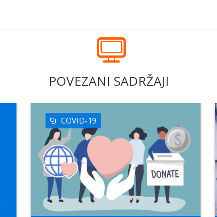
POVEZANI SADRŽAJI
COVID-19
u