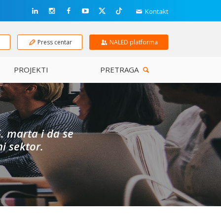
Kontakt
e
Press centar
NALED platforma
PROJEKTI
PRETRAGA
. marta i da se
ni sektor.