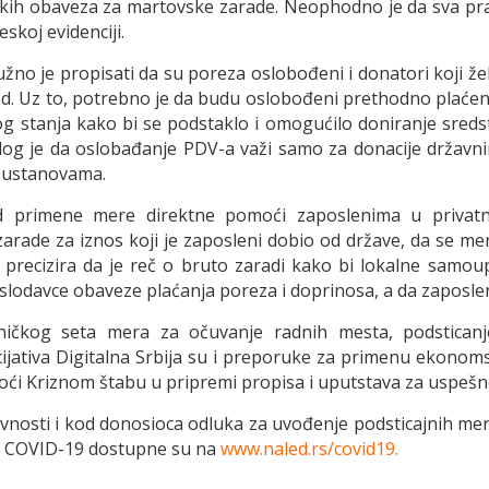
kih obaveza za martovske zarade. Neophodno je da sva pravna
skoj evidenciji.
no je propisati da su poreza oslobođeni i donatori koji že
zvod. Uz to, potrebno je da budu oslobođeni prethodno plać
 stanja kako bi se podstaklo i omogućilo doniranje sredstv
log je da oslobađanje PDV-a važi samo za donacije držav
m ustanovama.
kod primene mere direktne pomoći zaposlenima u priva
zarade za iznos koji je zaposleni dobio od države, da se me
 precizira da je reč o bruto zaradi kako bi lokalne samou
poslodavce obaveze plaćanja poreza i doprinosa, a da zaposle
ičkog seta mera za očuvanje radnih mesta, podsticanj
ijativa Digitalna Srbija su i preporuke za primenu ekono
omoći Kriznom štabu u pripremi propisa i uputstava za uspeš
avnosti i kod donosioca odluka za uvođenje podsticajnih mera
 sa COVID-19 dostupne su na
www.naled.rs/covid19.