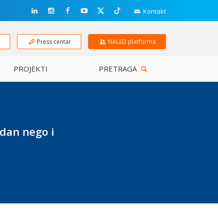
Kontakt
e
Press centar
NALED platforma
PROJEKTI
PRETRAGA
dan nego i