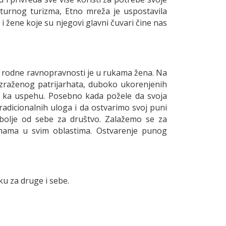
ulturnog turizma, Etno mreža je uspostavila
žene koje su njegovi glavni čuvari čine nas
?
e rodne ravnopravnosti je u rukama žena. Na
izraženog patrijarhata, duboko ukorenjenih
u ka uspehu. Posebno kada požele da svoja
radicionalnih uloga i da ostvarimo svoj puni
bolje od sebe za društvo. Zalažemo se za
enama u svim oblastima. Ostvarenje punog
iku za druge i sebe.