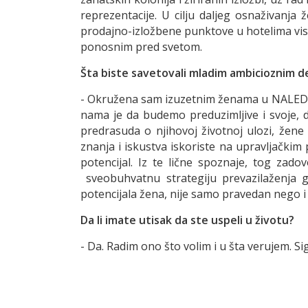
reprezentacije. U cilju daljeg osnaživanja
prodajno-izložbene punktove u hotelima vis
ponosnim pred svetom.
Šta biste savetovali mladim ambicioznim d
- Okružena sam izuzetnim ženama u NALED-u 
nama je da budemo preduzimljive i svoje, 
predrasuda o njihovoj životnoj ulozi, že
znanja i iskustva iskoriste na upravljačkim
potencijal. Iz te lične spoznaje, tog z
sveobuhvatnu strategiju prevazilaženja 
potencijala žena, nije samo pravedan nego i r
Da li imate utisak da ste uspeli u životu?
- Da. Radim ono što volim i u šta verujem. S