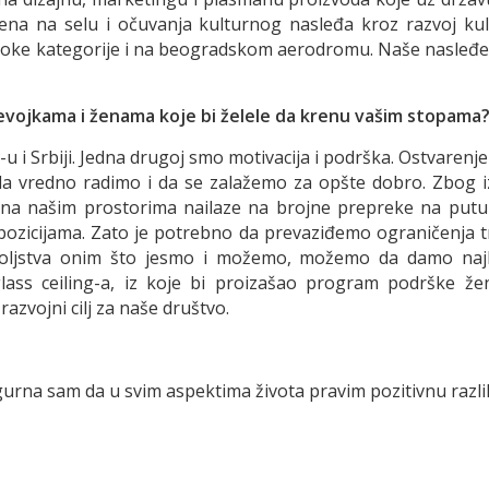
 žena na selu i očuvanja kulturnog nasleđa kroz razvoj k
oke kategorije i na beogradskom aerodromu. Naše nasleđe i 
evojkama i ženama koje bi želele da krenu vašim stopama
i Srbiji. Jedna drugoj smo motivacija i podrška. Ostvarenj
da vredno radimo i da se zalažemo za opšte dobro. Zbog 
ne na našim prostorima nailaze na brojne prepreke na put
 pozicijama. Zato je potrebno da prevaziđemo ograničenja t
adovoljstva onim što jesmo i možemo, možemo da damo naj
glass ceiling-a, iz koje bi proizašao program podrške ž
azvojni cilj za naše društvo.
igurna sam da u svim aspektima života pravim pozitivnu razl