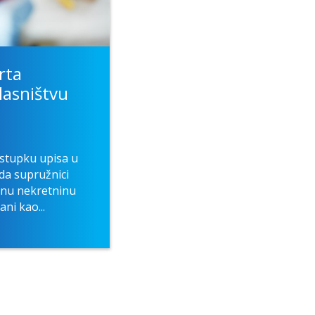
rta
lasništvu
tupku upisa u
a supružnici
knu nekretninu
ni kao...