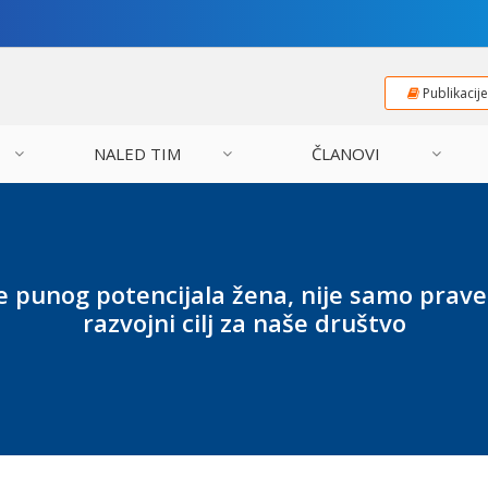
Publikacij
NALED TIM
ČLANOVI
e punog potencijala žena, nije samo prave
razvojni cilj za naše društvo