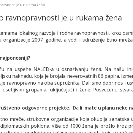
opravnosti je u rukama žena
 do ravnopravnosti je u rukama žena
 temama lokalnog razvoja i rodne ravnopravnosti, kroz osmišl
a organizacije 2007. godine, a vodi i udruženje Etno mrež
 najponosniji?
ću na uspehe NALED-a u osnaživanju žena. Na našu inici
iljsku naknadu, koja je brojala neverovatnih 86 papira. Iz
suje ravnopravno na oba supružnika. Dali smo doprinos i u
u osetljivim grupama, uključujući i žene. Posvećeno stva
društveno-odgovorne projekte. Da li imate u planu neke 
tno mreže, strukovne organizacije koja okuplja zanatska u
i diplomatskih poklona. Više od 1000 žena je prošlo kroz 
ad na dizajnu, marketingu i plasmanu proizvoda koje uz državu