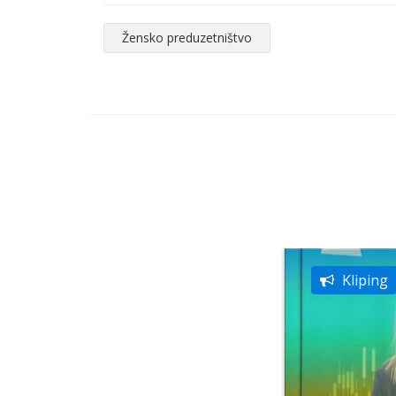
Žensko preduzetništvo
Kliping