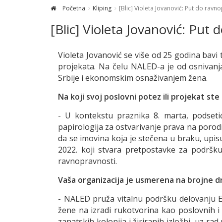
Početna
Kliping
[Blic] Violeta Jovanović: Put do ravn
[Blic] Violeta Jovanović: Put
Violeta Jovanović se više od 25 godina bavi
projekata. Na čelu NALED-a je od osnivanj
Srbije i ekonomskim osnaživanjem žena.
Na koji svoj poslovni potez ili projekat ste
- U kontekstu praznika 8. marta, podseti
papirologija za ostvarivanje prava na porod
da se imovina koja je stečena u braku, upi
2022. koji stvara pretpostavke za podršk
ravnopravnosti.
Vaša organizacija je usmerena na brojne 
- NALED pruža vitalnu podršku delovanju E
žene na izradi rukotvorina kao poslovnih 
zanatskih kolonija i žiriranih izložbi, uz r