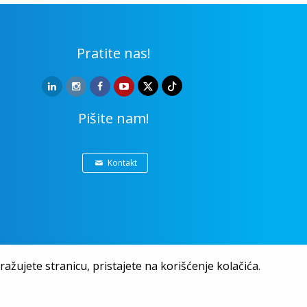
Pratite nas!
Pišite nam!
Kontakt
ažujete stranicu, pristajete na korišćenje kolačića.
nost i zaštita podataka