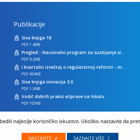
Publikacije
Siva knjiga 18
PDF 1.4MB
Pregled - Nacionalni program za suzbijanje sive ekonomije
PDF 9.2MB
I kvartalni izveštaj o regulatornoj reformi - maj 2023
PDF 604KB
Siva knjiga inovacija 3.0
PDF 1.3MB
Vodič dobrih praksi eUprave na lokalu
PDF 707KB
dili najbolje korisničko iskustvo. Ukoliko nastavite da pretr
20 godina zajedno činimo razliku | Sva prava zadržana 2026.
|
Privat
NASTAVITE
SAZNAJTE VIŠE