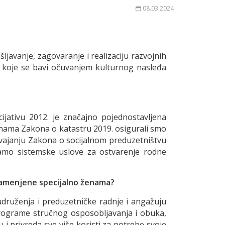
08.03.2024
javanje, zagovaranje i realizaciju razvojnih
a koje se bavi očuvanjem kulturnog nasleđa
jativu 2012. je značajno pojednostavljena
menama Zakona o katastru 2019. osigurali smo
svajanju Zakona o socijalnom preduzetništvu
ramo sistemske uslove za ostvarenje rodne
namenjene specijalno ženama?
druženja i preduzetničke radnje i angažuju
programe stručnog osposobljavanja i obuka,
 i privreda sve više koristi za potrebe svoje