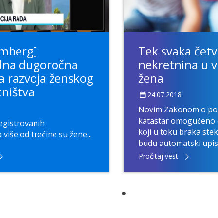
Tek svaka četv
omberg]
nekretnina u v
na dugoročna
žena
ja razvoja ženskog
ništva
24.07.2018
Novim Zakonom o pos
katastar omogućeno d
egistrovanih
koji u toku braka ste
više od trećine su žene...
budu automatski upisa
Pročitaj vest