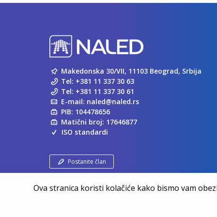
Makedonska 30/VII, 11103 Beograd, Srbija
Tel:
+381 11 337 30 63
Tel:
+381 11 337 30 61
E-mail:
naled@naled.rs
PIB: 104478656
Matični broj: 17646877
ISO standardi
Postanite član
Ova stranica koristi kolačiće kako bismo vam obezbe
Copyright ©
NALED
| 