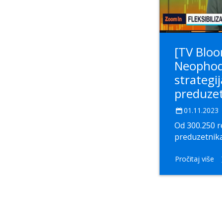
[TV Blo
Neophod
strategi
preduzet
01.11.2023
Od 300.250 r
preduzetnika 
Pročitaj više