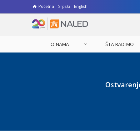
Početna
Srpski
English
O NAMA
ŠTA RADIMO
Ostvarenj