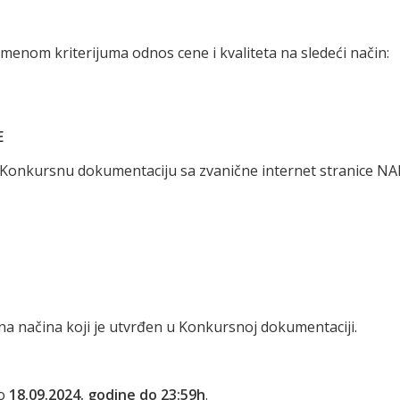
menom kriterijuma odnos cene i kvaliteta na sledeći način:
E
 Konkursnu dokumentaciju sa zvanične internet stranice NA
a načina koji je utvrđen u Konkursnoj dokumentaciji.
do
18.09.2024. godine do 23:59h
.