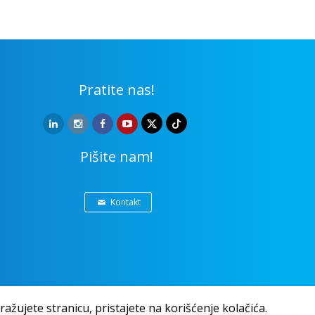
Pratite nas!
Pišite nam!
Kontakt
ažujete stranicu, pristajete na korišćenje kolačića.