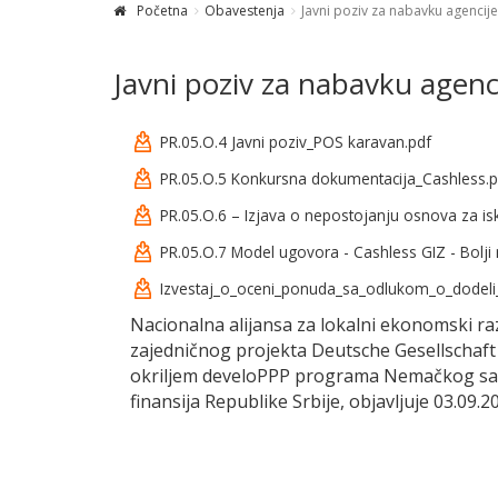
Početna
Obavestenja
Javni poziv za nabavku agencij
Javni poziv za nabavku agenc
PR.05.O.4 Javni poziv_POS karavan.pdf
PR.05.O.5 Konkursna dokumentacija_Cashless.p
PR.05.O.6 – Izjava o nepostojanju osnova za is
PR.05.O.7 Model ugovora - Cashless GIZ - Bolji 
Izvestaj_o_oceni_ponuda_sa_odlukom_o_dodeli
Nacionalna alijansa za lokalni ekonomski raz
zajedničnog projekta Deutsche Gesellschaft
okriljem develoPPP programa Nemačkog sav
finansija Republike Srbije, objavljuje 03.09.2