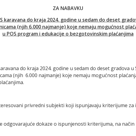
ZA NABAVKU
S karavana do kraja 2024. godine u sedam do deset grado
icama (njih 6.000 najmanje) koje nemaju mogućnost plaćanj
u POS program i edukacije o bezgotovinskim plaćanjima
aravana do kraja 2024. godine u sedam do deset gradova u 
ama (njih 6.000 najmanje) koje nemaju mogućnost plaćanja k
plaćanjima.
eresovani privredni subjekti koji ispunjavaju kriterijume za 
 odgovarajuće dokaze o ispunjenosti kriterijuma, na način