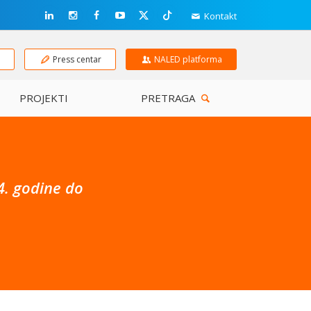
Kontakt
e
Press centar
NALED platforma
PROJEKTI
PRETRAGA
4. godine do