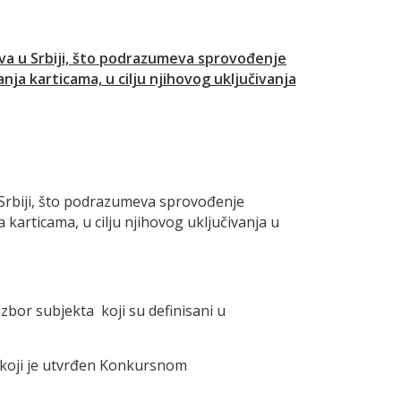
va u Srbiji, što podrazumeva sprovođenje
a karticama, u cilju njihovog uključivanja
Srbiji, što podrazumeva sprovođenje
articama, u cilju njihovog uključivanja u
izbor subjekta koji su definisani u
 koji je utvrđen Konkursnom