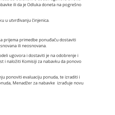
abavke ili da je Odluka doneta na pogrešno
u u utvrđivanju činjenica.
na prijema primedbe ponuđaču dostaviti
osnovana ili neosnovana.
eli ugovora i dostaviti je na odobrenje i
 i naložiti Komisiji za nabavku da ponovo
ponoviti evaluaciju ponuda, te izraditi i
 ponuda, Menadžer za nabavke izrađuje novu