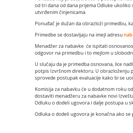
od tri dana od dana prijema Odluke ukoliko
utvrđenim činjenicama.
Ponuđač je dužan da obrazloži primedbu, kao 
Primedbe se dostavljaju na imejl adresu
nab
Menadžer za nabavke će ispitati osnovanos
odgovor na primedbu i to mejlom u slobodno
U slučaju da je primedba osnovana, lice nad
potpis Izvršnom direktoru. U obrazloženju 
sprovede postupak evaluacije kako bi se uoč
Komisija za nabavku će u dodatnom roku od 5
dostaviti menadžeru za nabavke novi Izveš
Odluku o dodeli ugovora i dalje postupa u 
Odluka o dodeli ugovora je konačna ako se 