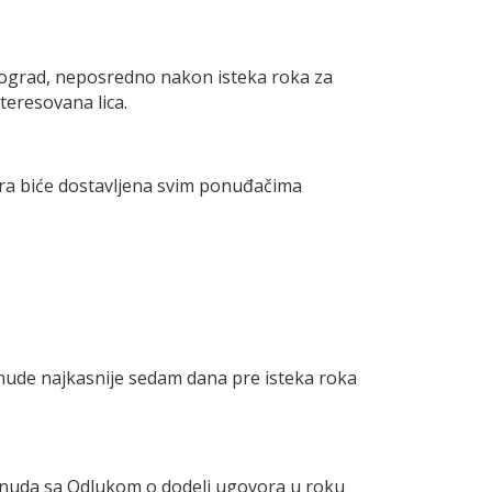
eograd, neposredno nakon isteka roka za
teresovana lica.
ra biće dostavljena svim ponuđačima
onude najkasnije sedam dana pre isteka roka
onuda sa Odlukom o dodeli ugovora u roku