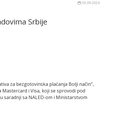
03.09.2024
adovima Srbije
ativa za bezgotovinska plaćanja Bolji način”,
Mastercard i Visa, koji se sprovodi pod
u saradnji sa NALED-om i Ministarstvom