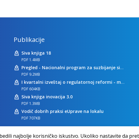
Publikacije
Siva knjiga 18
PDF 1.4MB
Pregled - Nacionalni program za suzbijanje sive ekonomije
PDF 9.2MB
I kvartalni izveštaj o regulatornoj reformi - maj 2023
PDF 604KB
Siva knjiga inovacija 3.0
PDF 1.3MB
Vodič dobrih praksi eUprave na lokalu
PDF 707KB
dili najbolje korisničko iskustvo. Ukoliko nastavite da pretr