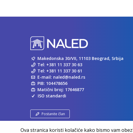
Makedonska 30/VII, 11103 Beograd, Srbija
Tel:
+381 11 337 30 63
Tel:
+381 11 337 30 61
E-mail:
naled@naled.rs
PIB: 104478656
Matični broj: 17646877
ISO standardi
Postanite član
Ova stranica koristi kolačiće kako bismo vam obezbe