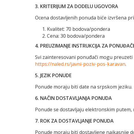
3. KRITERIJUM ZA DODELU UGOVORA
Ocena dostavljenih ponuda biće izvršena pri
Kvalitet: 70 bodova/pondera
Cena: 30 bodova/pondera
4. PREUZIMANJE INSTRUKCIJA ZA PONUĐAČ
Svi zainteresovani ponuđači mogu preuzeti
https://naled.rs/javni-poziv-pos-karavan
.
5. JEZIK PONUDE
Ponude moraju biti date na srpskom jeziku.
6. NAČIN DOSTAVLJANJA PONUDA
Ponude se dostavljaju elektronskim putem, n
7. ROK ZA DOSTAVLJANJE PONUDA
Ponude moraju biti dostavljene najkasnije 