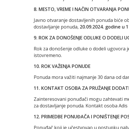
8. MESTO, VREME I NAČIN OTVARANJA PO
Javno otvaranje dostavljenih ponuda biće o
dostavljanje ponuda,
20.09.2024. godine u 
9. ROK ZA DONOŠENJE ODLUKE O DODELI 
Rok za donošenje odluke o dodeli ugovora 
istovremeno.
10. ROK VAŽENJA PONUDE
Ponuda mora važiti najmanje 30 dana od da
11. KONTAKT OSOBA ZA PRUŽANJE DODATNI
Zainteresovani ponuđači mogu zahtevati mej
za dostavljanje ponuda. Kontakt osoba Adis
12. PRIMEDBE PONUĐAČA I PONIŠTENJE P
Ponuđač koji je učestvovao u postupku nab