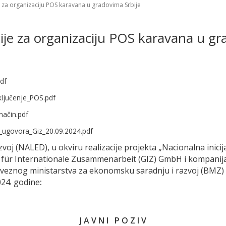
e za organizaciju POS karavana u gradovima Srbije
ije za organizaciju POS karavana u gr
df
ključenje_POS.pdf
način.pdf
_ugovora_Giz_20.09.2024.pdf
voj (NALED), u okviru realizacije projekta „Nacionalna inicij
 für Internationale Zusammenarbeit (GIZ) GmbH i kompanija 
eznog ministarstva za ekonomsku saradnju i razvoj (BMZ) 
024. godine
:
J A V N I P O Z I V