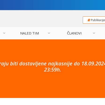
Publikacij
NALED TIM
ČLANOVI
ju biti dostavljene najkasnije do
18.09.202
23:59h
.