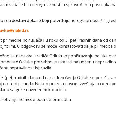
 smatra da je bilo neregularnosti u sprovođenju postupka n
i da dostavi dokaze koji potvrđuju neregularnost i/ili grešk
avke@naled.rs
t primedbe ponuđača i u roku od 5 (pet) radnih dana od da
j formi. U odgovoru se može konstatovati da je primedba 
ležno za nabavke izradiće Odluku o poništavanju odluke o dod
pomenute Odluke potrebno je ukazati na uočenu nepravilnost
ena nepravilnost ispravila.
 (pet) radnih dana od dana donošenja Odluke o poništavanju 
taj o oceni ponuda. Nakon prijema novog Izveštaja o oceni
skladu sa gore navedenim koracima.
protiv nje ne može podneti primedba.