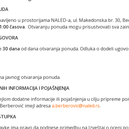
NUDA
bavljeno u prostorijama NALED-a, ul. Makedonska br. 30, B
11:00 časova
. Otvaranju ponuda mogu prisustvovati sva zain
UGOVORA
je
30 dana
od dana otvaranja ponuda. Odluka o dodeli ugovo
na javnog otvaranja ponuda.
H INFORMACIJA I POJAŠNJENJA
lom dodatne informacije ili pojašnjenja u cilju pripreme p
 Berberović imejl adresa
a.berberovic@naled.rs
.
OSTUPKA
avke ima pravo da podnese primedbu na Izveštaj o oceni p