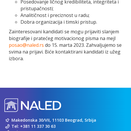
Posedovanje ličnog kredibiliteta, integriteta i
pristupačnosti;
Analitičnost i preciznost u radu;
Dobra organizacija i timski pristup.
Zainteresovani kandidati se mogu prijaviti slanjem
biografije i pratećeg motivacionog pisma na mejl
posao@naled.rs
do 15. marta 2023. Zahvaljujemo se
svima na prijavi. Biće kontaktirani kandidati iz užeg
izbora.
Makedonska 30/VII, 11103 Beograd, Srbija
Tel:
+381 11 337 30 63