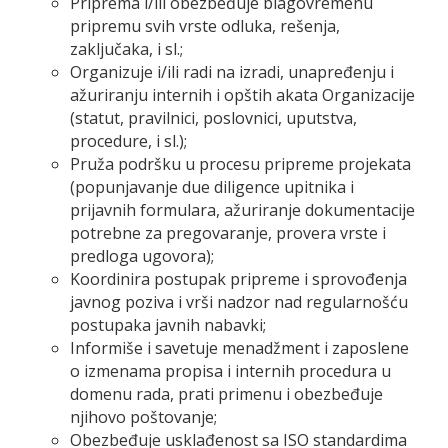
Priprema i/ili obezbeđuje blagovremenu
pripremu svih vrste odluka, rešenja,
zaključaka, i sl.;
Organizuje i/ili radi na izradi, unapređenju i
ažuriranju internih i opštih akata Organizacije
(statut, pravilnici, poslovnici, uputstva,
procedure, i sl.);
Pruža podršku u procesu pripreme projekata
(popunjavanje due diligence upitnika i
prijavnih formulara, ažuriranje dokumentacije
potrebne za pregovaranje, provera vrste i
predloga ugovora);
Koordinira postupak pripreme i sprovođenja
javnog poziva i vrši nadzor nad regularnošću
postupaka javnih nabavki;
Informiše i savetuje menadžment i zaposlene
o izmenama propisa i internih procedura u
domenu rada, prati primenu i obezbeđuje
njihovo poštovanje;
Obezbeđuje usklađenost sa ISO standardima