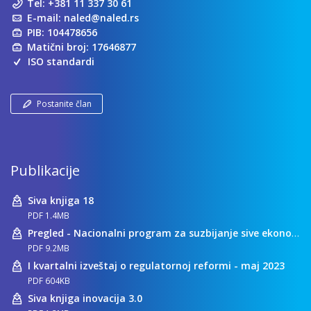
Tel:
+381 11 337 30 61
E-mail:
naled@naled.rs
PIB: 104478656
Matični broj: 17646877
ISO standardi
Postanite član
Publikacije
Siva knjiga 18
PDF 1.4MB
Pregled - Nacionalni program za suzbijanje sive ekonomije
PDF 9.2MB
I kvartalni izveštaj o regulatornoj reformi - maj 2023
PDF 604KB
Siva knjiga inovacija 3.0