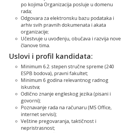
po kojima Organizacija posluje u domenu
rada;
Odgovara za elektronsku bazu podataka i
arhiv svih pravnih dokumenata i akata
organizacije;
Učestvuje u uvođenju, obučava i razvija nove
članove tima.
Uslovi i profil kandidata:
Minimum 6.2. stepen stručne spreme (240
ESPB bodova), pravni fakultet;
Minimum 6 godina relevantnog radnog
iskustva;
Odlično znanje engleskog jezika (pisani i
govorni);
Poznavanje rada na računaru (MS Office,
internet servisi);
Veštine pregovaranja, taktičnost i
nepristrasnost;