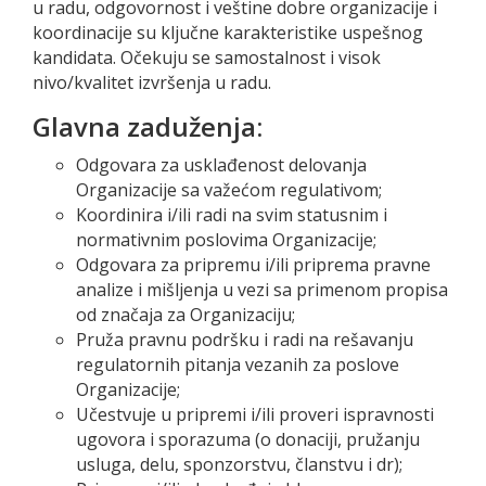
u radu, odgovornost i veštine dobre organizacije i
koordinacije su ključne karakteristike uspešnog
kandidata. Očekuju se samostalnost i visok
nivo/kvalitet izvršenja u radu.
Glavna zaduženja:
Odgovara za usklađenost delovanja
Organizacije sa važećom regulativom;
Koordinira i/ili radi na svim statusnim i
normativnim poslovima Organizacije;
Odgovara za pripremu i/ili priprema pravne
analize i mišljenja u vezi sa primenom propisa
od značaja za Organizaciju;
Pruža pravnu podršku i radi na rešavanju
regulatornih pitanja vezanih za poslove
Organizacije;
Učestvuje u pripremi i/ili proveri ispravnosti
ugovora i sporazuma (o donaciji, pružanju
usluga, delu, sponzorstvu, članstvu i dr);