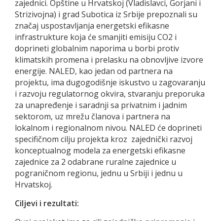
zajednici. Opštine u Hrvatskoj (Vladislavci, Gorjani i
Strizivojna) i grad Subotica iz Srbije prepoznali su
značaj uspostavljanja energetski efikasne
infrastrukture koja će smanjiti emisiju CO2 i
doprineti globalnim naporima u borbi protiv
klimatskih promena i prelasku na obnovljive izvore
energije. NALED, kao jedan od partnera na
projektu, ima dugogodišnje iskustvo u zagovaranju
i razvoju regulatornog okvira, stvaranju preporuka
za unapređenje i saradnji sa privatnim i jadnim
sektorom, uz mrežu članova i partnera na
lokalnom i regionalnom nivou. NALED će doprineti
specifičnom cilju projekta kroz zajednički razvoj
konceptualnog modela za energetski efikasne
zajednice za 2 odabrane ruralne zajednice u
pograničnom regionu, jednu u Srbiji i jednu u
Hrvatskoj.
Ciljevi i rezultati: