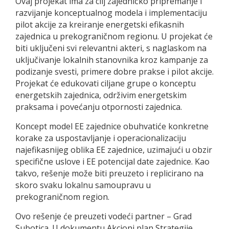
Ovaj projekat ima za cilj zajedničko pripremanje i
razvijanje konceptualnog modela i implementaciju
pilot akcije za kreiranje energetski efikasnih
zajednica u prekograničnom regionu. U projekat će
biti uključeni svi relevantni akteri, s naglaskom na
uključivanje lokalnih stanovnika kroz kampanje za
podizanje svesti, primere dobre prakse i pilot akcije.
Projekat će edukovati ciljane grupe o konceptu
energetskih zajednica, održivim energetskim
praksama i povećanju otpornosti zajednica.
Koncept model EE zajednice obuhvatiće konkretne
korake za uspostavljanje i operacionalizaciju
najefikasnijeg oblika EE zajednice, uzimajući u obzir
specifične uslove i EE potencijal date zajednice. Kao
takvo, rešenje može biti preuzeto i replicirano na
skoro svaku lokalnu samoupravu u
prekograničnom region.
Ovo rešenje će preuzeti vodeći partner – Grad
Subotica. U dokumentu Akcioni plan Strategije