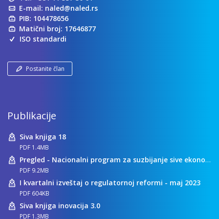
E-mail:
naled@naled.rs
PIB: 104478656
Matični broj: 17646877
ISO standardi
Postanite član
Publikacije
Siva knjiga 18
PDF 1.4MB
Pregled - Nacionalni program za suzbijanje sive ekonomije
PDF 9.2MB
I kvartalni izveštaj o regulatornoj reformi - maj 2023
PDF 604KB
Siva knjiga inovacija 3.0
PDF 1.3MB