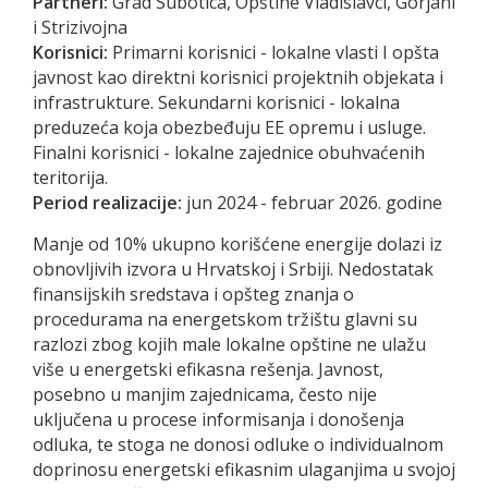
Partneri:
Grad Subotica, Opštine Vladislavci, Gorjani
i Strizivojna
Korisnici:
Primarni korisnici - lokalne vlasti I opšta
javnost kao direktni korisnici projektnih objekata i
infrastrukture. Sekundarni korisnici - lokalna
preduzeća koja obezbeđuju EE opremu i usluge.
Finalni korisnici - lokalne zajednice obuhvaćenih
teritorija.
Period realizacije:
jun 2024 - februar 2026. godine
Manje od 10% ukupno korišćene energije dolazi iz
obnovljivih izvora u Hrvatskoj i Srbiji. Nedostatak
finansijskih sredstava i opšteg znanja o
procedurama na energetskom tržištu glavni su
razlozi zbog kojih male lokalne opštine ne ulažu
više u energetski efikasna rešenja. Javnost,
posebno u manjim zajednicama, često nije
uključena u procese informisanja i donošenja
odluka, te stoga ne donosi odluke o individualnom
doprinosu energetski efikasnim ulaganjima u svojoj