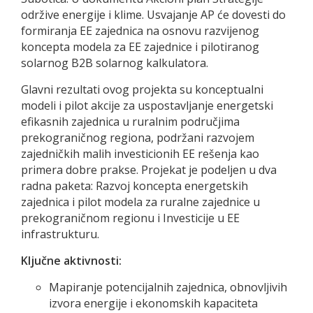
održive energije i klime. Usvajanje AP će dovesti do
formiranja EE zajednica na osnovu razvijenog
koncepta modela za EE zajednice i pilotiranog
solarnog B2B solarnog kalkulatora.
Glavni rezultati ovog projekta su konceptualni
modeli i pilot akcije za uspostavljanje energetski
efikasnih zajednica u ruralnim područjima
prekograničnog regiona, podržani razvojem
zajedničkih malih investicionih EE rešenja kao
primera dobre prakse. Projekat je podeljen u dva
radna paketa: Razvoj koncepta energetskih
zajednica i pilot modela za ruralne zajednice u
prekograničnom regionu i Investicije u EE
infrastrukturu.
Ključne aktivnosti:
Mapiranje potencijalnih zajednica, obnovljivih
izvora energije i ekonomskih kapaciteta