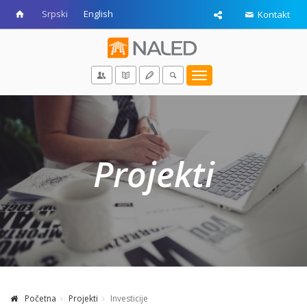
Srpski
English
Kontakt
Toggle
navigation
Projekti
Početna
Projekti
Investicije