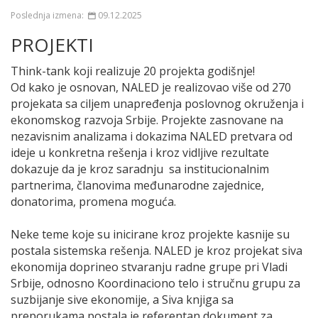
Poslednja izmena:
09.12.2025
PROJEKTI
Think-tank koji realizuje 20 projekta godišnje!
Od kako je osnovan, NALED je realizovao više od 270
projekata sa ciljem unapređenja poslovnog okruženja i
ekonomskog razvoja Srbije. Projekte zasnovane na
nezavisnim analizama i dokazima NALED pretvara od
ideje u konkretna rešenja i kroz vidljive rezultate
dokazuje da je kroz saradnju sa institucionalnim
partnerima, članovima međunarodne zajednice,
donatorima, promena moguća.
Neke teme koje su inicirane kroz projekte kasnije su
postala sistemska rešenja. NALED je kroz projekat siva
ekonomija doprineo stvaranju radne grupe pri Vladi
Srbije, odnosno Koordinaciono telo i stručnu grupu za
suzbijanje sive ekonomije, a Siva knjiga sa
preporukama postala je referentan dokument za