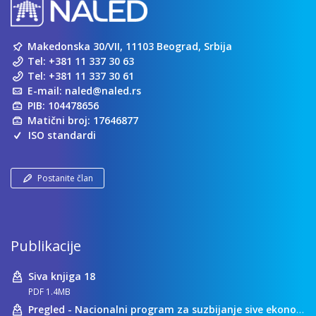
Makedonska 30/VII, 11103 Beograd, Srbija
Tel:
+381 11 337 30 63
Tel:
+381 11 337 30 61
E-mail:
naled@naled.rs
PIB: 104478656
Matični broj: 17646877
ISO standardi
Postanite član
Publikacije
Siva knjiga 18
PDF 1.4MB
Pregled - Nacionalni program za suzbijanje sive ekonomije