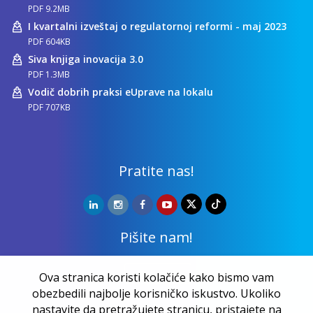
PDF 9.2MB
I kvartalni izveštaj o regulatornoj reformi - maj 2023
PDF 604KB
Siva knjiga inovacija 3.0
PDF 1.3MB
Vodič dobrih praksi eUprave na lokalu
PDF 707KB
Pratite nas!
Pišite nam!
Kontakt
Ova stranica koristi kolačiće kako bismo vam
obezbedili najbolje korisničko iskustvo. Ukoliko
nastavite da pretražujete stranicu, pristajete na