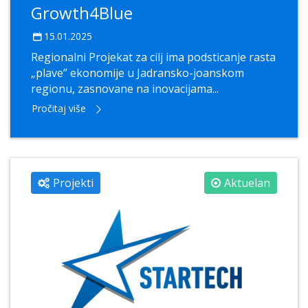
Growth4Blue
15.01.2025
Regionalni Projekat za cilj ima podsticanje rasta
„plave” ekonomije u Jadransko-joanskom
regionu, zasnovane na inovacijama...
Pročitaj više
Projekti
Aktuelan