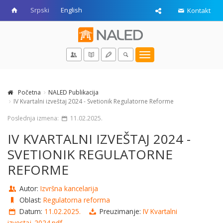
Srpski
English
Kontakt
Toggle
navigation
Početna
NALED Publikacija
IV Kvartalni izveštaj 2024 - Svetionik Regulatorne Reforme
Poslednja izmena:
11.02.2025.
IV KVARTALNI IZVEŠTAJ 2024 -
SVETIONIK REGULATORNE
REFORME
Autor:
Izvršna kancelarija
Oblast:
Regulatorna reforma
Datum:
11.02.2025.
Preuzimanje:
IV Kvartalni
izvestaj_2024.pdf