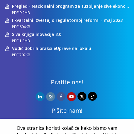
Pregled - Nacionalni program za suzbijanje sive ekonomije
PDF 9.2MB
I kvartalni izveštaj o regulatornoj reformi - maj 2023
PDF 604KB
Siva knjiga inovacija 3.0
PDF 1.3MB
Vodič dobrih praksi eUprave na lokalu
PDF 707KB
Pratite nas!
Pišite nam!
Kontakt
Ova stranica koristi kolačiće kako bismo vam