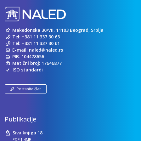
Makedonska 30/VII, 11103 Beograd, Srbija
Tel:
+381 11 337 30 63
Tel:
+381 11 337 30 61
E-mail:
naled@naled.rs
PIB: 104478656
Matični broj: 17646877
ISO standardi
Postanite član
Publikacije
Siva knjiga 18
PDF 1.4MB