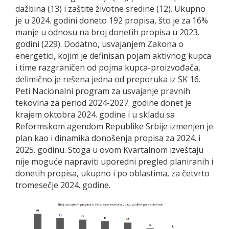
dažbina (13) i zaštite životne sredine (12). Ukupno
je u 2024. godini doneto 192 propisa, što je za 16%
manje u odnosu na broj donetih propisa u 2023.
godini (229). Dodatno, usvajanjem Zakona o
energetici, kojim je definisan pojam aktivnog kupca
i time razgraničen od pojma kupca-proizvođača,
delimično je rešena jedna od preporuka iz SK 16.
Peti Nacionalni program za usvajanje pravnih
tekovina za period 2024-2027. godine donet je
krajem oktobra 2024. godine i u skladu sa
Reformskom agendom Republike Srbije izmenjen je
plan kao i dinamika donošenja propisa za 2024. i
2025. godinu. Stoga u ovom Kvartalnom izveštaju
nije moguće napraviti uporedni pregled planiranih i
donetih propisa, ukupno i po oblastima, za četvrto
tromesečje 2024. godine.