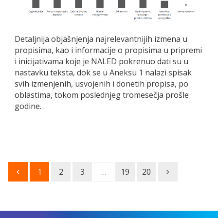
Detaljnija objašnjenja najrelevantnijih izmena u
propisima, kao i informacije o propisima u pripremi
i inicijativama koje je NALED pokrenuo dati su u
nastavku teksta, dok se u Aneksu 1 nalazi spisak
svih izmenjenih, usvojenih i donetih propisa, po
oblastima, tokom poslednjeg tromesečja prošle
godine.
1
2
3
…
19
20