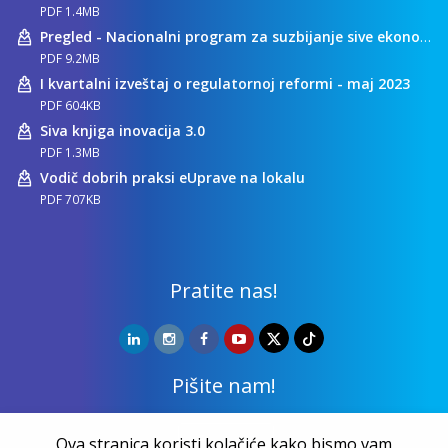
PDF 1.4MB
Pregled - Nacionalni program za suzbijanje sive ekonomije
PDF 9.2MB
I kvartalni izveštaj o regulatornoj reformi - maj 2023
PDF 604KB
Siva knjiga inovacija 3.0
PDF 1.3MB
Vodič dobrih praksi eUprave na lokalu
PDF 707KB
Pratite nas!
Pišite nam!
Kontakt
Ova stranica koristi kolačiće kako bismo vam