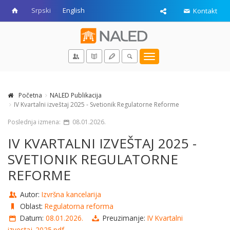
Srpski
English
Kontakt
Toggle
navigation
Početna
NALED Publikacija
IV Kvartalni izveštaj 2025 - Svetionik Regulatorne Reforme
Poslednja izmena:
08.01.2026.
IV KVARTALNI IZVEŠTAJ 2025 -
SVETIONIK REGULATORNE
REFORME
Autor:
Izvršna kancelarija
Oblast:
Regulatorna reforma
Datum:
08.01.2026.
Preuzimanje:
IV Kvartalni
izvestaj_2025.pdf