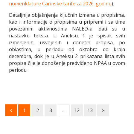
nomenklature Carinske tarife za 2026. godinu
).
Detaljnija objašnjenja ključnih izmena u propisima,
kao i informacije o propisima u pripremi i sa time
povezanim aktivnostima NALED-a, dati su u
nastavku teksta. U Aneksu 1 je spisak svih
izmenjenih, usvojenih i donetih propisa, po
oblastima, u periodu od oktobra do kraja
decembra, dok je u Aneksu 2 prikazana lista svih
propisa čije je donošenje predviđeno NPAA u ovom
periodu.
1
2
3
…
12
13