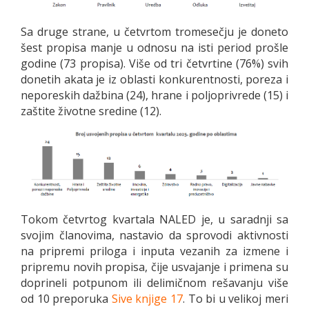
Sa druge strane, u četvrtom tromesečju je doneto
šest propisa manje u odnosu na isti period prošle
godine (73 propisa). Više od tri četvrtine (76%) svih
donetih akata je iz oblasti konkurentnosti, poreza i
neporeskih dažbina (24), hrane i poljoprivrede (15) i
zaštite životne sredine (12).
Tokom četvrtog kvartala NALED je, u saradnji sa
svojim članovima, nastavio da sprovodi aktivnosti
na pripremi priloga i inputa vezanih za izmene i
pripremu novih propisa, čije usvajanje i primena su
doprineli potpunom ili delimičnom rešavanju više
od 10 preporuka
Sive knjige 17
. To bi u velikoj meri