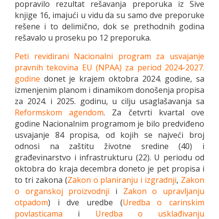
popravilo rezultat rešavanja preporuka iz Sive
knjige 16, imajući u vidu da su samo dve preporuke
rešene i to delimično, dok se prethodnih godina
rešavalo u proseku po 12 preporuka.
Peti revidirani Nacionalni program za usvajanje
pravnih tekovina EU (NPAA) za period 2024-2027.
godine
donet je krajem oktobra 2024. godine, sa
izmenjenim planom i dinamikom donošenja propisa
za 2024. i 2025. godinu, u cilju usaglašavanja sa
Reformskom agendom
. Za četvrti kvartal ove
godine Nacionalnim programom je bilo predviđeno
usvajanje 84 propisa, od kojih se najveći broj
odnosi na zaštitu životne sredine (40) i
građevinarstvo i infrastrukturu (22). U periodu od
oktobra do kraja decembra doneto je pet propisa i
to tri zakona (
Zakon o planiranju i izgradnji
,
Zakon
o organskoj proizvodnji
i
Zakon o upravljanju
otpadom
) i dve uredbe (
Uredba o carinskim
povlasticama
i
Uredba o usklađivanju