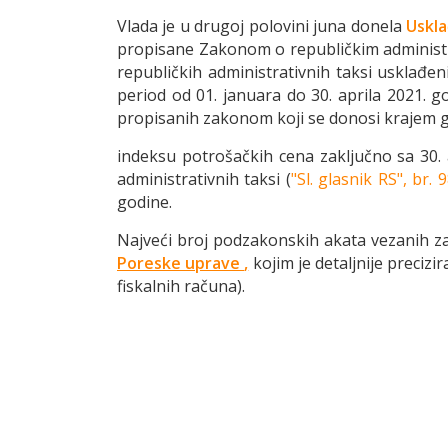
Vlada je u drugoj polovini juna donela
Uskla
propisane Zakonom o republičkim administ
republičkih administrativnih taksi usklađeni
period od 01. januara do 30. aprila 2021. g
propisanih zakonom koji se donosi krajem g
indeksu potrošačkih cena zaključno sa 30. 
administrativnih taksi (
"Sl. glasnik RS", br.
godine.
Najveći broj podzakonskih akata vezanih za 
Poreske uprave
,
kojim je detaljnije preci
fiskalnih računa).