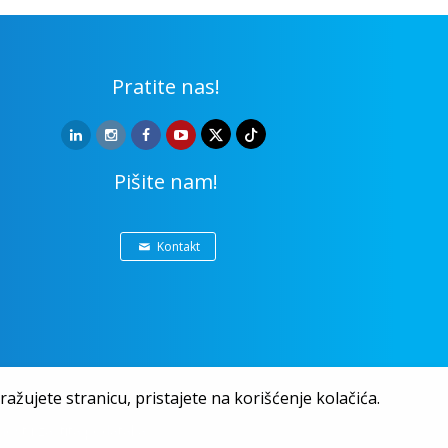
Pratite nas!
Pišite nam!
Kontakt
ažujete stranicu, pristajete na korišćenje kolačića.
nost i zaštita podataka