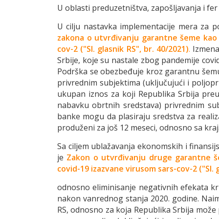
U oblasti preduzetništva, zapošljavanja i fe
U cilju nastavka implementacije mera za p
zakona o utvrđivanju garantne šeme kao 
cov-2 ("Sl. glasnik RS", br.
40/2021)
.
Izmena 
Srbije, koje su nastale zbog pandemije covi
Podrška se obezbeđuje kroz garantnu šemu
privrednim subjektima (uključujući i poljop
ukupan iznos za koji Republika Srbija pre
nabavku obrtnih sredstava) privrednim su
banke mogu da plasiraju sredstva za realiza
produženi za još 12 meseci, odnosno sa kraja
Sa ciljem ublažavanja ekonomskih i finansij
je
Zakon o utvrđivanјu druge garantne 
covid-19 izazvane
virusom sars-cov-2 ("Sl. g
odnosno eliminisanje negativnih efekata kr
nakon vanrednog stanja 2020. godine. Naime
RS, odnosno za koja Republika Srbija može p