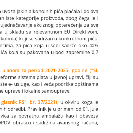
om uvoza jakih alkoholnih pića plaćala i do dva
an iste kategorije proizvoda, zbog čega je i
a ujednačavanje akciznog opterećenja za sve
, a u skladu sa relevantnom EU Direktivom,
alkohola) koji se sadržan u konkretnom piću.
 rečima, za pića koja u sebi sadrže oko 40%
 pića koja su pakovana u boci zapremine 0,7
m
planom za period 2021-2025. godine ("Sl.
eforme sistema plata u javnoj upravi, čiji su
riste e- usluge, kao i veća podrška opštinama
vne uprave i lokalne samouprave.
glasnik RS", br. 37/2021)
,
u okviru koga je
h odredbi. Pravilnik je u primeni od 01. jula
novica za povratnu ambalažu kao i obaveza
POPDV obrascu i sadržina avansnog računa,