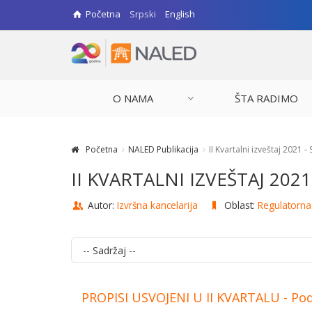
Početna
Srpski
English
O NAMA
ŠTA RADIMO
Početna
NALED Publikacija
II Kvartalni izveštaj 2021 
II KVARTALNI IZVEŠTAJ 20
Autor:
Izvršna kancelarija
Oblast:
Regulatorn
PROPISI USVOJENI U II KVARTALU - Pods