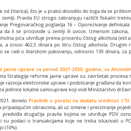
je od žitarica), što je u praksi dovodilo do toga da se prilik
emlji. Pravila EU strogo zabranjuju različit fiskalni tretm
anje Pregovaračkog poglavlja 16 – Oporezivanje definisal
ira da li se proizvode u zemlji ili uvoze. Izmenom zakona
koholna pića utvrđuje prema procentu čistog alkohola (etil 
a, a iznosi 462,5 dinara po litru čistog alkohola. Drugim
ako se radi o litarskom pakovanju, odnosno 130 dinara, za
e javne uprave za period 2021-2030. godine, sa Akcioni
teta Strategije reforme javne uprave su: završetak procesa r
anje razvoja elektronske uprave i podsticanje građana da ko
za jedinice lokalne samouprave koji vodi Ministarstvo drža
 2021. donelo
Pravilnik o porezu na dodatu vrednost ("Sl.
pripadajućim obrascima, ali uz izmene i preciziranje pojedini
g predviđa drugačija pravila kojima se utvrđuje PDV os
ni su podaci o transakcijama koje ne treba iskazivati u 
i (10%).