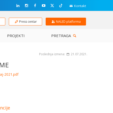
Kontakt
e
Press centar
NALED platforma
PROJEKTI
PRETRAGA
Poslednja izmena:
21.07.2021.
RME
staj-2021.pdf
ncije