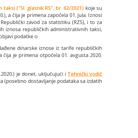
h
taksi ("Sl. glasnik RS", br. 62/2021)
koje su
.), a čija je primena započela 01. jula. Iznosi
Republički zavod za statistiku (RZS), i to za
h iznosa republičkih administrativnih taksi,
objavi podatke o
ađene dinarske iznose iz tarife republičkih
a čija je primena otpočela 01. avgusta 2020.
2020.) je donet, uključujući i
Tehnički vodič
ta (posebno dostavljanje podataka sa izdatih