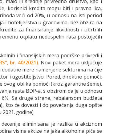
, malo ili srednje privredno društvo, kao i
e, korisnici kredita mogu biti i pravna lica,
rihoda veći od 20%, u odnosu na isti period
ja i hotelijerstva u gradovima, bez obzira na
edite za finansiranje likvidnosti i obrtnih
evremenu otplatu nedospelih rata postojećih
lnih i finansijskih mera podrške privredi i
RS", br. 40/2021)
.
Novi paket mera uključuje
 i dodatne mere namenjene sektorima na čije
ktor i ugostiteljstvo. Pored, direktne pomoći,
je ovog oblika pomoći (kroz garantne šeme).
vanja rasta BDP-a, s obzirom da je u odnosu
od 6%. Sa druge strane, rebalansom budžeta
a), što će dovesti i do povećanja duga opšte
2021. godine).
decenije eliminisana je razlika u akciznom
ina visina akcize na jaka alkoholna pića se