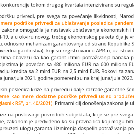
r konkurencije tokom drugog kvartala intenzivirane su regul
odršku privredi, pre svega za povećanje likvidnosti, Naro
mera podrške privredi
za ublažavanje posledica pandemi
zakona omogućila je nastavak ublažavanja ekonomskih i fi
d-19, a u okviru novog, trećeg ekonomskog paketa čija je v
, odnosno mehanizam garantovanja od strane Republike Srb
rivredna gazdinstva), koji su registrovani u APR-u, uz ist
uzima obavezu da kao garant izmiri potraživanja banaka po
bjektima je povećan sa 480 miliona EUR na 600 miliona EU
ciju kredita sa 2 mlrd EUR na 2,5 mlrd EUR. Rokovi za zanav
 juna/jula 2021. godine pomereni su na kraj juna/jula 2022.
skih posledica krize na privredu i dalje razrade garantne 
šeme kao mere
dodatne podrške privredi usled produže
lasnik RS", br. 40/2021)
.
Primarni cilj donošenja zakona je u
ize na poslovanje privrednih subjektata, koje se pre sveg
, zakonom je predviđeno ko su pravna lica koji mogu biti
reuzeti ulogu garanta i izmirenja dospelih potraživanja pre