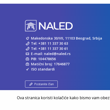
Makedonska 30/VII, 11103 Beograd, Srbija
Tel:
+381 11 337 30 63
Tel:
+381 11 337 30 61
E-mail:
naled@naled.rs
PIB: 104478656
Matični broj: 17646877
ISO standardi
Postanite član
Ova stranica koristi kolačiće kako bismo vam obezbe
Copyright ©
NALED
| 