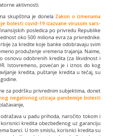
atorne aktivnosti.
dna skupština je donela
Zakon o izmenama
je bolesti covid-19 izazvane virusom sars-
nansijskih posledica po privredu Republike
rednost oko 500 miliona evra za privrednike.
ije za kredite koje banke odobravaju svim
ovremeno produženje vremena trajanja. Naime,
 osnovu odobrenih kredita (za likvidnost i
R. Istovremeno, povećan je i iznos do kog
ljanje kredita, puštanje kredita u tečaj, su
 godine.
šeme za podršku privrednim subjektima, donet
nog negativnog uticaja pandemije bolesti
blažavanje,
a odražava u padu prihoda, naročito tokom i
 korisnici kredita obezbeđenog uz garanciju
ma banci. U tom smislu, korisnici kredita su