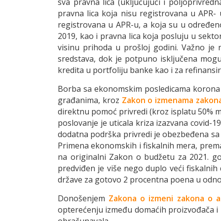
sva pravna lica (uključujući i poljoprivre
pravna lica koja nisu registrovana u APR- u,
registrovana u APR-u, a koja su u određeno
2019, kao i pravna lica koja posluju u sekto
visinu prihoda u prošloj godini. Važno je 
sredstava, dok je potpuno isklјučena moguć
kredita u portfoliju banke kao i za refinans
Borba sa ekonomskim posledicama korona vir
građanima, kroz
Zakon o izmenama zakon
direktnu pomoć privredi (kroz isplatu 50% 
poslovanje je uticala kriza izazvana covid-19
dodatna podrška privredi je obezbeđena sa 
Primena ekonomskih i fiskalnih mera, prema
na originalni Zakon o budžetu za 2021. go
predviđen je više nego duplo veći fiskalnih
države za gotovo 2 procentna poena u odno
Donošenjem
Zakona o izmeni zakona o akc
opterećenju između domaćih proizvođača i u