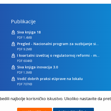
Publikacije
Siva knjiga 18
PDF 1.4MB
Pregled - Nacionalni program za suzbijanje sive ekonomije
PDF 9.2MB
I kvartalni izveštaj o regulatornoj reformi - maj 2023
PDF 604KB
Siva knjiga inovacija 3.0
PDF 1.3MB
Vodič dobrih praksi eUprave na lokalu
PDF 707KB
dili najbolje korisničko iskustvo. Ukoliko nastavite da pretr
20 godina zajedno činimo razliku | Sva prava zadržana 2026.
|
Privat