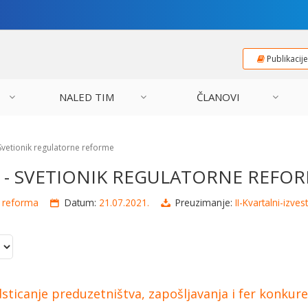
Publikacij
NALED TIM
ČLANOVI
- Svetionik regulatorne reforme
21 - SVETIONIK REGULATORNE REFO
a reforma
Datum:
21.07.2021.
Preuzimanje:
II-Kvartalni-izve
ticanje preduzetništva, zapošljavanja i fer konkure