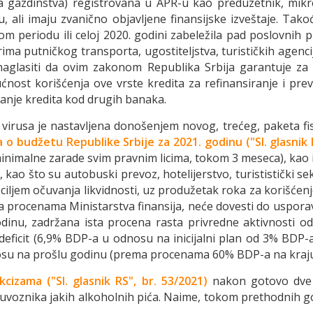
dna gazdinstva) registrovana u APR-u kao preduzetnik, mikro
 ali imaju zvanično objavljene finansijske izveštaje. Takođ
m periodu ili celoj 2020. godini zabeležila pad poslovnih p
rima putničkog transporta, ugostiteljstva, turističkih agenci
naglasiti da ovim zakonom Republika Srbija garantuje za kr
nost korišćenja ove vrste kredita za refinansiranje i pr
iranje kredita kod drugih banaka.
usa je nastavljena donošenjem novog, trećeg, paketa fiska
a o budžetu
Republike Srbije za 2021. godinu ("Sl. glasnik 
minimalne zarade svim pravnim licima, tokom 3 meseca), kao
, kao što su autobuski prevoz, hotelijerstvo, turististički se
ciljem očuvanja likvidnosti, uz produžetak roka za korišćen
 procenama Ministarstva finansija, neće dovesti do uspora
dinu, zadržana ista procena rasta privredne aktivnosti 
 deficit (6,9% BDP-a u odnosu na inicijalni plan od 3% BDP-
su na prošlu godinu (prema procenama 60% BDP-a na kraju 
izama ("Sl. glasnik RS", br. 53/2021)
nakon gotovo dve 
voznika jakih alkoholnih pića. Naime, tokom prethodnih god