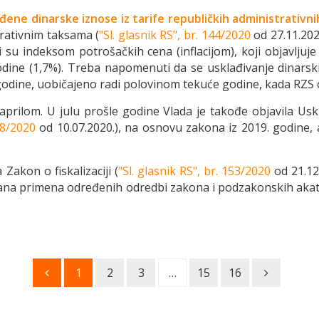
đene dinarske iznose iz tarife republičkih administrativni
rativnim taksama (
"Sl. glasnik RS", br. 144/2020
od 27.11.2020
 su indeksom potrošačkih cena (inflacijom), koji objavljuje 
odine (1,7%). Treba napomenuti da se usklađivanje dinarski
odine, uobičajeno radi polovinom tekuće godine, kada RZS 
aprilom. U julu prošle godine Vlada je takođe objavila Uskl
 98/2020
od 10.07.2020.), na osnovu zakona iz 2019. godine, 
Zakon o fiskalizaciji (
"Sl. glasnik RS", br. 153/2020
od 21.12.
zirana primena određenih odredbi zakona i podzakonskih aka
1
2
3
…
15
16