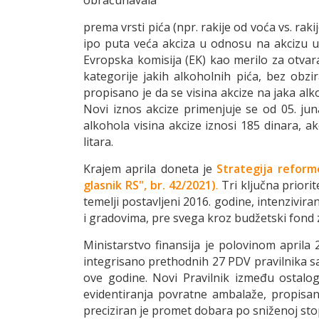
obračunavala
prema vrsti pića (npr. rakije od voća vs. raki
ipo puta veća akciza u odnosu na akcizu u z
Evropska komisija (EK) kao merilo za otvar
kategorije jakih alkoholnih pića, bez obz
propisano je da se visina akcize na jaka al
Novi iznos akcize primenjuje se od 05. jun
alkohola visina akcize iznosi 185 dinara, 
litara.
Krajem aprila doneta je
Strategija reform
glasnik RS", br. 42/2021)
.
Tri ključna priori
temelji postavljeni 2016. godine, intenzivir
i gradovima, pre svega kroz budžetski fond 
Ministarstvo finansija je polovinom aprila
integrisano prethodnih 27 PDV pravilnika sa 
ove godine. Novi Pravilnik između ostalo
evidentiranja povratne ambalaže, propisa
preciziran je promet dobara po sniženoj stop