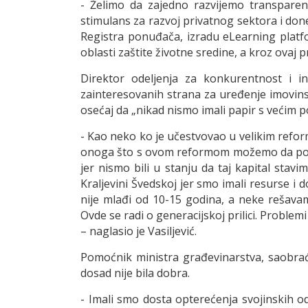
- Želimo da zajedno razvijemo transparent
stimulans za razvoj privatnog sektora i don
Registra ponuđača, izradu eLearning platf
oblasti zaštite životne sredine, a kroz ovaj
Direktor odeljenja za konkurentnost i in
zainteresovanih strana za uređenje imovins
osećaj da „nikad nismo imali papir s većim p
- Kao neko ko je učestvovao u velikim ref
onoga što s ovom reformom možemo da posti
jer nismo bili u stanju da taj kapital sta
Kraljevini Švedskoj jer smo imali resurse i
nije mlađi od 10-15 godina, a neke rešava
Ovde se radi o generacijskoj prilici. Problem
– naglasio je Vasiljević.
Pomoćnik ministra građevinarstva, saobraća
dosad nije bila dobra.
- Imali smo dosta opterećenja svojinskih o