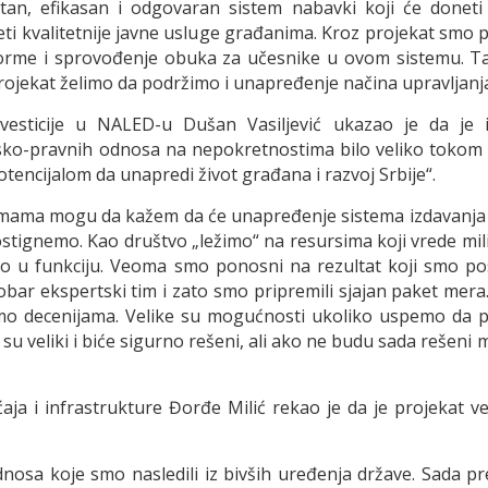
an, efikasan i odgovaran sistem nabavki koji će doneti s
eti kvalitetnije javne usluge građanima. Kroz projekat smo
orme i sprovođenje obuka za učesnike u ovom sistemu. Tak
 projekat želimo da podržimo i unapređenje načina upravljan
vesticije u NALED-u Dušan Vasiljević ukazao je da je in
ko-pravnih odnosa na nepokretnostima bilo veliko tokom ce
otencijalom da unapredi život građana i razvoj Srbije“.
ormama mogu da kažem da će unapređenje sistema izdavanja 
gnemo. Kao društvo „ležimo“ na resursima koji vrede milij
vimo u funkciju. Veoma smo ponosni na rezultat koji smo po
 dobar ekspertski tim i zato smo pripremili sjajan paket mer
mo decenijama. Velike su mogućnosti ukoliko uspemo da pr
i su veliki i biće sigurno rešeni, ali ako ne budu sada reše
ja i infrastrukture Đorđe Milić rekao je da je projekat ve
dnosa koje smo nasledili iz bivših uređenja države. Sada p