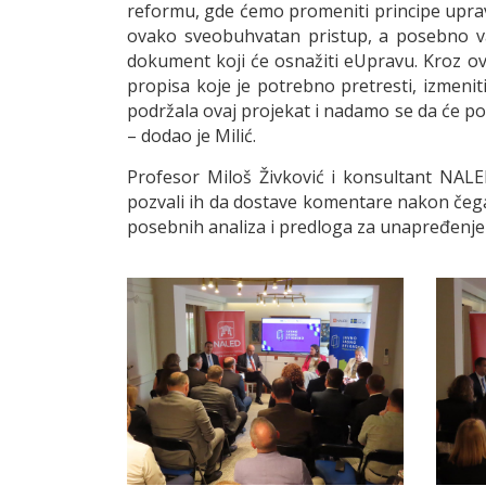
reformu, gde ćemo promeniti principe uprav
ovako sveobuhvatan pristup, a posebno važ
dokument koji će osnažiti eUpravu. Kroz ov
propisa koje je potrebno pretresti, izmenit
podržala ovaj projekat i nadamo se da će po
– dodao je Milić.
Profesor Miloš Živković i konsultant NALED
pozvali ih da dostave komentare nakon čega ć
posebnih analiza i predloga za unapređenje 