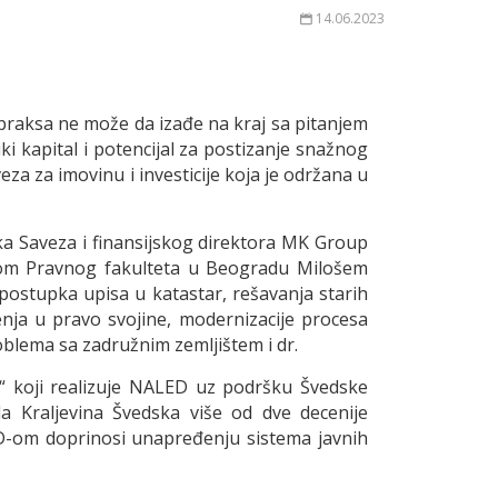
14.06.2023
na praksa ne može da izađe na kraj sa pitanjem
i kapital i potencijal za postizanje snažnog
a za imovinu i investicije koja je održana u
ka Saveza i finansijskog direktora MK Group
rom Pravnog fakulteta u Beogradu Milošem
 postupka upisa u katastar, rešavanja starih
nja u pravo svojine, modernizacije procesa
roblema sa zadružnim zemljištem i dr.
t“ koji realizuje NALED uz podršku Švedske
a Kraljevina Švedska više od dve decenije
ED-om doprinosi unapređenju sistema javnih