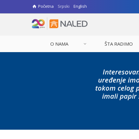
Početna
Srpski
English
O NAMA
ŠTA RADIMO
Interesovanj
uređenje imo
tokom celog p
imali papir