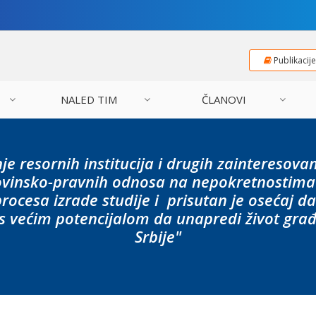
Publikacij
NALED TIM
ČLANOVI
e resornih institucija i drugih zainteresova
vinsko-pravnih odnosa na nepokretnostima b
rocesa izrade studije i prisutan je osećaj d
 s većim potencijalom da unapredi život građ
Srbije"