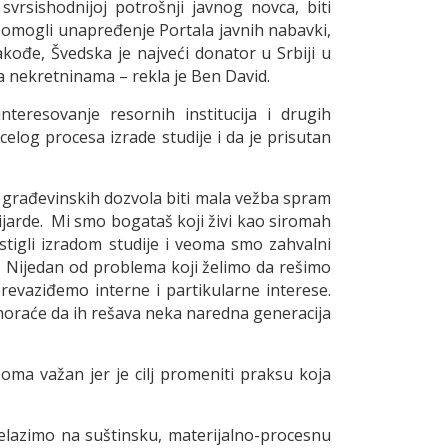
vrsishodnijoj potrošnji javnog novca, biti
 pomogli unapređenje Portala javnih nabavki,
ođe, Švedska je najveći donator u Srbiji u
ja nekretninama – rekla je Ben David.
teresovanje resornih institucija i drugih
log procesa izrade studije i da je prisutan
građevinskih dozvola biti mala vežba spram
arde. Mi smo bogataš koji živi kao siromah
stigli izradom studije i veoma smo zahvalni
a. Nijedan od problema koji želimo da rešimo
evaziđemo interne i partikularne interese.
ni moraće da ih rešava neka naredna generacija
oma važan jer je cilj promeniti praksu koja
relazimo na suštinsku, materijalno-procesnu