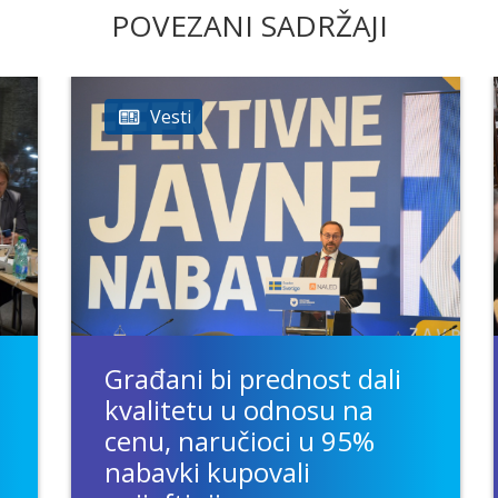
POVEZANI SADRŽAJI
Vesti
Građani bi prednost dali
kvalitetu u odnosu na
cenu, naručioci u 95%
nabavki kupovali