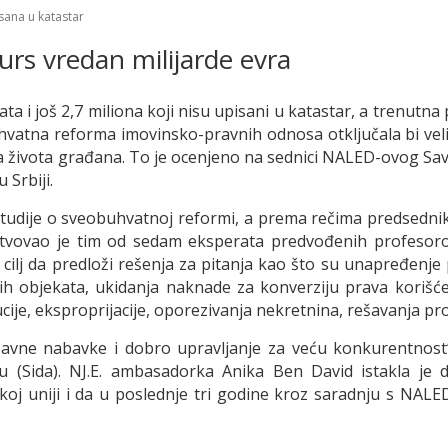
isana u katastar
rs vredan milijarde evra
ata i još 2,7 miliona koji nisu upisani u katastar, a trenut
vatna reforma imovinsko-pravnih odnosa otključala bi velik
života građana. To je ocenjeno na sednici NALED-ovog Savez
 Srbiji.
 studije o sveobuhvatnoj reformi, a prema rečima predsedni
estvovao je tim od sedam eksperata predvođenih profeso
 cilj da predloži rešenja za pitanja kao što su unapređenje
h objekata, ukidanja naknade za konverziju prava korišće
ucije, eksproprijacije, oporezivanja nekretnina, rešavanja p
„Javne nabavke i dobro upravljanje za veću konkurentnos
u (Sida). NJ.E. ambasadorka Anika Ben David istakla je d
oj uniji i da u poslednje tri godine kroz saradnju s NAL