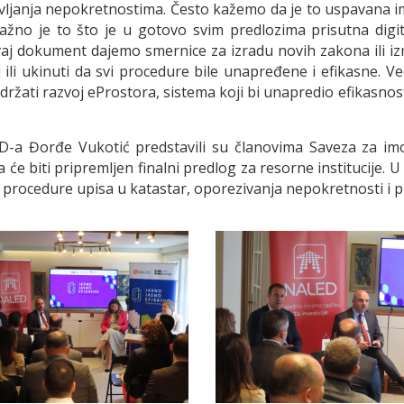
ljanja nepokretnostima. Često kažemo da je to uspavana imo
no je to što je u gotovo svim predlozima prisutna digita
aj dokument dajemo smernice za izradu novih zakona ili i
i ili ukinuti da svi procedure bile unapređene i efikasne. V
držati razvoj eProstora, sistema koji bi unapredio efikasnos
-a Đorđe Vukotić predstavili su članovima Saveza za imovi
e biti pripremljen finalni predlog za resorne institucije. 
procedure upisa u katastar, oporezivanja nepokretnosti i p