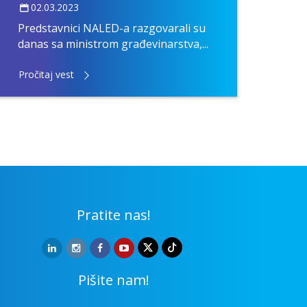
02.03.2023
Novi
Narod
Predstavnici NALED-a razgovarali su
aprila.
danas sa ministrom građevinarstva,...
Pročitaj vest
Pročit
Pratite nas!
Pišite nam!