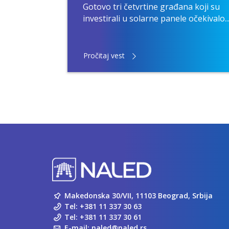
đani,
Gotovo tri četvrtine građana koji su
investirali u solarne panele očekivalo..
Pročitaj vest
Makedonska 30/VII, 11103 Beograd, Srbija
Tel:
+381 11 337 30 63
Tel:
+381 11 337 30 61
E-mail:
naled@naled.rs