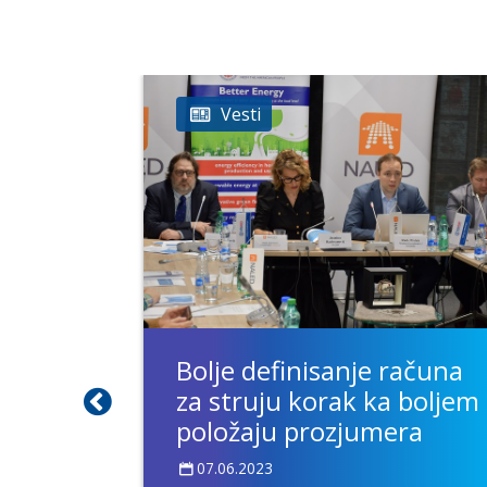
Vesti
će
Bolje definisanje računa
godina
za struju korak ka boljem
stupak
položaju prozjumera
07.06.2023