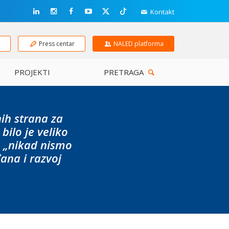
Kontakt
e
Press centar
NALED platforma
PROJEKTI
PRETRAGA
nih strana za
ilo je veliko
a „nikad nismo
ana i razvoj