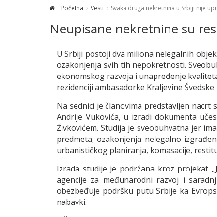
Početna
Vesti
Svaka druga nekretnina u Srbiji nije up
Neupisane nekretnine su resu
U Srbiji postoji dva miliona nelegalnih objek
ozakonjenja svih tih nepokretnosti. Sveobuh
ekonomskog razvoja i unapređenje kvaliteta 
rezidenciji ambasadorke Kraljevine Švedske u
Na sednici je članovima predstavljen nacrt
Andrije Vukovića, u izradi dokumenta uč
Živkovićem. Studija je sveobuhvatna jer ima
predmeta, ozakonjenja nelegalno izgrađeni
urbanističkog planiranja, komasacije, restit
Izrada studije je podržana kroz projekat 
agencije za međunarodni razvoj i saradnj
obezbeđuje podršku putu Srbije ka Evropsk
nabavki.