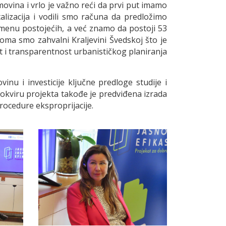
vina i vrlo je važno reći da prvi put imamo
lizacija i vodili smo računa da predložimo
zmenu postojećih, a već znamo da postoji 53
eoma smo zahvalni Kraljevini Švedskoj što je
t i transparentnost urbanističkog planiranja
nu i investicije ključne predloge studije i
U okviru projekta takođe je predviđena izrada
rocedure eksproprijacije.