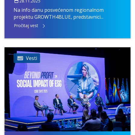
28.11.2025
Na info danu posvećenom regionalnom
projektu GROWTH4BLUE, predstavnici...
Pročitaj vest
Vesti