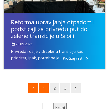
Reforma upravljanja otpadom i
podsticaji za privredu put do
zelene tranzicije u Srbiji
29.05.2025
Privreda i dalje vidi zelenu tranziciju kao
prioritet, ipak, potrebna je...
Pročitaj vest
1
2
3
Kreni