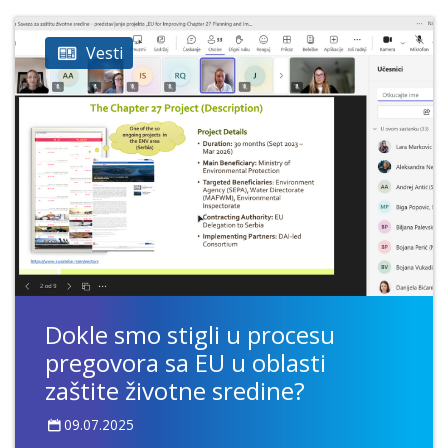
Vesti
Dokle smo stigli u procesu
pregovora sa EU u oblasti
zaštite životne sredine?
09.07.2025