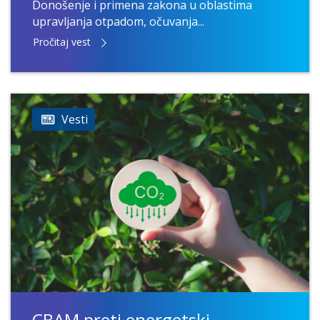
Donošenje i primena zakona u oblastima
upravljanja otpadom, očuvanja...
Pročitaj vest
Vesti
CBAM preti energetski