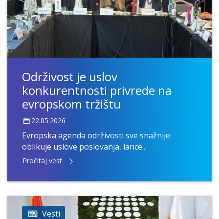
Održivost je uslov
konkurentnosti privrede na
evropskom tržištu
22.05.2026
Evropska agenda održivosti sve snažnije
oblikuje uslove poslovanja, lance...
Pročitaj vest
Vesti