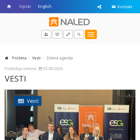
Srpski
English
Kontakt
Toggle
navigation
Početna
Vesti
Zelena agenda
Poslednja izmena:
03.08.2026.
VESTI
Vesti