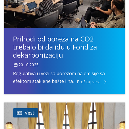
Prihodi od poreza na CO2
trebalo bi da idu u Fond za
dekarbonizaciju
20.10.2025
Regulativa u vezi sa porezom na emisije sa
efektom staklene bašte i na...
Pročitaj vest
Vesti