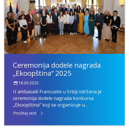
Ceremonija dodele nagrada
„Ekoopština“ 2025
18.09.2025
U ambasadi Francuske u Srbiji održana je
ceremonija dodele nagrada konkursa
„Ekoopština“ koji se organizuje u...
Pročitaj vest