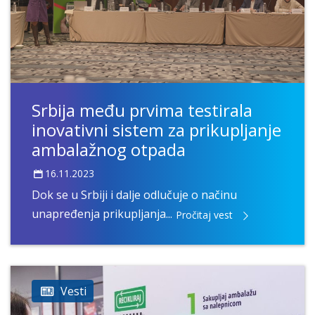
Srbija među prvima testirala
inovativni sistem za prikupljanje
ambalažnog otpada
16.11.2023
Dok se u Srbiji i dalje odlučuje o načinu
unapređenja prikupljanja...
Pročitaj vest
Vesti