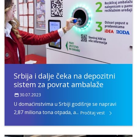
Srbija i dalje čeka na depozitni
sistem za povrat ambalaže
30.07.2023
U domaćinstvima u Srbiji godišnje se napravi
2,87 miliona tona otpada, a...
Pročitaj vest