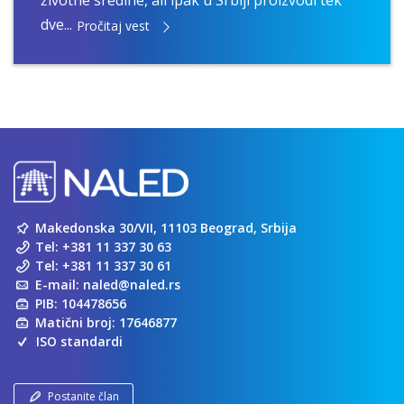
životne sredine, ali ipak u Srbiji proizvodi tek
dve...
Pročitaj vest
Makedonska 30/VII, 11103 Beograd, Srbija
Tel:
+381 11 337 30 63
Tel:
+381 11 337 30 61
E-mail:
naled@naled.rs
PIB: 104478656
Matični broj: 17646877
ISO standardi
Postanite član