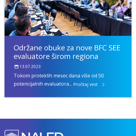
Održane obuke za nove BFC SEE
evaluatore širom regiona
13.07.2023
Tokom proteklih mesec dana više od 50
potencijalnih evaluatora...
Pročitaj vest