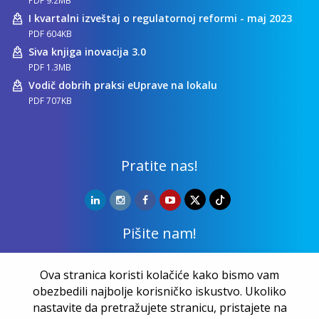
I kvartalni izveštaj o regulatornoj reformi - maj 2023
PDF 604KB
Siva knjiga inovacija 3.0
PDF 1.3MB
Vodič dobrih praksi eUprave na lokalu
PDF 707KB
Pratite nas!
Pišite nam!
Kontakt
Ova stranica koristi kolačiće kako bismo vam
obezbedili najbolje korisničko iskustvo. Ukoliko
nastavite da pretražujete stranicu, pristajete na